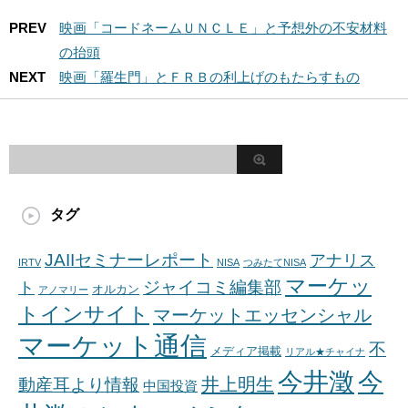
PREV
映画「コードネームＵＮＣＬＥ」と予想外の不安材料
の抬頭
NEXT
映画「羅生門」とＦＲＢの利上げのもたらすもの
タグ
JAIIセミナーレポート
アナリス
IRTV
NISA
つみたてNISA
マーケッ
ジャイコミ編集部
ト
オルカン
アノマリー
トインサイト
マーケットエッセンシャル
マーケット通信
不
メディア掲載
リアル★チャイナ
今井澂
今
井上明生
動産耳より情報
中国投資