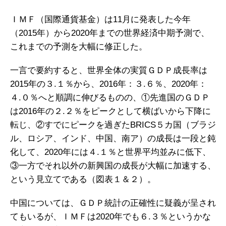
ＩＭＦ（国際通貨基金）は11月に発表した今年
（2015年）から2020年までの世界経済中期予測で、
これまでの予測を大幅に修正した。
一言で要約すると、世界全体の実質ＧＤＰ成長率は
2015年の３.１％から、2016年：３.６％、2020年：
４.０％へと順調に伸びるものの、①先進国のＧＤＰ
は2016年の２.２％をピークとして横ばいから下降に
転じ、②すでにピークを過ぎたBRICS５カ国（ブラジ
ル、ロシア、インド、中国、南ア）の成長は一段と鈍
化して、2020年には４.１％と世界平均並みに低下、
③一方でそれ以外の新興国の成長が大幅に加速する、
という見立てである（図表１＆２）。
中国については、ＧＤＰ統計の正確性に疑義が呈され
てもいるが、ＩＭＦは2020年でも６.３％というかな