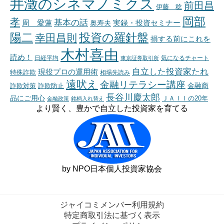
井澂のシネマノミクス
前田昌
伊藤 稔
岡部
孝
基本の話
周 愛蓮
奥寿夫
実録・投資セミナー
陽二
投資の羅針盤
幸田昌則
損する前にこれを
木村喜由
読め！
日経平均
東京証券取引所
気になるチャート
自立した投資家たれ
現役プロの運用術
特殊詐欺
相場先読み
遠吠え
金融リテラシー講座
金融商
詐欺対策
詐欺防止
長谷川慶太郎
品にご用心
ＪＡＩＩの20年
金融政策
銘柄入れ替え
より賢く、豊かで自立した投資家を育てる
by NPO日本個人投資家協会
ジャイコミメンバー利用規約
特定商取引法に基づく表示