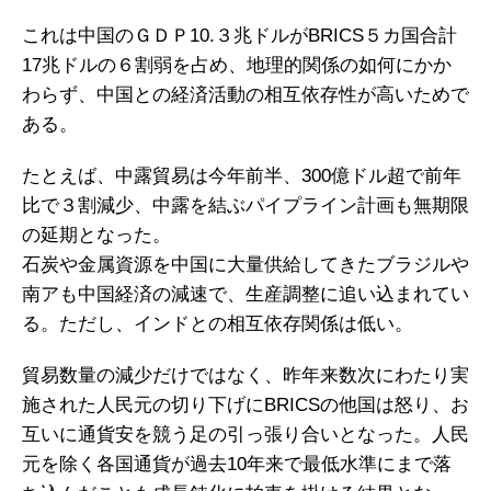
これは中国のＧＤＰ10.３兆ドルがBRICS５カ国合計
17兆ドルの６割弱を占め、地理的関係の如何にかか
わらず、中国との経済活動の相互依存性が高いためで
ある。
たとえば、中露貿易は今年前半、300億ドル超で前年
比で３割減少、中露を結ぶパイプライン計画も無期限
の延期となった。
石炭や金属資源を中国に大量供給してきたブラジルや
南アも中国経済の減速で、生産調整に追い込まれてい
る。ただし、インドとの相互依存関係は低い。
貿易数量の減少だけではなく、昨年来数次にわたり実
施された人民元の切り下げにBRICSの他国は怒り、お
互いに通貨安を競う足の引っ張り合いとなった。人民
元を除く各国通貨が過去10年来で最低水準にまで落