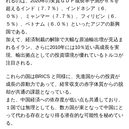
れるのは、2020年の実質ＧＤＰ成長率予測が６％を
超えるインド（７.７％）、インドネシア（６.
０％）、ミャンマー（７.７％）、フィリピン（６.
５％）、ベトナム（６.０％）といったアジアの新興
国である。
加えて、経済制裁の解除で大幅な原油輸出増が見込ま
れるイラン、さらに2010年には10％近い高成長を実
現、輸出拠点としての投資環境が優れているトルコが
注目される。
これらの国はBRICS と同様に、先進国からの投資が
成長の原動力であって、経常収支の赤字体質からの脱
却が共通の課題となっている。
また、中国経済への依存度が低い点も共通しており、
１国では無理としても、数カ国が束となって中国にと
って代わる存在となり得る潜在的な可能性を秘めてい
る。