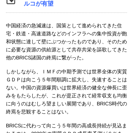
ルコが有望
中国経済の急減速は、国策として進められてきた住
宅・鉄道・高速道路などのインフラへの集中投資が飽
和状態に達して壁にぶつかったものであり、そのため
に必要な資源の供給源として共存共栄を謳歌してきた
他のBRICS諸国の終焉に繋がった。
しかしながら、ＩＭＦの中期予測では世界全体の実質
ＧＤＰは向こう５年間順調に拡大し、失速することは
ない。中国の資源爆買いは世界経済の健全な伸長に歪
みをもたらしたが、これが是正されて経常収支も均衡
に向うのはむしろ望ましい展開であり、BRICS時代の
終焉を悲観することはない。
BRICSに代わって向こう５年間の高成長持続が見込ま