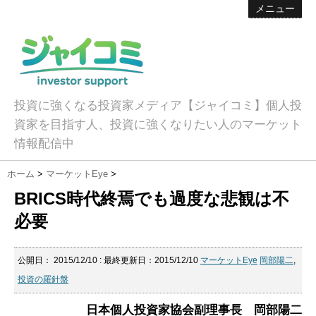
メニュー
投資に強くなる投資家メディア【ジャイコミ】個人投
資家を目指す人、投資に強くなりたい人のマーケット
情報配信中
ホーム
>
マーケットEye
>
BRICS時代終焉でも過度な悲観は不
必要
公開日：
2015/12/10
: 最終更新日：2015/12/10
マーケットEye
岡部陽二
,
投資の羅針盤
日本個人投資家協会副理事長 岡部陽二