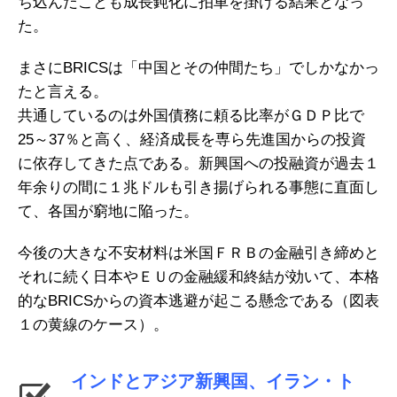
ち込んだことも成長鈍化に拍車を掛ける結果となっ
た。
まさにBRICSは「中国とその仲間たち」でしかなかっ
たと言える。
共通しているのは外国債務に頼る比率がＧＤＰ比で
25～37％と高く、経済成長を専ら先進国からの投資
に依存してきた点である。新興国への投融資が過去１
年余りの間に１兆ドルも引き揚げられる事態に直面し
て、各国が窮地に陥った。
今後の大きな不安材料は米国ＦＲＢの金融引き締めと
それに続く日本やＥＵの金融緩和終結が効いて、本格
的なBRICSからの資本逃避が起こる懸念である（図表
１の黄線のケース）。
インドとアジア新興国、イラン・ト