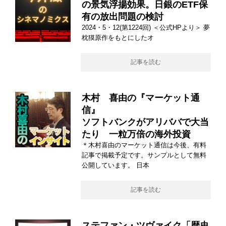
の景気浮揚効果。日銀のETF保
有の放出問題の検討
2024・5・12(第1224回) ＜公式HPより＞ 夢
枕獏原作をもとにしたオ
記事を読む
木村 喜由の『マーケット通
信』
ソフトバンクがアリババで大当
たり 一粒万倍の海外投資
＊木村喜由のマーケット通信は今後、有料
記事で掲載予定です。サンプルとして無料
公開しています。 日本
記事を読む
ステファン・ツヴァイク「歴史