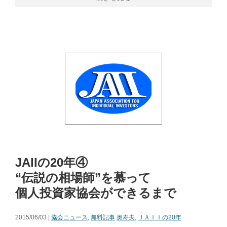
JAIIの20年④
“伝説の相場師”を慕って
個人投資家協会ができるまで
2015/06/03 |
協会ニュース
,
無料記事
奥寿夫
,
ＪＡＩＩの20年