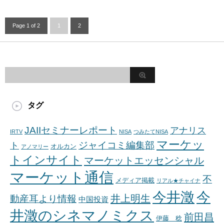
Page 1 of 2
1
2
タグ
JAIIセミナーレポート
アナリス
IRTV
NISA
つみたてNISA
マーケッ
ジャイコミ編集部
ト
オルカン
アノマリー
トインサイト
マーケットエッセンシャル
マーケット通信
不
メディア掲載
リアル★チャイナ
今井澂
今
井上明生
動産耳より情報
中国投資
井澂のシネマノミクス
前田昌
伊藤 稔