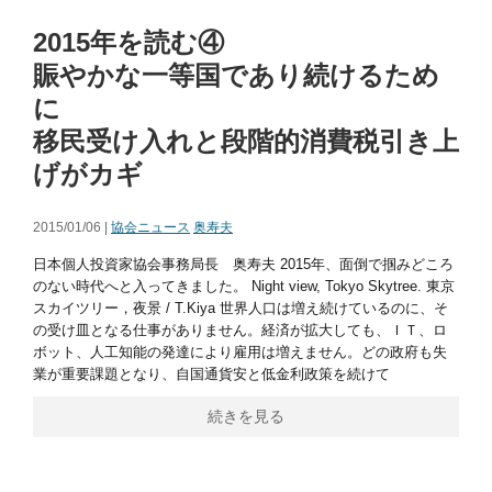
2015年を読む④
賑やかな一等国であり続けるため
に
移民受け入れと段階的消費税引き上
げがカギ
2015/01/06 |
協会ニュース
奥寿夫
日本個人投資家協会事務局長 奥寿夫 2015年、面倒で掴みどころ
のない時代へと入ってきました。 Night view, Tokyo Skytree. 東京
スカイツリー，夜景 / T.Kiya 世界人口は増え続けているのに、そ
の受け皿となる仕事がありません。経済が拡大しても、ＩＴ、ロ
ボット、人工知能の発達により雇用は増えません。どの政府も失
業が重要課題となり、自国通貨安と低金利政策を続けて
続きを見る