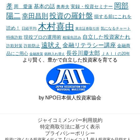
岡部
孝
基本の話
周 愛蓮
奥寿夫
実録・投資セミナー
陽二
投資の羅針盤
幸田昌則
損する前にこれを
木村喜由
読め！
日経平均
東京証券取引所
気になるチャート
自立した投資家たれ
現役プロの運用術
特殊詐欺
相場先読み
遠吠え
金融リテラシー講座
金融商
詐欺対策
詐欺防止
長谷川慶太郎
品にご用心
ＪＡＩＩの20年
金融政策
銘柄入れ替え
より賢く、豊かで自立した投資家を育てる
by NPO日本個人投資家協会
ジャイコミメンバー利用規約
特定商取引法に基づく表示
プライバシーポリシー
投資に強くなる投資家メディア【ジャイコミ】個人投資家を目指す人、