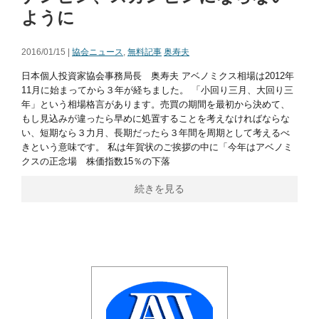
ように
2016/01/15 |
協会ニュース
,
無料記事
奥寿夫
日本個人投資家協会事務局長 奥寿夫 アベノミクス相場は2012年
11月に始まってから３年が経ちました。 「小回り三月、大回り三
年」という相場格言があります。売買の期間を最初から決めて、
もし見込みが違ったら早めに処置することを考えなければならな
い、短期なら３力月、長期だったら３年間を周期として考えるべ
きという意味です。 私は年賀状のご挨拶の中に「今年はアベノミ
クスの正念場 株価指数15％の下落
続きを見る