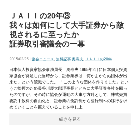
ＪＡＩＩの20年③
我々は如何にして大手証券から敵
視されるに至ったか
証券取引審議会の一幕
2015/02/25 |
協会ニュース
,
無料記事
奥寿夫
,
ＪＡＩＩの20年
日本個人投資家協会事務局長 奥寿夫 1995年2月に日本個人投資
家協会が発足した当時から、証券業界は「何かよからぬ団体が出
来た」という認識でした。 「このような団体を作りました」とい
うご挨拶のため長谷川慶太郎理事長とともに大手証券各社を回っ
たのですが、その時に協会が運動の大事な方針として、株式売買
委託手数料の自由化と、証券業の免許制から登録制への移行を求
めていくことを据えていることを申し上
続きを見る