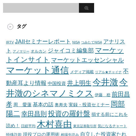
タグ
JAIIセミナーレポート
アナリス
IRTV
NISA
つみたてNISA
マーケッ
ジャイコミ編集部
ト
オルカン
アノマリー
トインサイト
マーケットエッセンシャル
マーケット通信
不
メディア掲載
リアル★チャイナ
今井澂
今
井上明生
動産耳より情報
中国投資
井澂のシネマノミクス
前田昌
伊藤 稔
岡部
孝
基本の話
周 愛蓮
奥寿夫
実録・投資セミナー
陽二
投資の羅針盤
幸田昌則
損する前にこれを
木村喜由
読め！
日経平均
東京証券取引所
気になるチャート
自立した投資家たれ
現役プロの運用術
特殊詐欺
相場先読み