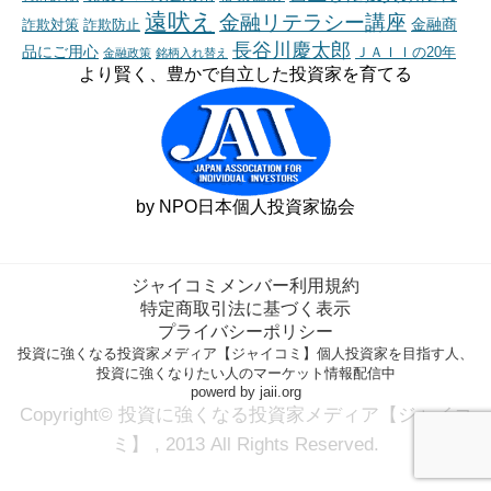
遠吠え
金融リテラシー講座
金融商
詐欺対策
詐欺防止
長谷川慶太郎
品にご用心
ＪＡＩＩの20年
金融政策
銘柄入れ替え
より賢く、豊かで自立した投資家を育てる
by NPO日本個人投資家協会
ジャイコミメンバー利用規約
特定商取引法に基づく表示
プライバシーポリシー
投資に強くなる投資家メディア【ジャイコミ】個人投資家を目指す人、
投資に強くなりたい人のマーケット情報配信中
powerd by jaii.org
Copyright© 投資に強くなる投資家メディア【ジャイコ
ミ】 , 2013 All Rights Reserved.