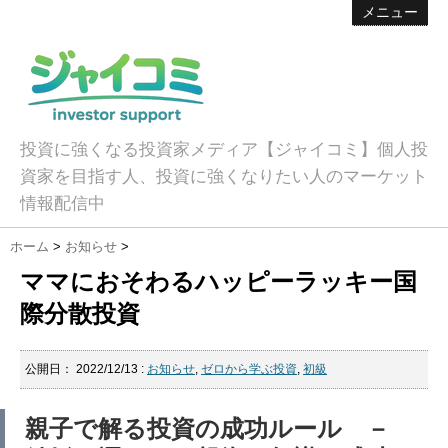
メニュー
投資に強くなる投資家メディア【ジャイコミ】個人投
資家を目指す人、投資に強くなりたい人のマーケット
情報配信中
ホーム
>
お知らせ
>
ママにおそわるハッピーラッキー国
際分散投資
公開日：
2022/12/13
:
お知らせ
,
ゼロから学ぶ投資
,
初級
親子で解る投資の成功ルール －