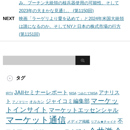
み。プーチン大統領の核兵器使用の可能性。そして
2023年の大まかな見通し。 (第1150回)
NEXT
映画「ラーゲリより愛を込めて」と2024年米国大統領
は誰になるのか。そしてNYと日本の株式市場の行方
(第1151回)
タグ
JAIIセミナーレポート
アナリス
IRTV
NISA
つみたてNISA
マーケッ
ジャイコミ編集部
ト
オルカン
アノマリー
トインサイト
マーケットエッセンシャル
マーケット通信
不
メディア掲載
リアル★チャイナ