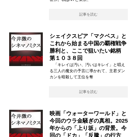
記事を読む
シェイクスピア「マクベス」と
これから始まる中国の覇権戦争
勝利と、ここで狙いたい銘柄
第１０３８回
「キレイは汚い、汚いはキレイ」と唱え
る三人の魔女の予言に導かれて、主君ダン
カンを暗殺して王位を奪
記事を読む
映画「ウォーターワールド」と
今回のウラ金騒ぎの真相。2025
年からの「上り坂」の背景。今
回の「ドカ」「反騰」の行方