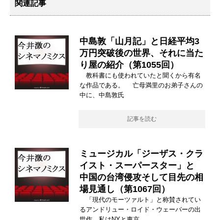
関連記事
中島敦「山月記」と日経平均3
万円突破後の世界、それに当た
り屋の紹介（第1055回）
教科書にも使われていたと聞くから有名
な作品である。 亡母満里のお弟子さんの
中に、中島敦氏
記事を読む
ミュージカル「ジーザス・クラ
イスト・スーパースター」と
中国の台湾侵攻そして目先の相
場見通し（第1067回）
「現代のモーツァルト」と称賛されてい
るアンドリュー・ロイド・ウェーバーの出
世作。私はNYと東京、