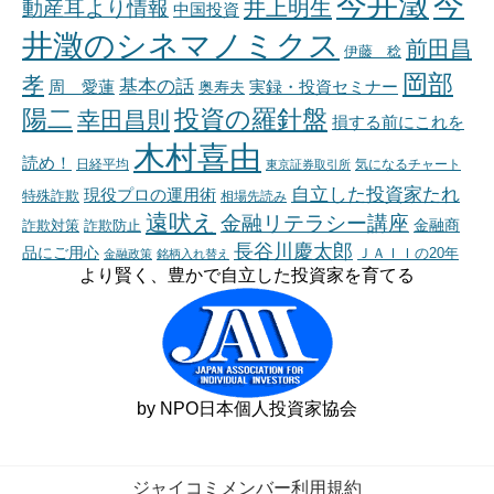
今井澂
今
井上明生
動産耳より情報
中国投資
井澂のシネマノミクス
前田昌
伊藤 稔
岡部
孝
基本の話
周 愛蓮
奥寿夫
実録・投資セミナー
陽二
投資の羅針盤
幸田昌則
損する前にこれを
木村喜由
読め！
日経平均
東京証券取引所
気になるチャート
自立した投資家たれ
現役プロの運用術
特殊詐欺
相場先読み
遠吠え
金融リテラシー講座
金融商
詐欺対策
詐欺防止
長谷川慶太郎
品にご用心
ＪＡＩＩの20年
金融政策
銘柄入れ替え
より賢く、豊かで自立した投資家を育てる
by NPO日本個人投資家協会
ジャイコミメンバー利用規約