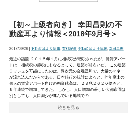
【初～上級者向き】 幸田昌則の不
動産耳より情報＜2018年9月号＞
2018/09/26 |
不動産耳より情報
,
有料記事
不動産耳より情報
,
幸田昌則
最近の話題 ２０１５年１月に相続税が増税されたが、賃貸アパー
トは、相続税の節税にもなるとして、建築が相次いだ。 この建築
ラッシュを可能にしたのは、異次元の金融緩和で、大量のマネー
が流れ込んだからである。日本銀行の統計によると、昨年度末の
個人の賃貸アパート向けの融資残高は、２３兆２６２０億円と、
６年連続で増加してきた。 しかし、人口増加の著しい大都市圏は
別としても、人口減少が進んでいる地域での
続きを見る