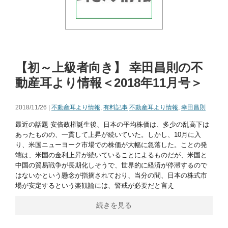
【初～上級者向き】 幸田昌則の不
動産耳より情報＜2018年11月号＞
2018/11/26 |
不動産耳より情報
,
有料記事
不動産耳より情報
,
幸田昌則
最近の話題 安倍政権誕生後、日本の平均株価は、多少の乱高下は
あったものの、一貫して上昇が続いていた。しかし、10月に入
り、米国ニューヨーク市場での株価が大幅に急落した。ことの発
端は、米国の金利上昇が続いていることによるものだが、米国と
中国の貿易戦争が長期化しそうで、世界的に経済が停滞するので
はないかという懸念が指摘されており、当分の間、日本の株式市
場が安定するという楽観論には、警戒が必要だと言え
続きを見る