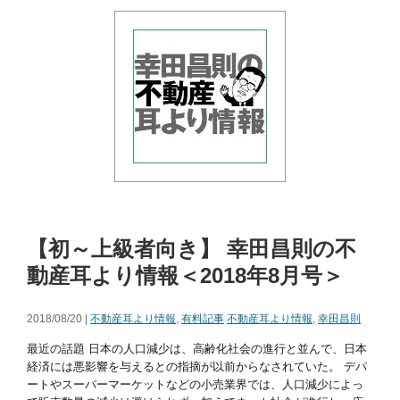
【初～上級者向き】 幸田昌則の不
動産耳より情報＜2018年8月号＞
2018/08/20 |
不動産耳より情報
,
有料記事
不動産耳より情報
,
幸田昌則
最近の話題 日本の人口減少は、高齢化社会の進行と並んで、日本
経済には悪影響を与えるとの指摘が以前からなされていた。 デパ
ートやスーパーマーケットなどの小売業界では、人口減少によっ