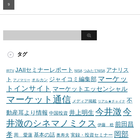
9
タグ
JAIIセミナーレポート
アナリス
IRTV
NISA
つみたてNISA
マーケッ
ジャイコミ編集部
ト
オルカン
アノマリー
トインサイト
マーケットエッセンシャル
マーケット通信
不
メディア掲載
リアル★チャイナ
今井澂
今
井上明生
動産耳より情報
中国投資
井澂のシネマノミクス
前田昌
伊藤 稔
岡部
孝
基本の話
周 愛蓮
奥寿夫
実録・投資セミナー