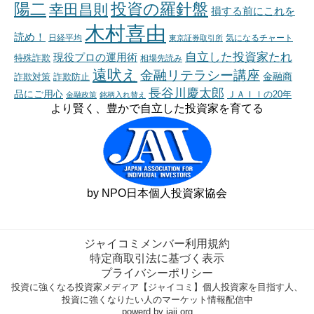
陽二
投資の羅針盤
幸田昌則
損する前にこれを
木村喜由
読め！
日経平均
東京証券取引所
気になるチャート
自立した投資家たれ
現役プロの運用術
特殊詐欺
相場先読み
遠吠え
金融リテラシー講座
金融商
詐欺対策
詐欺防止
長谷川慶太郎
品にご用心
ＪＡＩＩの20年
金融政策
銘柄入れ替え
より賢く、豊かで自立した投資家を育てる
by NPO日本個人投資家協会
ジャイコミメンバー利用規約
特定商取引法に基づく表示
プライバシーポリシー
投資に強くなる投資家メディア【ジャイコミ】個人投資家を目指す人、
投資に強くなりたい人のマーケット情報配信中
powerd by jaii.org