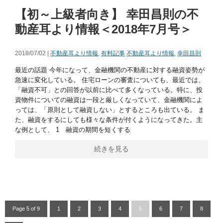
【初～上級者向き】 幸田昌則の不
動産耳より情報＜2018年7月号＞
2018/07/02 |
不動産耳より情報
,
有料記事
不動産耳より情報
,
幸田昌則
最近の話題 今年になって、金融機関の不動産に対する融資姿勢が
急速に変化している。 住宅ローンの審査についても、最近では、
「融資不可」との回答が以前に比べて多くなっている。特に、投
資物件についての融資は一段と厳しくなっていて、金融機関によ
っては、「原則として融資しない」とするところも出ている。 ま
た、融資をするにしても様々な条件が付くようになってきた。主
な例として、 1 融資の期間を短くする
続きを見る
Page 5 of 9
1
2
3
4
5
6
7
8