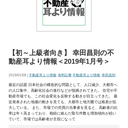
【初～上級者向き】 幸田昌則の不
動産耳より情報＜2019年1月号＞
2019/01/08 |
不動産耳より情報
,
有料記事
不動産耳より情報
,
幸田昌則
最近の話題 日本社会の構造的な問題として、人口減少、大都市へ
の人口集中、高齢化社会の進行などが指摘されてきた。 住宅や不
動産市場でも、この社会変化を反映する動きが目立ってきた。 最
近発表された地価の動きを見ても、大都市と地方圏では格差が拡
大している。 また、市場での売買の当事者を見ると、高齢者の比
率は年々高まっており、相続に絡んだ取引件数も増加傾向が続い
ていて、市場では高齢者が主役になって