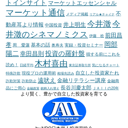
トインサイト
マーケットエッセンシャル
マーケット通信
不
メディア掲載
リアル★チャイナ
今井澂
今
井上明生
動産耳より情報
中国投資
井澂のシネマノミクス
前田昌
伊藤 稔
岡部
孝
基本の話
周 愛蓮
奥寿夫
実録・投資セミナー
陽二
投資の羅針盤
幸田昌則
損する前にこれを
木村喜由
読め！
日経平均
東京証券取引所
気になるチャート
自立した投資家たれ
現役プロの運用術
特殊詐欺
相場先読み
遠吠え
金融リテラシー講座
金融商
詐欺対策
詐欺防止
長谷川慶太郎
品にご用心
ＪＡＩＩの20年
金融政策
銘柄入れ替え
より賢く、豊かで自立した投資家を育てる