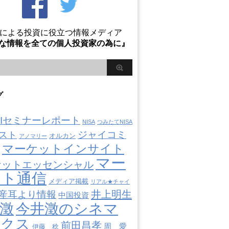
Oによる投資に役立つ情報メディア
な情報を全ての個人投資家の為に』
グ
AIIセミナーレポート
NISA
つみたてNISA
ジャイコミ
スト
オルカン
アノマリー
マーケットインサイト
マー
ケットエッセンシャル
ット通信
メディア掲載
リアル★チャイ
井上明生
産耳より情報
中国投資
澂
今井澂のシネマ
ミクス
前田昌孝
周 愛
伊藤 稔