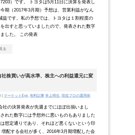
7203）です。 トヨタは5月11日に決算を発表し
今期（2017年3月期）予想は、営業利益がなん
減益です。私の予想では、トヨタは１割程度の
想を出すと思っていましたので、発表された数字
ました。 この発表
見る
自社株買いが高水準、株主への利益還元に変
6 |
マーケットEye
,
有料記事
井上明生
,
現役プロの運用術
会社の決算発表が先週までにほぼ出揃いまし
表された数字には予想外に悪いものもありました
方は想定通りであり、それほど悪くないという印
 増配する会社が多く、2016年3月期増配した会