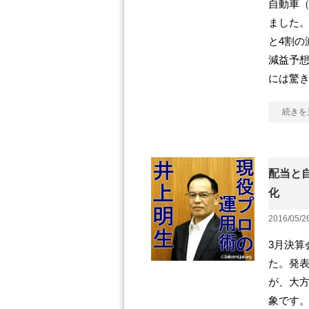
自動車（
ました。
と4割の
減益予
には驚き
続きを
配当と
化
2016/05/2
3月決算
た。発
が、大
象です。