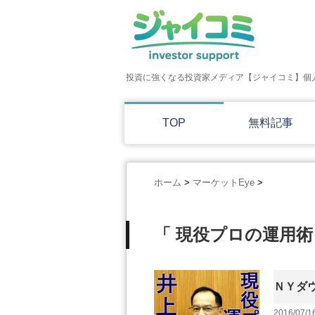
投資に強くなる投資家メディア【ジャイコミ】個
TOP
無料記事
ホーム
>
マーケットEye
>
「 現役プロの運用術 
ＮＹダ
2016/07/1