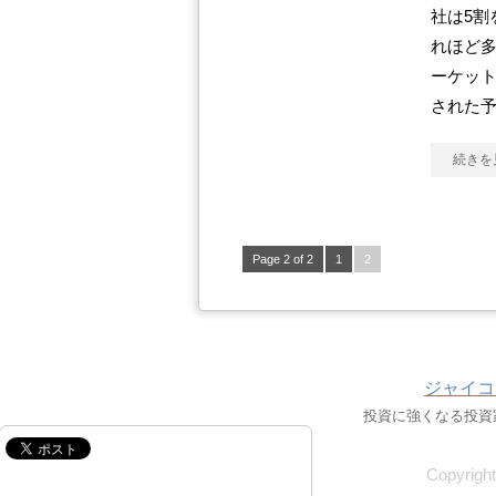
社は5割
れほど
ーケッ
された
続きを
Page 2 of 2
1
2
ジャイコ
投資に強くなる投資
Copyri