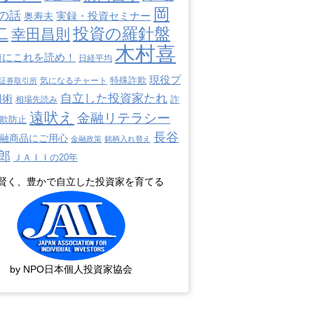
岡
の話
奥寿夫
実録・投資セミナー
二
投資の羅針盤
幸田昌則
木村喜
前にこれを読め！
日経平均
現役プ
特殊詐欺
証券取引所
気になるチャート
自立した投資家たれ
用術
詐
相場先読み
遠吠え
金融リテラシー
欺防止
長谷
融商品にご用心
金融政策
銘柄入れ替え
郎
ＪＡＩＩの20年
賢く、豊かで自立した投資家を育てる
by NPO日本個人投資家協会