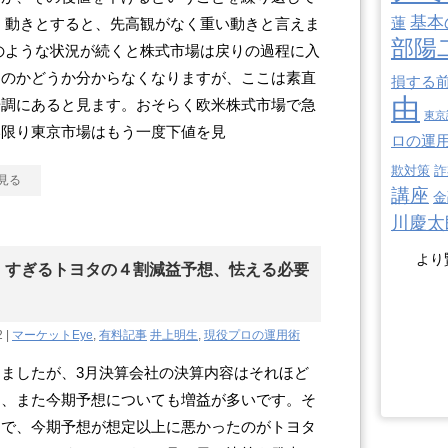
基本
蓮
 動きとすると、先高観がなく重い動きと言えま
部陽
のような状況が続くと株式市場は戻りの過程に入
るのかどうか分からなくなりますが、ここは素直
損する
由
歩調にあると見ます。おそらく欧米株式市場で急
東京
い限り東京市場はもう一度下値を見
ロの運
欺対策
詐
見る
講座
金
川慶太
より
」すぎるトヨタの４割減益予想、怯える必要
2 |
マーケットEye
,
有料記事
井上明生
,
現役プロの運用術
ましたが、3月決算会社の決算内容はそれほど
く、また今期予想についても増益が多いです。そ
中で、今期予想が想定以上に悪かったのがトヨタ