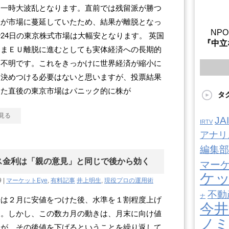
は一時大波乱となります。直前では残留派が勝つ
想が市場に蔓延していたため、結果が離脱となっ
NP
24日の東京株式市場は大幅安となります。 英国
『中立
ままＥＵ離脱に進むとしても実体経済への長期的
は不明です。これをきっかけに世界経済が縮小に
と決めつける必要はないと思いますが、投票結果
した直後の東京市場はパニック的に株が
タ
見る
J
IRTV
アナリ
編集部
ス金利は「親の意見」と同じで後から効く
マー
ケ
9 |
マーケットEye
,
有料記事
井上明生
,
現役プロの運用術
不動
ナ
場は２月に安値をつけた後、水準を１割程度上げ
今井
す。しかし、この数カ月の動きは、月末に向け値
ノ
るが、その後値を下げるということを繰り返して