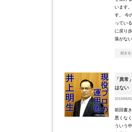
います。
す。 今
ってい
に戻り
落がな
続きを
「異常
はない
2016/06/0
前回書き
悪くな
ういう