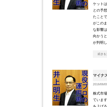
ケット
との予
たことで
がこの
な影響
向かう
が判明
続きを
マイナ
2016/06/0
株式市
ていま
を上げ