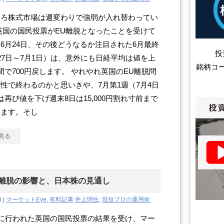
ころ株式市場は週変わりで強弱が入れ替わってい
英国の国民投票がEU離脱となったことを受けて
6月24日、その後どうなるか注目された6月最終
投
27日～7月1日）は、意外にも日経平均は値を上
銘柄コ
間で700円戻します。 やれやれ英国のEU離脱問
性で終わるのかと思いきや、7月第1週（7月4日
は再び値を下げ週末8日は15,000円割れ寸前まで
ります。そし
見る
U離脱の影響と、日本株の見通し
5 |
マーケットEye
,
有料記事
井上明生
,
現役プロの運用術
日に行われた英国の国民投票の結果を受け、マー