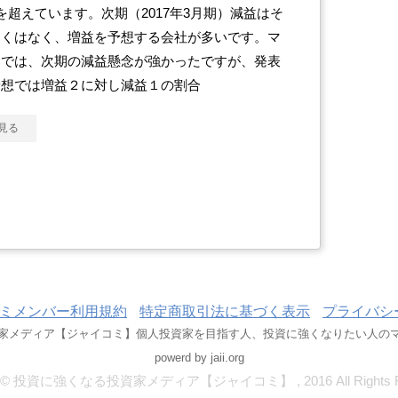
を超えています。次期（2017年3月期）減益はそ
多くはなく、増益を予想する会社が多いです。マ
トでは、次期の減益懸念が強かったですが、発表
予想では増益２に対し減益１の割合
見る
ミメンバー利用規約
特定商取引法に基づく表示
プライバシ
家メディア【ジャイコミ】個人投資家を目指す人、投資に強くなりたい人の
powerd by jaii.org
ght© 投資に強くなる投資家メディア【ジャイコミ】 , 2016 All Rights Re