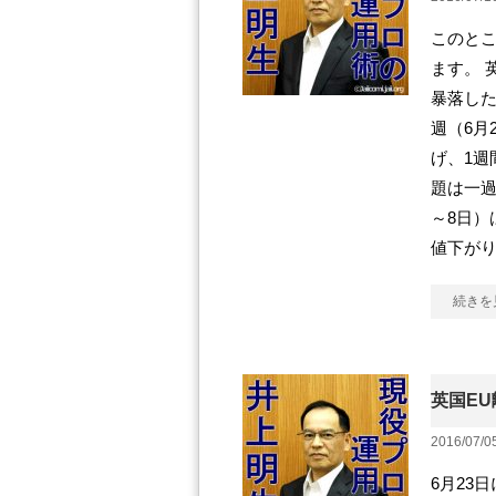
このと
ます。 
暴落した
週（6月
げ、1週
題は一過
～8日）
値下が
続きを
英国E
2016/07/0
6月23