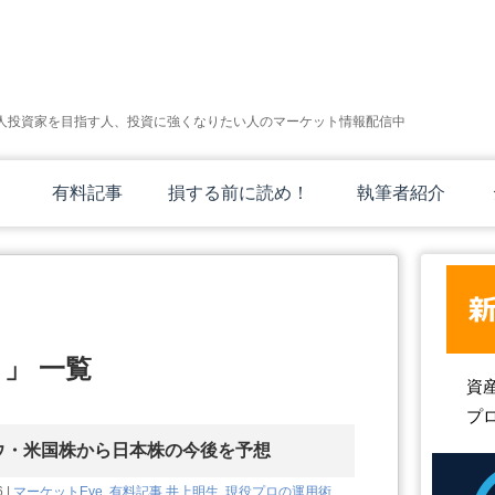
人投資家を目指す人、投資に強くなりたい人のマーケット情報配信中
有料記事
損する前に読め！
執筆者紹介
」 一覧
資
プ
ウ・米国株から日本株の今後を予想
6 |
マーケットEye
,
有料記事
井上明生
,
現役プロの運用術