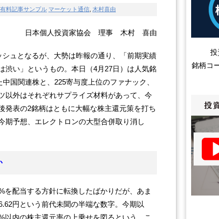
有料記事サンプル
マーケット通信
,
木村喜由
日本個人投資家協会 理事 木村 喜由
投
ラッシュとなるが、大勢は昨報の通り、「前期実績
銘柄コ
は渋い」というもの。本日（4月27日）は人気銘
た中国関連株と、225寄与度上位のファナック、
ツ以外はそれぞれサプライズ材料があって、今
後発表の2銘柄はともに大幅な株主還元策を打ち
今期予想、エレクトロンの大型合併取り消し
か
0%を配当する方針に転換したばかりだが、あま
6.62円という前代未聞の半端な数字。今期以
0%以内の株主還元率の上乗せを図るという。こ