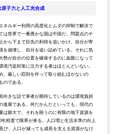
は原子力と人工光合成
エネルギー利用の高度化とムダの抑制で解決で
ては世界で一番愚かな国は中国だ。問題点のチ
上から下まで目先の利得を追いかけ、自分が寄
境を崩壊し、自分を追い詰めている。それに気
大勢が自分の位置を確保するのに血眼になって
環境汚染対策に注力する者はほとんどいない。
め、厳しい罰則を作って取り組むほかないの
ものである。
前向きな話で筆者が期待しているのは環境負担
の進展である。何だかんだといっても、現代の
量は膨大で、それを賄うのに有限の地下資源を
00年程度で限界が来る。人口増と生活水準の向上
に及び、人口が減っても成長を支える資源がなけ