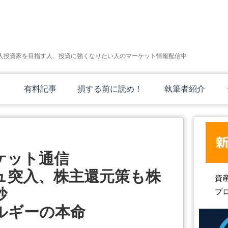
人投資家を目指す人、投資に強くなりたい人のマーケット情報配信中
有料記事
損する前に読め！
執筆者紹介
ケット通信
ュ突入、株主還元策も株
資
妙
プ
ルギーの本命