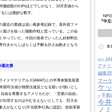
価総額の0.8%ほどでしかなく、10月安値から
するには微妙な数字。
NP
『中立
の最近の業績は追い風参考記録で、某外資ファ
り逃げを狙った陽動作戦と思っている。この会
くやっていた。今回の発表でいったん好材料出
寄付きからしばらくは予断を許さぬ動きとなろ
タ
J
IRTV
株価次第
アナリ
編集部
マー
イドマテリアルズ(AMAT)との半導体製造装置
ケ
、米国司法省が独禁法違反となる疑いが強いとし
。自由を尊重するアメリカだが、「営業の自由」
不動
ナ
が出現するのはやむをえないとしても、巨大企
今井
参入がなくなり(不当競争行為に認定)、技術革新
ノ