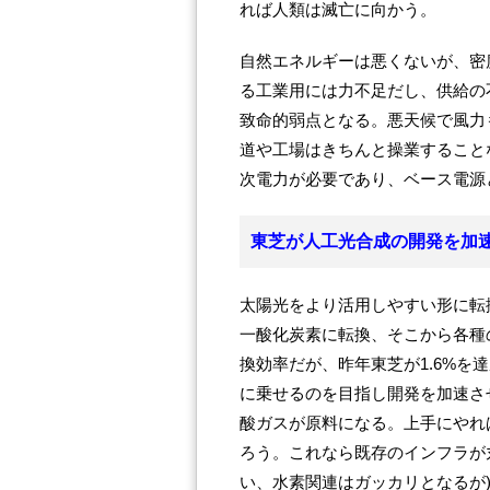
れば人類は滅亡に向かう。
自然エネルギーは悪くないが、密
る工業用には力不足だし、供給の
致命的弱点となる。悪天候で風力
道や工場はきちんと操業すること
次電力が必要であり、ベース電源
東芝が人工光合成の開発を加
太陽光をより活用しやすい形に転
一酸化炭素に転換、そこから各種
換効率だが、昨年東芝が1.6%を
に乗せるのを目指し開発を加速さ
酸ガスが原料になる。上手にやれ
ろう。これなら既存のインフラが
い、水素関連はガッカリとなるが