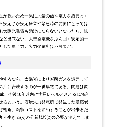
度が低いため一気に大量の熱や電力を必要とす
不安定さが安定操業や緊急時の需要にとっては
も太陽光発電も助けにならないとなったら、鉄
など出来ない。大型発電機をぶん回す安定的一
として原子力と火力発電所は不可欠だ。
速
換するなら、太陽光により炭酸ガスを還元して
の油に合成するのが一番早道である。問題は変
達成、今後10年以内に実用レベルとされる10%台
せるという。石炭火力発電所で発生した濃縮炭
ば輸送、精製コストを節約することが出来るだ
丸々生きる(その分新規投資の必要が消えてしま
)。