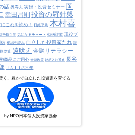
岡
の話
奥寿夫
実録・投資セミナー
二
投資の羅針盤
幸田昌則
木村喜
前にこれを読め！
日経平均
現役プ
特殊詐欺
証券取引所
気になるチャート
自立した投資家たれ
用術
詐
相場先読み
遠吠え
金融リテラシー
欺防止
長谷
融商品にご用心
金融政策
銘柄入れ替え
郎
ＪＡＩＩの20年
賢く、豊かで自立した投資家を育てる
by NPO日本個人投資家協会