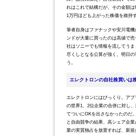
れはこれで結構だが、その金額は時
1万円ほども上がった株価を維持
筆者自身はファナックや安川電機
ンドが大量に買ったのは高値で売
社はソニーでも情報を流してうま
尽くしとなる公算が強く、明日の
う。
エレクトロンの自社株買いは
エレクトロンにはびっくり。アプラ
の世界1、2位企業の合併に対し
てついにOKを出さなかったのだ
と自由競争の結果、高シェア企業
業の実質独占を放置すれば、新規