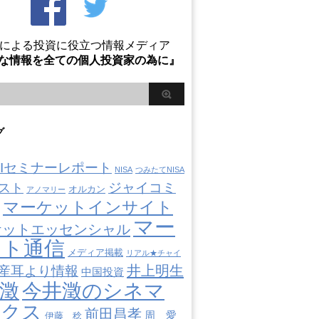
Oによる投資に役立つ情報メディア
な情報を全ての個人投資家の為に』
グ
AIIセミナーレポート
NISA
つみたてNISA
ジャイコミ
スト
オルカン
アノマリー
マーケットインサイト
マー
ケットエッセンシャル
ット通信
メディア掲載
リアル★チャイ
井上明生
産耳より情報
中国投資
澂
今井澂のシネマ
ミクス
前田昌孝
周 愛
伊藤 稔