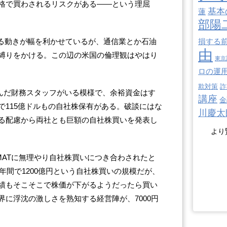
格で買わされるリスクがある――という理屈
基本
蓮
部陽
する動きが幅を利かせているが、通信業とか石油
損する
由
縛りをかける。この辺の米国の倫理観はやはり
東京
ロの運
欺対策
詐
学んだ財務スタッフがいる模様で、余裕資金はす
講座
金
で115億ドルもの自社株保有がある。破談にはな
川慶太
る配慮から両社とも巨額の自社株買いを発表し
より
MATに無理やり自社株買いにつき合わされたと
1年間で1200億円という自社株買いの規模だが、
績もそこそこで株価が下がるようだったら買い
に浮沈の激しさを熟知する経営陣が、7000円