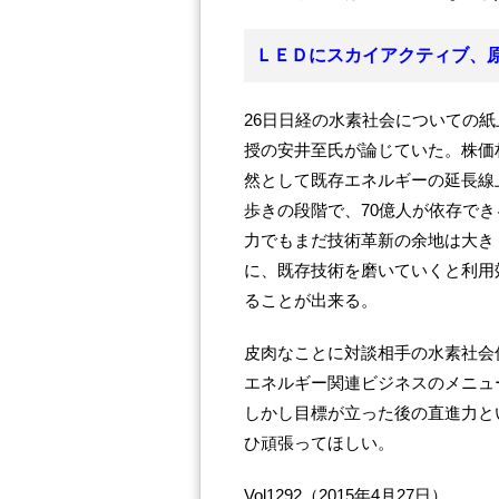
ＬＥＤにスカイアクティブ、
26日日経の水素社会についての紙
授の安井至氏が論じていた。株価
然として既存エネルギーの延長線
歩きの段階で、70億人が依存で
力でもまだ技術革新の余地は大き
に、既存技術を磨いていくと利用
ることが出来る。
皮肉なことに対談相手の水素社会
エネルギー関連ビジネスのメニュ
しかし目標が立った後の直進力と
ひ頑張ってほしい。
Vol1292（2015年4月27日）