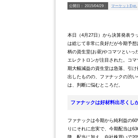
公開日：
2015/04/29
:
マーケットEye
,
本日（4月27日）から決算発表
は総じて非常に良好だが今期予想
柄の資生堂(お昼)やコマツといっ
エレクトロンが注目された。コマ
期大幅減益の資生堂は急落、引け
出したものの、ファナックの渋い
は、判断に悩むところだ。
ファナックは好材料出尽くし
ファナックは今期から純利益の6
りにそれに忠実で、今期配当は63
降、配当に加え、自社株買いで2