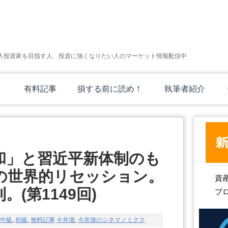
人投資家を目指す人、投資に強くなりたい人のマーケット情報配信中
有料記事
損する前に読め！
執筆者紹介
和」と習近平新体制のも
の世界的リセッション。
資
(第1149回)
プ
中級
,
初級
,
無料記事
今井澂
,
今井澂のシネマノミクス