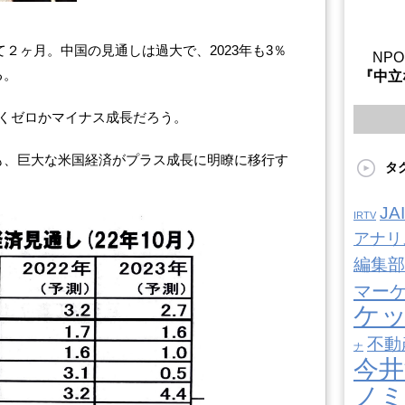
て２ヶ月。中国の見通しは過大で、2023年も3％
NP
る。
『中立
らくゼロかマイナス成長だろう。
も、巨大な米国経済がプラス成長に明瞭に移行す
タ
J
IRTV
アナリ
編集部
マー
ケ
不動
ナ
今井
ノ