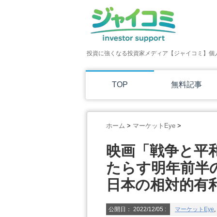
投資に強くなる投資家メディア【ジャイコミ】個
TOP
無料記事
ホーム
>
マーケットEye
>
映画「戦争と平
たらす明年前半
日本の相対的有利。
公開日：
2022/12/05
:
マーケットEye
,