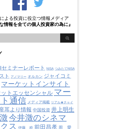
Oによる投資に役立つ情報メディア
な情報を全ての個人投資家の為に』
グ
AIIセミナーレポート
NISA
つみたてNISA
ジャイコミ
スト
オルカン
アノマリー
マーケットインサイト
マー
ケットエッセンシャル
ット通信
メディア掲載
リアル★チャイ
井上明生
産耳より情報
中国投資
澂
今井澂のシネマ
ミクス
前田昌孝
周 愛
伊藤 稔