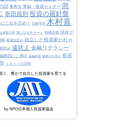
岡
の話
奥寿夫
実録・投資セミナー
二
投資の羅針盤
幸田昌則
木村喜
前にこれを読め！
日経平均
現役プ
特殊詐欺
証券取引所
気になるチャート
自立した投資家たれ
用術
詐
相場先読み
遠吠え
金融リテラシー
欺防止
長谷
融商品にご用心
金融政策
銘柄入れ替え
郎
ＪＡＩＩの20年
賢く、豊かで自立した投資家を育てる
by NPO日本個人投資家協会