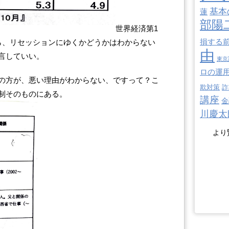
基本
蓮
部陽
世界経済第1
損する
ら、リセッションにゆくかどうかはわからない
由
言していい。
東京
ロの運
の方が、悪い理由がわからない、ですって？こ
欺対策
詐
制そのものにある。
講座
金
川慶太
より