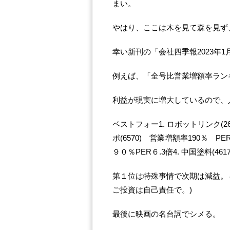
まい。
やはり、ここは木を見て森を見ず
幸い新刊の「会社四季報2023年
例えば、「全号比営業増額率ラン
利益が現実に増大しているので、
ベストフォー1. ロボットリンク(26
ポ(6570) 営業増額率190％ P
９０％PER６.3倍4. 中国塗料(461
第１位は特殊事情で次期は減益。
ご投資は自己責任で。)
最後に映画の名台詞でシメる。