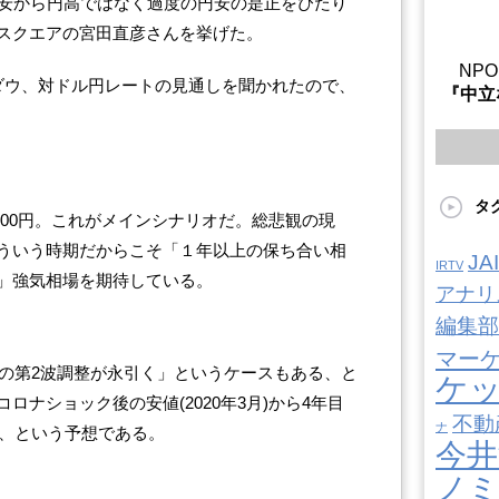
円安から円高ではなく過度の円安の是正をぴたり
スクエアの宮田直彦さんを挙げた。
NP
Yダウ、対ドル円レートの見通しを聞かれたので、
『中立
タ
4500円。これがメインシナリオだ。総悲観の現
ういう時期だからこそ「１年以上の保ち合い相
J
IRTV
」強気相場を期待している。
アナリ
編集部
マー
らの第2波調整が永引く」というケースもある、と
ケ
ナショック後の安値(2020年3月)から4年目
不動
ナ
く、という予想である。
今井
ノ