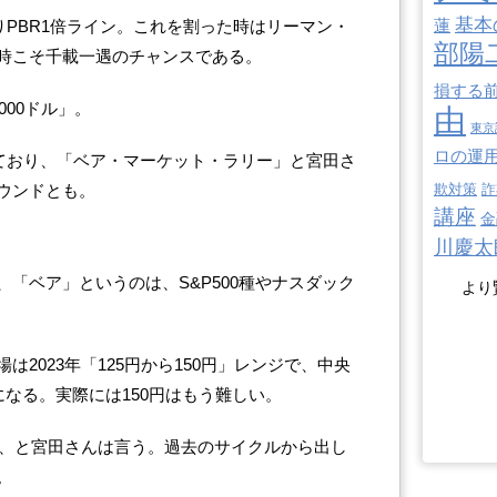
基本
蓮
まりPBR1倍ライン。これを割った時はリーマン・
部陽
時こそ千載一遇のチャンスである。
損する
000ドル」。
由
東京
ロの運
いており、「ベア・マーケット・ラリー」と宮田さ
ウンドとも。
欺対策
詐
講座
金
川慶太
「ベア」というのは、S&P500種やナスダック
より
2023年「125円から150円」レンジで、中央
になる。実際には150円はもう難しい。
く、と宮田さんは言う。過去のサイクルから出し
。