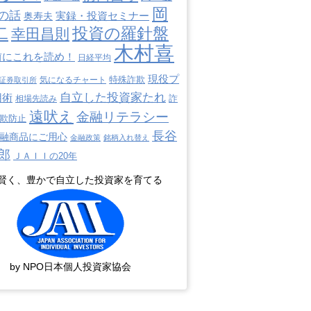
岡
の話
奥寿夫
実録・投資セミナー
二
投資の羅針盤
幸田昌則
木村喜
前にこれを読め！
日経平均
現役プ
特殊詐欺
証券取引所
気になるチャート
自立した投資家たれ
用術
詐
相場先読み
遠吠え
金融リテラシー
欺防止
長谷
融商品にご用心
金融政策
銘柄入れ替え
郎
ＪＡＩＩの20年
賢く、豊かで自立した投資家を育てる
by NPO日本個人投資家協会