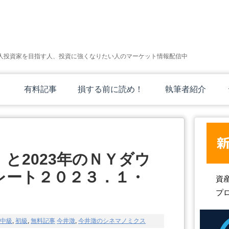
人投資家を目指す人、投資に強くなりたい人のマーケット情報配信中
有料記事
損する前に読め！
執筆者紹介
と2023年のＮＹダウ
レート２０２３．１・
資
プ
中級
,
初級
,
無料記事
今井澂
,
今井澂のシネマノミクス