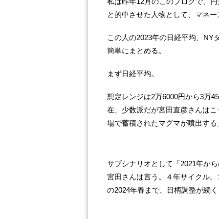
私は昨年12月のこのブログで、
と的中させた人物として、マネー
この人の2023年の日経平均、N
簡単にまとめる。
まず日経平均。
想定レンジは2万6000円から3万
在、少数派だが宮田直彦さんはこ
場で蓄積されたマグマが噴出する
サブシナリオとして「2021年か
宮田さんは言う。４年サイクル。コロ
の2024年春まで、日柄調整が続