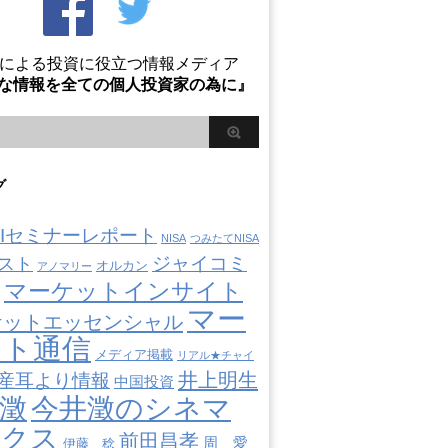
Oによる投資に役立つ情報メディア
な情報を全ての個人投資家の為に』
グ
AIIセミナーレポート
NISA
つみたてNISA
ジャイコミ
スト
オルカン
アノマリー
マーケットインサイト
マー
ケットエッセンシャル
ット通信
メディア掲載
リアル★チャイ
井上明生
産耳より情報
中国投資
澂
今井澂のシネマ
ミクス
前田昌孝
周 愛
伊藤 稔