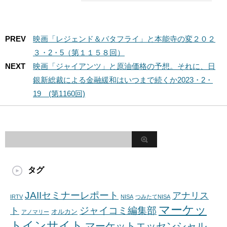
PREV
映画「レジェンド＆バタフライ」と本能寺の変２０２
３・2・5（第１１５８回）
NEXT
映画「ジャイアンツ」と原油価格の予想。それに、日
銀新総裁による金融緩和はいつまで続くか2023・2・
19 (第1160回)
タグ
JAIIセミナーレポート
アナリス
IRTV
NISA
つみたてNISA
マーケッ
ジャイコミ編集部
ト
オルカン
アノマリー
トインサイト
マーケットエッセンシャル