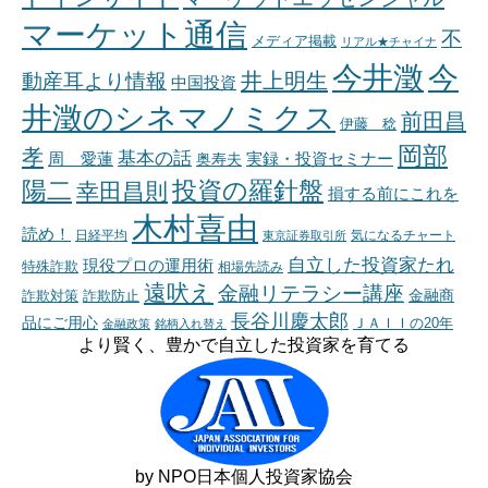
マーケット通信
不
メディア掲載
リアル★チャイナ
今井澂
今
井上明生
動産耳より情報
中国投資
井澂のシネマノミクス
前田昌
伊藤 稔
岡部
孝
基本の話
周 愛蓮
奥寿夫
実録・投資セミナー
陽二
投資の羅針盤
幸田昌則
損する前にこれを
木村喜由
読め！
日経平均
東京証券取引所
気になるチャート
自立した投資家たれ
現役プロの運用術
特殊詐欺
相場先読み
遠吠え
金融リテラシー講座
金融商
詐欺対策
詐欺防止
長谷川慶太郎
品にご用心
ＪＡＩＩの20年
金融政策
銘柄入れ替え
より賢く、豊かで自立した投資家を育てる
by NPO日本個人投資家協会