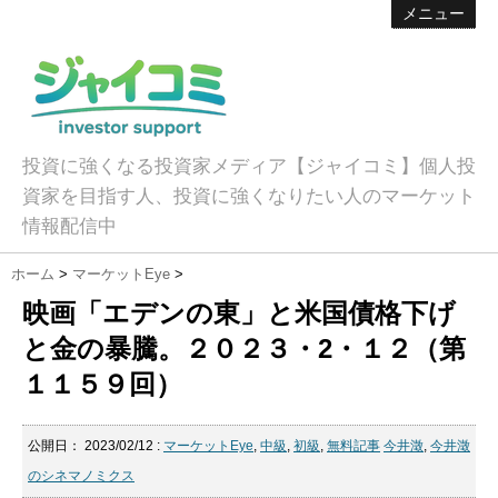
メニュー
投資に強くなる投資家メディア【ジャイコミ】個人投
資家を目指す人、投資に強くなりたい人のマーケット
情報配信中
ホーム
>
マーケットEye
>
映画「エデンの東」と米国債格下げ
と金の暴騰。２０２３・2・１２（第
１１５９回）
公開日：
2023/02/12
:
マーケットEye
,
中級
,
初級
,
無料記事
今井澂
,
今井澂
のシネマノミクス