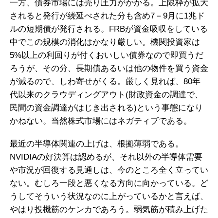
一方、債券市場には売り圧力がかかる。上限枠が拡大
されると発行が繰延べされた分も含め7－9月に1兆ド
ルの短期債が発行される。FRBが資金吸収をしている
中でこの規模の消化はかなり厳しい。機関投資家は
5%以上の利回りが付くおいしい債券なので即買うだ
ろうが、その分、長期債あるいは他の物件を買う資金
が減るので、しわ寄せがくる。厳しく見れば、80年
代以来のクラウディングアウト(財政資金の調達で、
民間の資金調達がはじき出される)という事態になり
かねない。当然株式市場にはネガティブである。
最近の半導体関連の上げは、根拠薄弱である。
NVIDIAの好決算は認めるが、それ以外の半導体需要
や市況が回復する見通しは、今のところ全く立ってい
ない。むしろ一段と悪くなる方向に向かっている。ど
うしてそういう状況なのに上がっているかと言えば、
やはり投機筋のケンカであろう。弱気筋が積み上げた