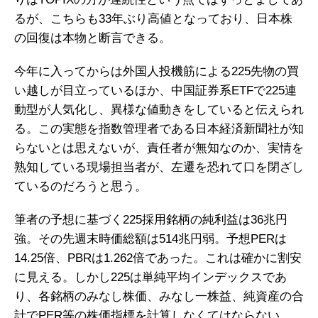
るが、こちらも33年ぶり高値となっており、日本株
の回復は本物と断言できる。
今年に入ってからは外国人投機筋による225先物の買
い越しが目立っているほか、中国証券系ETFで225連
動型が人気化し、異様な値動きをしていると伝えられ
る。この実態を指数管理者である日本経済新聞社が知
らないとは思えないが、責任者が無知なのか、実情を
熟知している現場担当者が、左遷を恐れて口を閉ざし
ているのだろうと思う。
筆者の予想に基づく225採用銘柄の純利益は36兆円
強。その先週末時価総額は514兆円弱。予想PERは
14.25倍、PBRは1.262倍であった。これは確かに割安
に見える。しかし225は単純平均インデックスであ
り、各銘柄のみなし株価、みなし一株益、純資産の合
計でPER等の株価指標を計算しなくてはならない。