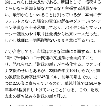
的にこれらには大反対である。断固として、増税する
ぐらいなら追加支援などするなと主張する議員が多
い。最初からもつれることは判っているが、本当にデ
フォルトとなった場合の責任の所在やダメージはベテ
ラン議員なら十分承知しており、バイデン氏とマッカ
ーシー議長のやり取りは最初から出来レースだった。
しかし株価に一切悪影響ないまま合意に至るとは。
だが合意しても、市場は大きな試練に直面する。５月
10日で米国のコロナ関連の支援策は全面終了にな
り、恐れられた「財政の崖」が本格化する。ウクライ
ナ支援のせいもあるが、23財政年度10月から7か月間
の累積財政赤字は9245億ドル、前年同期までの、じ
つに2.56倍に膨らんでいるのだ。単純計算ではGDPを
年率4%程度押し上げていたことになる。この、財政
支出の落ち込みを財政の崖と呼ぶ。