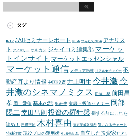
タグ
JAIIセミナーレポート
アナリス
IRTV
NISA
つみたてNISA
マーケッ
ジャイコミ編集部
ト
オルカン
アノマリー
トインサイト
マーケットエッセンシャル
マーケット通信
不
メディア掲載
リアル★チャイナ
今井澂
今
井上明生
動産耳より情報
中国投資
井澂のシネマノミクス
前田昌
伊藤 稔
岡部
孝
基本の話
周 愛蓮
奥寿夫
実録・投資セミナー
陽二
投資の羅針盤
幸田昌則
損する前にこれを
木村喜由
読め！
日経平均
東京証券取引所
気になるチャート
自立した投資家たれ
現役プロの運用術
特殊詐欺
相場先読み