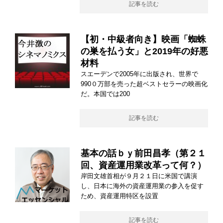
記事を読む
【初・中級者向き】映画「蜘蛛
の巣を払う女」と2019年の好悪
材料
スエーデンで2005年に出版され、世界で
990０万部を売った超ベストセラーの映画化
だ。本国では200
記事を読む
基本の話ｂｙ前田昌孝（第２１
回、資産運用業改革って何？）
岸田文雄首相が９月２１日に米国で講演
し、日本に海外の資産運用業の参入を促す
ため、資産運用特区を設置
記事を読む