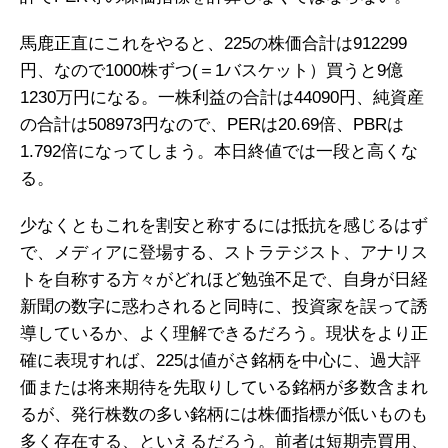
馬鹿正直にこれをやると、225の株価合計は912299
円、なので1000株ずつ(＝1バスケット）買うと9億
1230万円になる。一株利益の合計は44090円、純資産
の合計は508973円なので、PERは20.69倍、PBRは
1.792倍になってしまう。本日終値では一段と高くな
る。
少なくともこれを割安と称するには抵抗を感じるはず
で、メディアに登場する、ストラテジスト、アナリス
トを自称する方々がどれほど勉強不足で、自身が日経
新聞の数字に惑わされると同時に、投資家を誤って誘
導しているか、よく理解できるだろう。現状をより正
確に表現すれば、225は値がさ銘柄を中心に、過大評
価または将来期待を先取りしている銘柄が多数含まれ
るが、発行株数の多い銘柄には株価指標が低いものも
多く存在する、といえるだろう。前者は短期売買用、