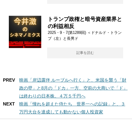
トランプ政権と暗号資産業界と
の利益相反
2025・9・7(第1289回) ＜ドナルド・トラン
プ（左）と長男ド
記事を読む
PREV
映画「岸辺露伴 ルーブルへ行く」と、米国を襲う「財
政の壁」と8月の「ドカ」一方、空前の大商いで「ド」
は終わりの日本株。４万５千円へ
NEXT
映画「憧れを超えた侍たち 世界一への記録」と、３
万円大台を達成しても動かない個人投資家