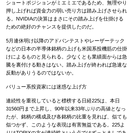
ショートポジションがミエミエであるため、無理やり
押し上げれば資金力の弱い売り方は踏み上げさせられ
る。NVIDIAの決算はまさにその踏み上げを仕掛ける
ための絶好のチャンスを提供したのだ。
5月連休明け以降のアドバンテストやレーザーテック
などの日本の半導体銘柄の上げも米国系投機筋の仕掛
けによるものと見られる。少なくとも業績面からは急
騰を裏付ける動きはない。踏み上げが終われば急速な
反動がありうるのではないか。
バリュー系投資家には迷惑な上げ方
連続性を重視していると標榜する日経225は、本日
31560円まで上昇し、90年以来33年ぶりの高値となっ
たが、銘柄の構成及び各銘柄の比重を見れば、似ても
似つかず、このような表現は有害無益である。225よ
りはTOPIXの方が連続性という点ではずっとましであ