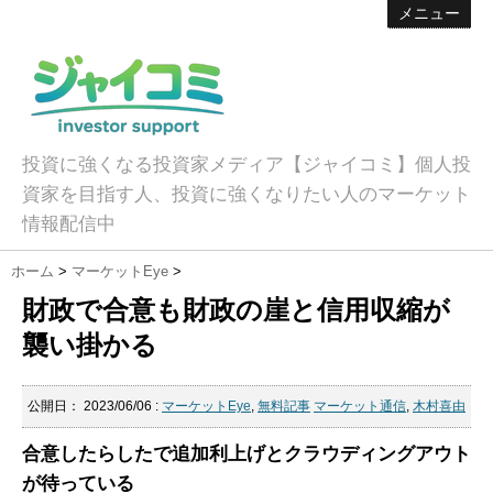
メニュー
投資に強くなる投資家メディア【ジャイコミ】個人投
資家を目指す人、投資に強くなりたい人のマーケット
情報配信中
ホーム
>
マーケットEye
>
財政で合意も財政の崖と信用収縮が
襲い掛かる
公開日：
2023/06/06
:
マーケットEye
,
無料記事
マーケット通信
,
木村喜由
合意したらしたで追加利上げとクラウディングアウト
が待っている