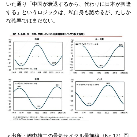
いた通り「中国が衰退するから、代わりに日本が興隆
する」というロジックは、私自身も認めるが、たしか
な確率ではまだない。
＜出所：嶋中雄二の景気サイクル最前線（No.17）岡