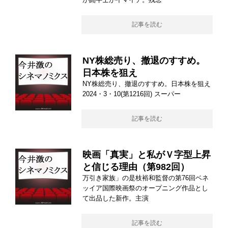
記事を読む
NY株総売り、撤退のすすめ。
日本株を狙え
NY株総売り、撤退のすすめ。日本株を狙え
2024・3・10(第1216回) スーパー
記事を読む
映画「真実」と私がＶ字型上昇
と信じる理由（第982回）
万引き家族」の是枝裕和監督の第76回ベネ
ッイア国際映画祭のオープニング作品とし
て出品した新作。主演
記事を読む