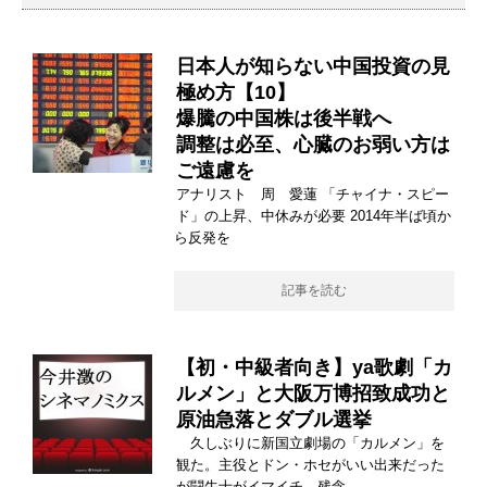
日本人が知らない中国投資の見
極め方【10】
爆騰の中国株は後半戦へ
調整は必至、心臓のお弱い方は
ご遠慮を
アナリスト 周 愛蓮 「チャイナ・スピー
ド」の上昇、中休みが必要 2014年半ば頃か
ら反発を
記事を読む
【初・中級者向き】ya歌劇「カ
ルメン」と大阪万博招致成功と
原油急落とダブル選挙
久しぶりに新国立劇場の「カルメン」を
観た。主役とドン・ホセがいい出来だった
が闘牛士がイマイチ。残念