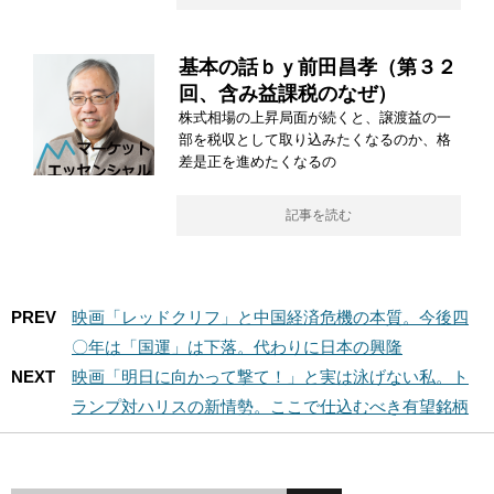
基本の話ｂｙ前田昌孝（第３２
回、含み益課税のなぜ）
株式相場の上昇局面が続くと、譲渡益の一
部を税収として取り込みたくなるのか、格
差是正を進めたくなるの
記事を読む
PREV
映画「レッドクリフ」と中国経済危機の本質。今後四
〇年は「国運」は下落。代わりに日本の興隆
NEXT
映画「明日に向かって撃て！」と実は泳げない私。ト
ランプ対ハリスの新情勢。ここで仕込むべき有望銘柄