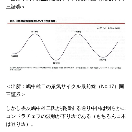
三証券＞
＜出所：嶋中雄二の景気サイクル最前線（No.17）岡
三証券＞
しかし畏友嶋中雄二氏が指摘する通り中国は明らかに
コンドラチェフの波動が下り坂である（もちろん日本
は登り坂）。