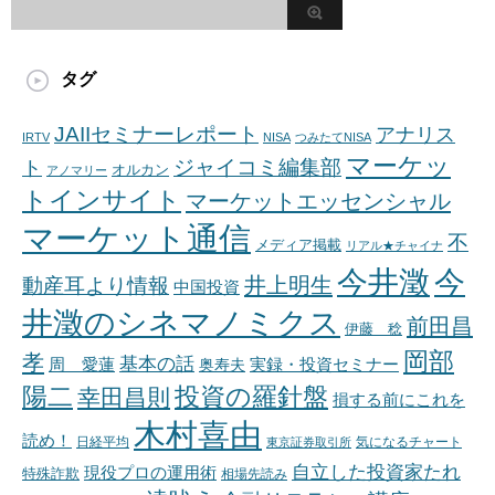
タグ
JAIIセミナーレポート
アナリス
IRTV
NISA
つみたてNISA
マーケッ
ジャイコミ編集部
ト
オルカン
アノマリー
トインサイト
マーケットエッセンシャル
マーケット通信
不
メディア掲載
リアル★チャイナ
今井澂
今
井上明生
動産耳より情報
中国投資
井澂のシネマノミクス
前田昌
伊藤 稔
岡部
孝
基本の話
周 愛蓮
奥寿夫
実録・投資セミナー
陽二
投資の羅針盤
幸田昌則
損する前にこれを
木村喜由
読め！
日経平均
東京証券取引所
気になるチャート
自立した投資家たれ
現役プロの運用術
特殊詐欺
相場先読み