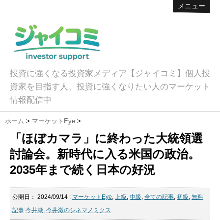
メニュー
投資に強くなる投資家メディア【ジャイコミ】個人投
資家を目指す人、投資に強くなりたい人のマーケット
情報配信中
ホーム
>
マーケットEye
>
「ほぼカマラ」に終わった大統領選
討論会。新時代に入る米国の政治。
2035年まで続く日本の好況
公開日：
2024/09/14
:
マーケットEye
,
上級
,
中級
,
全ての記事
,
初級
,
無料
記事
今井澂
,
今井澂のシネマノミクス