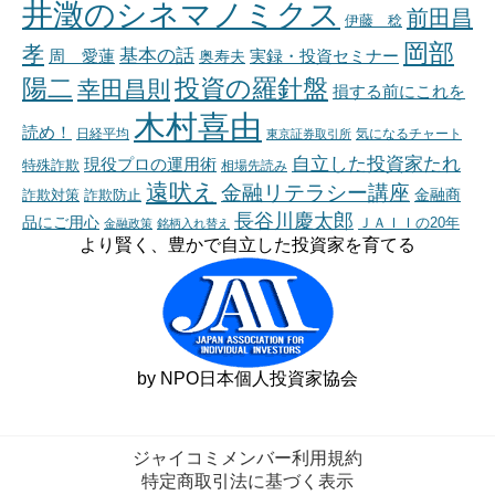
井澂のシネマノミクス
前田昌
伊藤 稔
岡部
孝
基本の話
周 愛蓮
奥寿夫
実録・投資セミナー
陽二
投資の羅針盤
幸田昌則
損する前にこれを
木村喜由
読め！
日経平均
東京証券取引所
気になるチャート
自立した投資家たれ
現役プロの運用術
特殊詐欺
相場先読み
遠吠え
金融リテラシー講座
金融商
詐欺対策
詐欺防止
長谷川慶太郎
品にご用心
ＪＡＩＩの20年
金融政策
銘柄入れ替え
より賢く、豊かで自立した投資家を育てる
by NPO日本個人投資家協会
ジャイコミメンバー利用規約
特定商取引法に基づく表示