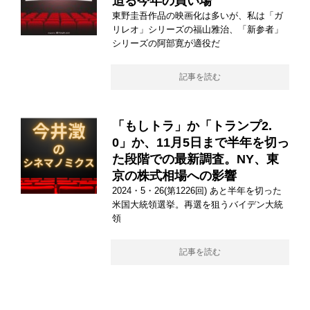
迫る今年の買い場
東野圭吾作品の映画化は多いが、私は「ガ
リレオ」シリーズの福山雅治、「新参者」
シリーズの阿部寛が適役だ
記事を読む
「もしトラ」か「トランプ2.
0」か、11月5日まで半年を切っ
た段階での最新調査。NY、東
京の株式相場への影響
2024・5・26(第1226回) あと半年を切った
米国大統領選挙。再選を狙うバイデン大統
領
記事を読む