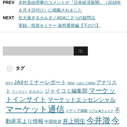
PREV
木村喜由理事のコメントが『日本経済新聞』（2016年
６月４日付け）に掲載されました
NEXT
壮大過ぎるカルダノADAに２つの疑問点
実録・投資セミナー 仮想通貨編【下の㊦】
タグ
JAIIセミナーレポート
アナリス
IRTV
NISA
つみたてNISA
マーケッ
ジャイコミ編集部
ト
オルカン
アノマリー
トインサイト
マーケットエッセンシャル
マーケット通信
不
メディア掲載
リアル★チャイナ
今井澂
今
井上明生
動産耳より情報
中国投資