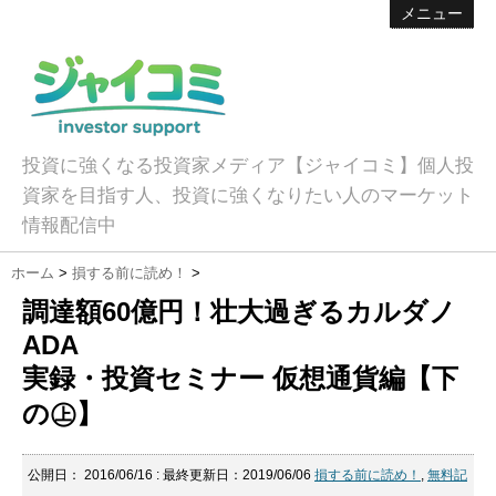
メニュー
投資に強くなる投資家メディア【ジャイコミ】個人投
資家を目指す人、投資に強くなりたい人のマーケット
情報配信中
ホーム
>
損する前に読め！
>
調達額60億円！壮大過ぎるカルダノ
ADA
実録・投資セミナー 仮想通貨編【下
の㊤】
公開日：
2016/06/16
: 最終更新日：2019/06/06
損する前に読め！
,
無料記