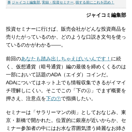
事
ジャイコミ編集部
,
実録・投資セミナー
,
損する前にこれを読め！
ジャイコミ編集部
投資セミナーに行けば、販売会社がどんな投資商品を
売りたがっているのか、どのような口説き文句を使っ
ているのかがわかる――。
前回の
あなたも踏み出しちゃえばいいんです！
に続
く、仮想通貨（暗号通貨）編の最後を締めくくるのは
一部において話題のADA（エイダ）コインだ。
ADAについてはネット上でも情報収集できるがイマイ
チ理解しにくい。そこでこの「下の㊤」でまず概要を
押さえ、注意点を
下の㊦
で指摘したい。
セミナーは「サラリーマンの街」としておなじみ、東
京・新橋で開かれた。位置的に銀座が近いからか、セ
ミナー参加者の中にはお水な雰囲気漂う綺麗なお姉さ