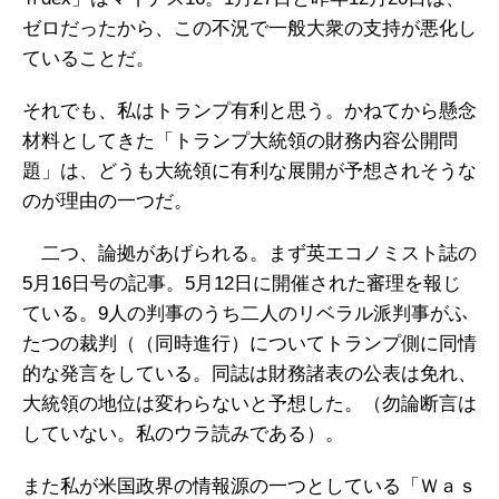
ゼロだったから、この不況で一般大衆の支持が悪化し
ていることだ。
それでも、私はトランプ有利と思う。かねてから懸念
材料としてきた「トランプ大統領の財務内容公開問
題」は、どうも大統領に有利な展開が予想されそうな
のが理由の一つだ。
二つ、論拠があげられる。まず英エコノミスト誌の
5月16日号の記事。5月12日に開催された審理を報じ
ている。9人の判事のうち二人のリベラル派判事がふ
たつの裁判（（同時進行）についてトランプ側に同情
的な発言をしている。同誌は財務諸表の公表は免れ、
大統領の地位は変わらないと予想した。（勿論断言は
していない。私のウラ読みである）。
また私が米国政界の情報源の一つとしている「Ｗａｓ