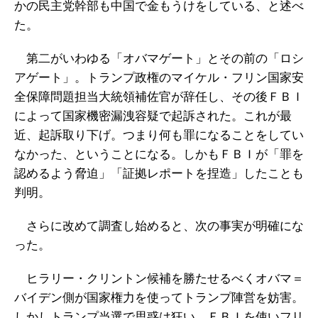
かの民主党幹部も中国で金もうけをしている、と述べ
た。
第二がいわゆる「オバマゲート」とその前の「ロシ
アゲート」。トランプ政権のマイケル・フリン国家安
全保障問題担当大統領補佐官が辞任し、その後ＦＢＩ
によって国家機密漏洩容疑で起訴された。これが最
近、起訴取り下げ。つまり何も罪になることをしてい
なかった、ということになる。しかもＦＢＩが「罪を
認めるよう脅迫」「証拠レポートを捏造」したことも
判明。
さらに改めて調査し始めると、次の事実が明確にな
った。
ヒラリー・クリントン候補を勝たせるべくオバマ＝
バイデン側が国家権力を使ってトランプ陣営を妨害。
しかしトランプ当選で思惑は狂い、ＦＢＩを使いフリ