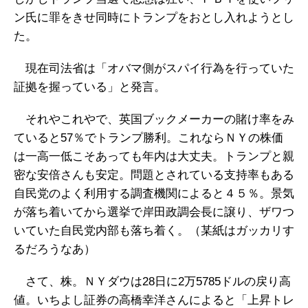
ン氏に罪をきせ同時にトランプをおとし入れようとし
た。
現在司法省は「オバマ側がスパイ行為を行っていた
証拠を握っている」と発言。
それやこれやで、英国ブックメーカーの賭け率をみ
ていると57％でトランプ勝利。これならＮＹの株価
は一高一低こそあっても年内は大丈夫。トランプと親
密な安倍さんも安定。問題とされている支持率もある
自民党のよく利用する調査機関によると４５％。景気
が落ち着いてから選挙で岸田政調会長に譲り、ザワつ
いていた自民党内部も落ち着く。（某紙はガッカリす
るだろうなあ）
さて、株。ＮＹダウは28日に2万5785ドルの戻り高
値。いちよし証券の高橋幸洋さんによると「上昇トレ