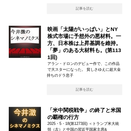
記事を読む
映画「太陽がいっぱい」とNY
株式市場に予想外の悪材料。一
方、日本株は上昇基調を維持。
「夢」のある大材料も。(第113
1回)
アラン・ドロンのデビュー作で、この作品
で大スターになった。 貧しさゆえに超大金
持ちのドラ息子
記事を読む
「米中関税戦争」の終了と米国
の覇権の行方
2025・5・18(第1273回) ＜トランプ米大統
領（左）と中国の習近平国家主席&