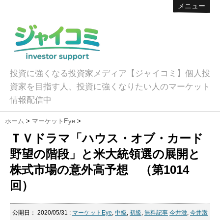
メニュー
投資に強くなる投資家メディア【ジャイコミ】個人投
資家を目指す人、投資に強くなりたい人のマーケット
情報配信中
ホーム
>
マーケットEye
>
ＴＶドラマ「ハウス・オブ・カード
野望の階段」と米大統領選の展開と
株式市場の意外高予想 （第1014
回）
公開日：
2020/05/31
:
マーケットEye
,
中級
,
初級
,
無料記事
今井澂
,
今井澂