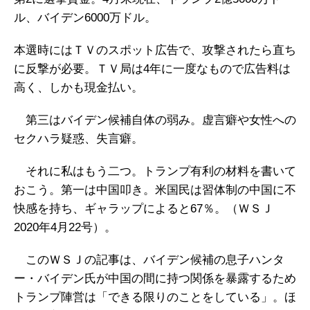
ル、バイデン6000万ドル。
本選時にはＴＶのスポット広告で、攻撃されたら直ち
に反撃が必要。ＴＶ局は4年に一度なもので広告料は
高く、しかも現金払い。
第三はバイデン候補自体の弱み。虚言癖や女性への
セクハラ疑惑、失言癖。
それに私はもう二つ。トランプ有利の材料を書いて
おこう。第一は中国叩き。米国民は習体制の中国に不
快感を持ち、ギャラップによると67％。（ＷＳＪ
2020年4月22号）。
このＷＳＪの記事は、バイデン候補の息子ハンタ
ー・バイデン氏が中国の間に持つ関係を暴露するため
トランプ陣営は「できる限りのことをしている」。ほ