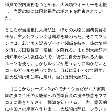
議員で院内総務をつとめる。大統領ウオーカーを応援
し、当選の暁には国務長官のポストを約束されてい
た。
ところが当選後に大統領は、ほかの人物に国務長官を
任命。主人公フランクは屈辱を味わった。そこでフラ
ンクは、若い美人記者ゾーイと関係を持ち、偽の情報
を流して国務長官（候補）を陥れる。また副大統領が
州知事からの就任なので、後任に自分が操れる人物、
ルッソを使う。しかしルッソが思うように動かないと
コールガールを使って陥れ、自殺に見せかけて殺す。
副大統領は州知事に戻り、自分は副大統領に。
（ここからシーズン2なのでナイショだが）大実業
家のタスク氏の大統領への選挙資金の洗浄疑惑をマス
コミに書きたてさせ、弾劾を匂わせる。一方、意図的
に中国との摩擦を作り出し、大統領は辞任。フランク