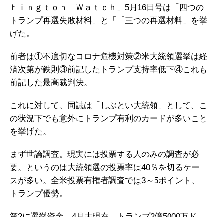
ｈｉｎｇｔｏｎ Ｗａｔｃｈ」5月16日号は「四つの
トランプ再選失敗材料」と「「三つの再選材料」を挙
げた。
前者は①不適切なコロナ危機対策②米大統領選挙は経
済次第が鉄則③前記したトランプ支持率低下④これも
前記した最高裁判決。
これに対して、同誌は「しぶとい大統領」として、こ
の状況下でも意外にトランプ有利のカードが多いこと
を挙げた。
まず世論調査。現実には投票する人のみの調査が必
要。というのは大統領選の投票率は40％を切るケー
スが多い。全米投票有権者調査では3～5ポイント、
トランプ優勢。
第2に選挙資金。4月末現在、トランプ2億5000万ド