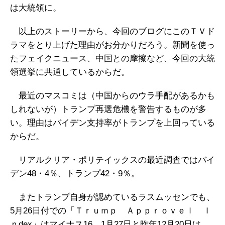
は大統領に。
以上のストーリーから、今回のブログにこのＴＶド
ラマをとり上げた理由がお分かりだろう。新聞を使っ
たフェイクニュース、中国との摩擦など、今回の大統
領選挙に共通しているからだ。
最近のマスコミは（中国からのウラ手配があるかも
しれないが）トランプ再選危機を警告するものが多
い。理由はバイデン支持率がトランプを上回っている
からだ。
リアルクリア・ポリテイックスの最近調査ではバイ
デン48・4％、トランプ42・9％。
またトランプ自身が認めているラスムッセンでも、
5月26日付での「Ｔｒｕｍｐ Ａｐｐｒｏｖｅｌ Ｉ
ｎdex」はマイナス16。1月27日と昨年12月20日は、