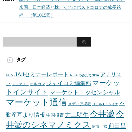
米国、日本経済と株、それにポストコロナの成長銘
柄 （第1015回）
タグ
JAIIセミナーレポート
アナリス
IRTV
NISA
つみたてNISA
マーケッ
ジャイコミ編集部
ト
オルカン
アノマリー
トインサイト
マーケットエッセンシャル
マーケット通信
不
メディア掲載
リアル★チャイナ
今井澂
今
井上明生
動産耳より情報
中国投資
井澂のシネマノミクス
前田昌
伊藤 稔