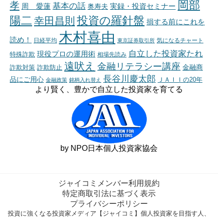
岡部
孝
基本の話
周 愛蓮
奥寿夫
実録・投資セミナー
陽二
投資の羅針盤
幸田昌則
損する前にこれを
木村喜由
読め！
日経平均
東京証券取引所
気になるチャート
自立した投資家たれ
現役プロの運用術
特殊詐欺
相場先読み
遠吠え
金融リテラシー講座
金融商
詐欺対策
詐欺防止
長谷川慶太郎
品にご用心
ＪＡＩＩの20年
金融政策
銘柄入れ替え
より賢く、豊かで自立した投資家を育てる
by NPO日本個人投資家協会
ジャイコミメンバー利用規約
特定商取引法に基づく表示
プライバシーポリシー
投資に強くなる投資家メディア【ジャイコミ】個人投資家を目指す人、