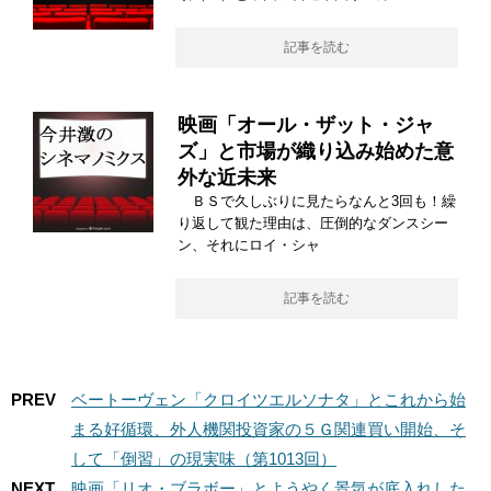
記事を読む
映画「オール・ザット・ジャ
ズ」と市場が織り込み始めた意
外な近未来
ＢＳで久しぶりに見たらなんと3回も！繰
り返して観た理由は、圧倒的なダンスシー
ン、それにロイ・シャ
記事を読む
PREV
ベートーヴェン「クロイツエルソナタ」とこれから始
まる好循環、外人機関投資家の５Ｇ関連買い開始、そ
して「倒習」の現実味（第1013回）
NEXT
映画「リオ・ブラボー」とようやく景気が底入れした