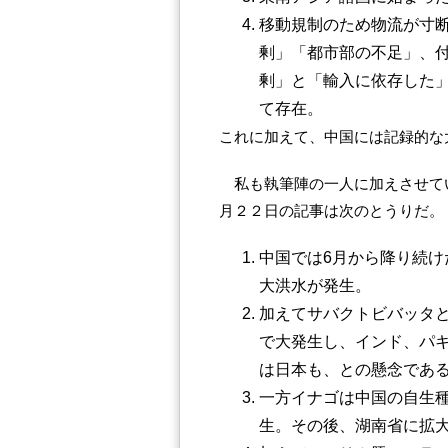
移動規制のため物流が寸
剰」「都市部の不足」、
剰」と「輸入に依存した
て存在。
これに加えて、中国には記録的な
私も執筆陣の一人に加えさせて
月２２日の記事は次のとうりだ。
中国では6月から降り続け
大洪水が発生。
加えてサバクトビバッタ
で大発生し、インド、パ
は日本も、との懸念であ
一方イナゴは中国の自生
生。その後、湖南省に拡