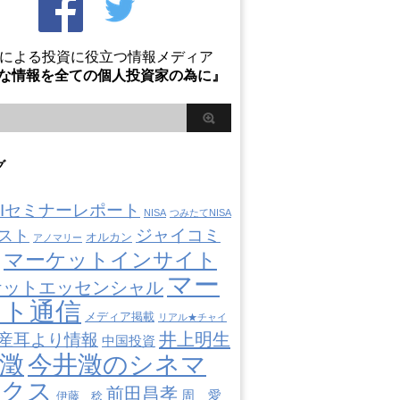
Oによる投資に役立つ情報メディア
な情報を全ての個人投資家の為に』
グ
AIIセミナーレポート
NISA
つみたてNISA
ジャイコミ
スト
オルカン
アノマリー
マーケットインサイト
マー
ケットエッセンシャル
ット通信
メディア掲載
リアル★チャイ
井上明生
産耳より情報
中国投資
澂
今井澂のシネマ
ミクス
前田昌孝
周 愛
伊藤 稔