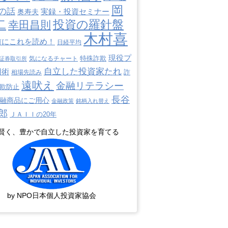
岡
の話
奥寿夫
実録・投資セミナー
二
投資の羅針盤
幸田昌則
木村喜
前にこれを読め！
日経平均
現役プ
特殊詐欺
証券取引所
気になるチャート
自立した投資家たれ
用術
詐
相場先読み
遠吠え
金融リテラシー
欺防止
長谷
融商品にご用心
金融政策
銘柄入れ替え
郎
ＪＡＩＩの20年
賢く、豊かで自立した投資家を育てる
by NPO日本個人投資家協会