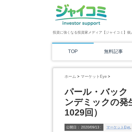
投資に強くなる投資家メディア【ジャイコミ】個
TOP
無料記事
ホーム
>
マーケットEye
>
パール・バック
ンデミックの発
1029回）
公開日：
2020/09/13
:
マーケットEye
,