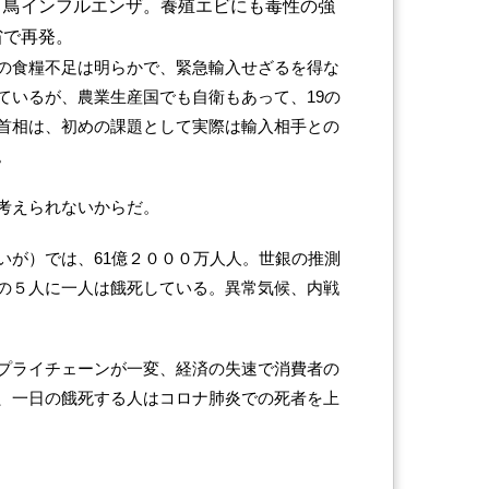
、鳥インフルエンザ。養殖エビにも毒性の強
省で再発。
の食糧不足は明らかで、緊急輸入せざるを得な
ているが、農業生産国でも自衛もあって、19の
首相は、初めの課題として実際は輸入相手との
。
考えられないからだ。
いが）では、61億２０００万人人。世銀の推測
の５人に一人は餓死している。異常気候、内戦
プライチェーンが一変、経済の失速で消費者の
、一日の餓死する人はコロナ肺炎での死者を上