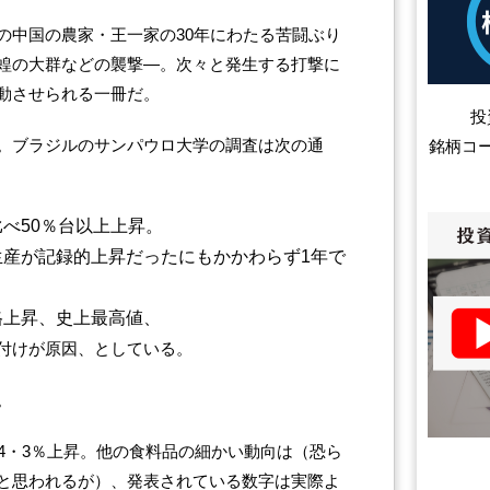
の中国の農家・王一家の30年にわたる苦闘ぶり
蝗の大群などの襲撃―。次々と発生する打撃に
動させられる一冊だ。
投
。ブラジルのサンパウロ大学の調査は次の通
銘柄コ
べ50％台以上上昇。
生産が記録的上昇だったにもかかわらず1年で
格上昇、史上最高値、
付けが原因、としている。
。
4・3％上昇。他の食料品の細かい動向は（恐ら
と思われるが）、発表されている数字は実際よ