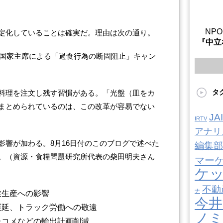
NP
定化していることは確実だ。理由は次の通り。
『中立
習国家主席による「過食行為の断固阻止」キャン
タ
料理を注文し残す習慣がある。「光盤（皿をカ
まとめられているのは、この改革が容易でない
J
IRTV
アナリ
影響が加わる。8月16日付のこのブログで述べた
編集部
。（資源・食糧問題研究所代表の柴田明夫さん
マー
ケ
不動
ナ
業生産への影響
今井
遅延、トラック労働への敬遠
ノ
たコメなどの輸出計画削減