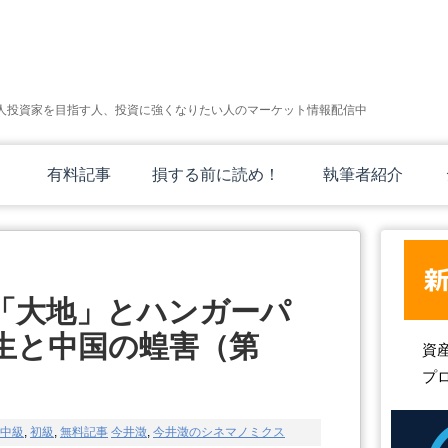
人投資家を目指す人、投資に強くなりたい人のマーケット情報配信中
有料記事
損する前に読め！
執筆者紹介
「大地」とハンガーパ
生と中国の蝗害（第
資
プ
中級
,
初級
,
無料記事
今井澂
,
今井澂のシネマノミクス