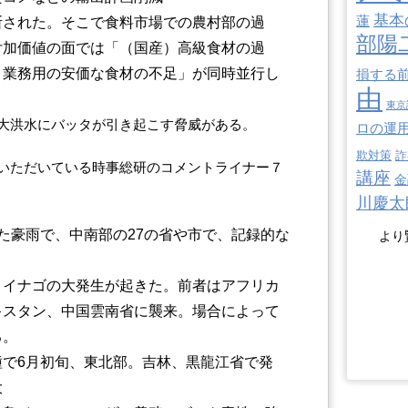
基本
蓮
断された。そこで食料市場での農村部の過
部陽
付加価値の面では「（国産）高級食材の過
」業務用の安価な食材の不足」が同時並行し
損する
由
東京
大洪水にバッタが引き起こす脅威がある。
ロの運
欺対策
詐
いただいている時事総研のコメントライナー７
講座
金
川慶太
た豪雨で、中南部の27の省や市で、記録的な
より
とイナゴの大発生が起きた。前者はアフリカ
キスタン、中国雲南省に襲来。場合によって
る。
種で6月初旬、東北部。吉林、黒龍江省で発
大