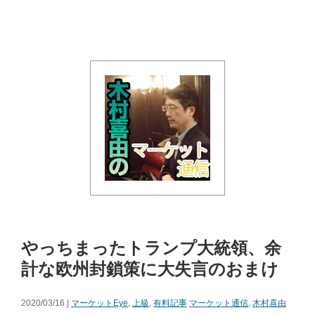
やっちまったトランプ大統領、余
計な欧州封鎖策に大失言のおまけ
2020/03/16 |
マーケットEye
,
上級
,
有料記事
マーケット通信
,
木村喜由