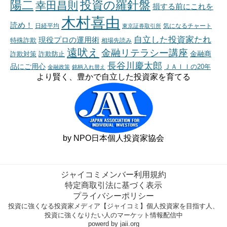
陽二
投資の羅針盤
幸田昌則
損する前にこれを
木村喜由
読め！
日経平均
東京証券取引所
気になるチャート
自立した投資家たれ
現役プロの運用術
特殊詐欺
相場先読み
遠吠え
金融リテラシー講座
金融商
詐欺対策
詐欺防止
長谷川慶太郎
品にご用心
ＪＡＩＩの20年
金融政策
銘柄入れ替え
より賢く、豊かで自立した投資家を育てる
by NPO日本個人投資家協会
ジャイコミメンバー利用規約
特定商取引法に基づく表示
プライバシーポリシー
投資に強くなる投資家メディア【ジャイコミ】個人投資家を目指す人、
投資に強くなりたい人のマーケット情報配信中
powerd by jaii.org