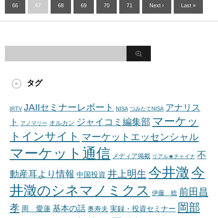
66
67
68
69
70
71
Next ›
Last »
タグ
JAIIセミナーレポート
アナリス
IRTV
NISA
つみたてNISA
マーケッ
ジャイコミ編集部
ト
オルカン
アノマリー
トインサイト
マーケットエッセンシャル
マーケット通信
不
メディア掲載
リアル★チャイナ
今井澂
今
井上明生
動産耳より情報
中国投資
井澂のシネマノミクス
前田昌
伊藤 稔
岡部
孝
基本の話
周 愛蓮
奥寿夫
実録・投資セミナー