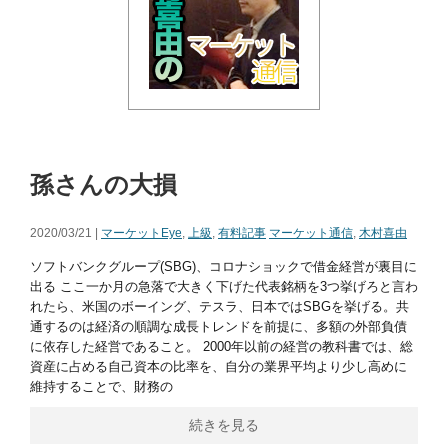
孫さんの大損
2020/03/21 |
マーケットEye
,
上級
,
有料記事
マーケット通信
,
木村喜由
ソフトバンクグループ(SBG)、コロナショックで借金経営が裏目に
出る ここ一か月の急落で大きく下げた代表銘柄を3つ挙げろと言わ
れたら、米国のボーイング、テスラ、日本ではSBGを挙げる。共
通するのは経済の順調な成長トレンドを前提に、多額の外部負債
に依存した経営であること。 2000年以前の経営の教科書では、総
資産に占める自己資本の比率を、自分の業界平均より少し高めに
維持することで、財務の
続きを見る