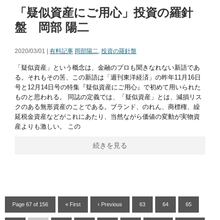
「疑似資産にご用心」投資の羅針
盤 岡部 陽二
2020/03/01 |
有料記事
岡部陽二
,
投資の羅針盤
「疑似資産」という概念は、金融のプロも聞きなれない新語であ
る。それもその筈、この新語は「週刊東洋経済」の昨年11月16日
号と12月14日号の特集『疑似資産にご用心』で初めて用いられた
ものと思われる。 同誌の定義では、「疑似資産」とは、減損リス
クのある無形資産のことである。ブランド、のれん、商標権、繰
延税金資産などがこれにあたり、当然ながら価値の変動が実物資
産よりも激しい。 この
続きを見る
Page 67 of 156
« First
‹ Previous
63
64
65