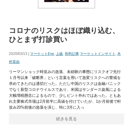
コロナのリスクはほぼ織り込む、
ひとまず打診買い
2020/03/13 |
マーケットEye
,
上級
,
有料記事
マーケットインサイト
,
木
村喜由
リーマンショック時並みの急落、未経験の事態にリスクオフ先行
１月号以来「破断界」という言葉を用いて急変リスクへの警戒を
求めてきたのは適切だった。ただし中国のリスクは金融パニック
でなく新型コロナウイルスであり、米国はサンダース旋風による
大幅増税懸念によるもので、少しピント外れではあった。ともあ
れ主要株式市場は2月前半に高値を付けていたが、1か月前後で軒
並み20%前後の急落を演じ、特に3月に入っ
続きを見る