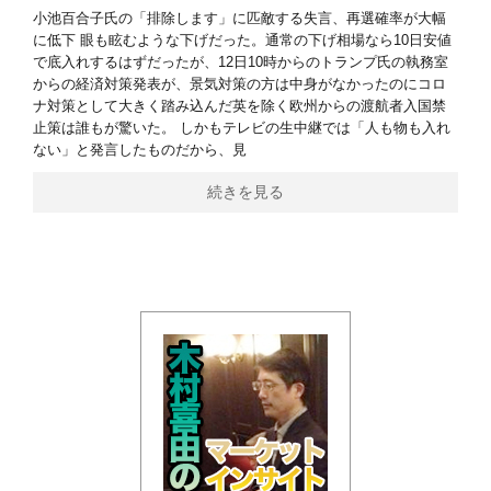
小池百合子氏の「排除します」に匹敵する失言、再選確率が大幅
に低下 眼も眩むような下げだった。通常の下げ相場なら10日安値
で底入れするはずだったが、12日10時からのトランプ氏の執務室
からの経済対策発表が、景気対策の方は中身がなかったのにコロ
ナ対策として大きく踏み込んだ英を除く欧州からの渡航者入国禁
止策は誰もが驚いた。 しかもテレビの生中継では「人も物も入れ
ない」と発言したものだから、見
続きを見る