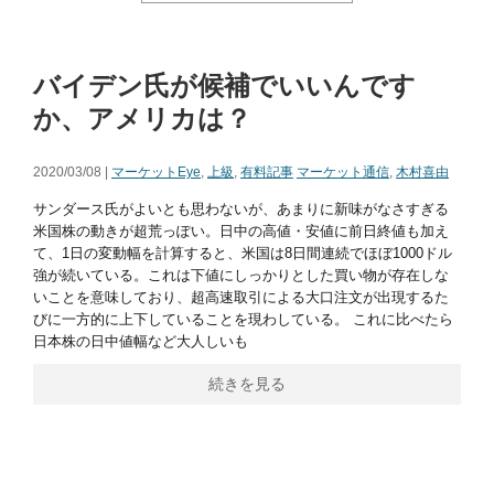
バイデン氏が候補でいいんです
か、アメリカは？
2020/03/08 |
マーケットEye
,
上級
,
有料記事
マーケット通信
,
木村喜由
サンダース氏がよいとも思わないが、あまりに新味がなさすぎる
米国株の動きが超荒っぽい。日中の高値・安値に前日終値も加え
て、1日の変動幅を計算すると、米国は8日間連続でほぼ1000ドル
強が続いている。これは下値にしっかりとした買い物が存在しな
いことを意味しており、超高速取引による大口注文が出現するた
びに一方的に上下していることを現わしている。 これに比べたら
日本株の日中値幅など大人しいも
続きを見る