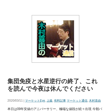
集団免疫と水星逆行の終了、これ
を読んで今夜は休んでください
2020/03/11 |
マーケットEye
,
上級
,
有料記事
マーケット通信
,
木村喜由
本日は09年安値のアニバーサリー、極端な値段が続々出現 今朝パ