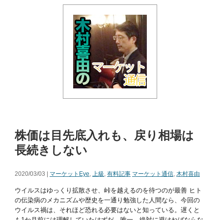
株価は目先底入れも、戻り相場は
長続きしない
2020/03/03 |
マーケットEye
,
上級
,
有料記事
マーケット通信
,
木村喜由
ウイルスはゆっくり拡散させ、峠を越えるのを待つのが最善 ヒト
の伝染病のメカニズムや歴史を一通り勉強した人間なら、今回の
ウイルス禍は、それほど恐れる必要はないと知っている。遅くと
も1か月前には理解していたはずだ。唯一、絶対に避けねばならな