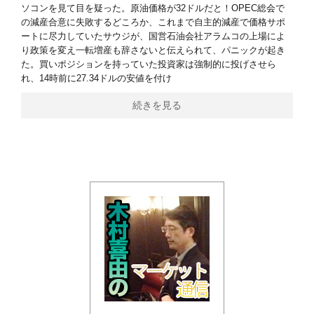
ソコンを見て目を疑った。原油価格が32ドルだと！OPEC総会で
の減産合意に失敗するどころか、これまで自主的減産で価格サポ
ートに尽力していたサウジが、国営石油会社アラムコの上場によ
り政策を変え一転増産も辞さないと伝えられて、パニックが起き
た。買いポジションを持っていた投資家は強制的に投げさせら
れ、14時前に27.34ドルの安値を付け
続きを見る