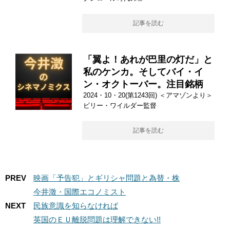
記事を読む
「翼よ！あれが巴里の灯だ」と
私のケンカ。そしてバイ・イ
ン・オクトーバー。注目銘柄
2024・10・20(第1243回) ＜アマゾンより＞
ビリー・ワイルダー監督
記事を読む
PREV
映画「予告犯」とギリシャ問題と為替・株
今井澂・国際エコノミスト
NEXT
民族意識を知らなければ
英国のＥＵ離脱問題は理解できない!!