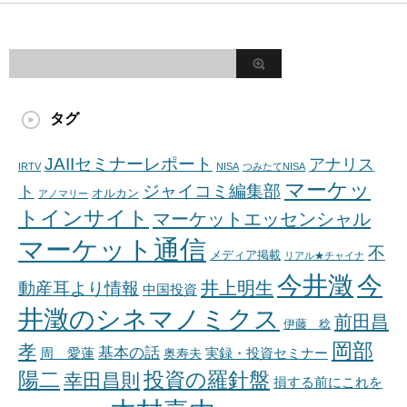
タグ
JAIIセミナーレポート
アナリス
IRTV
NISA
つみたてNISA
マーケッ
ジャイコミ編集部
ト
オルカン
アノマリー
トインサイト
マーケットエッセンシャル
マーケット通信
不
メディア掲載
リアル★チャイナ
今井澂
今
井上明生
動産耳より情報
中国投資
井澂のシネマノミクス
前田昌
伊藤 稔
岡部
孝
基本の話
周 愛蓮
奥寿夫
実録・投資セミナー
陽二
投資の羅針盤
幸田昌則
損する前にこれを