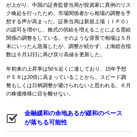
が上がり、中国の証券監督当局が投資家に異例のリス
ク喚起を行ったため、市場関係者から相場の調整を予
想する声が高まった。証券当局は新規上場（ＩＰＯ）
の認可を増やし、株式の供給を増えることによる需給
関係の調整をしている。そのような背景で相場は５月
末にいったん急落したが、調整が続かず、上海総合指
数は６月12日に再び戻り高値を更新した。
年初来の上昇率は50％近くに達しており、15年予想
ＰＥＲは20倍に高まっていることから、スピード調
整もしくは日柄調整が避けられないと思われる。６月
の株価推移に目を離せない。
金融緩和の余地あるが緩和のペース
が落ちる可能性