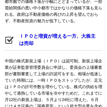
都市圏での価格下落が小幅にとどまっているが、一部
需給関係の悪い中小都市ではかなりの価格下落も見ら
れる。政府は不動産価格の再びの上昇を望んでおら
ず、不動産投資の魅力が低下している。
ＩＰＯと増資が増える一方、大株主
は売却
中国の株式新規上場（ＩＰＯ）は認可制。新規上場企
業が証券監督管理委員会に申請し、委員会の上場審査
部が書類審査して上場の許認可をする。相場が低迷し
ていた時期には、一時ＩＰＯをストップしたが、足元
はＩＰＯの許可件数を増やしている。株式の供給を増
やして過熱している市場を冷やすためだ。これまでに
月12社の新規上場は、５月より24社に増えた。６月
には４大証券の「国泰君安」という超大型企業を含め