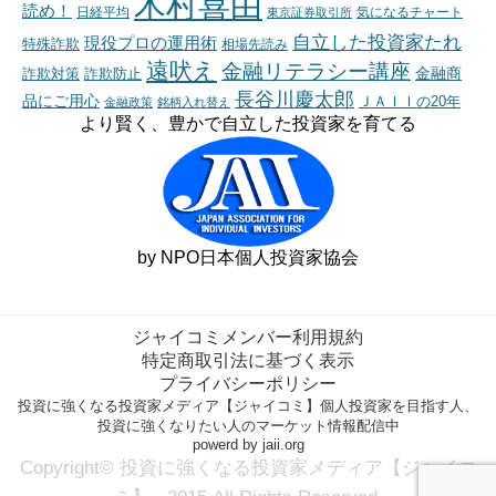
木村喜由
読め！
日経平均
東京証券取引所
気になるチャート
自立した投資家たれ
現役プロの運用術
特殊詐欺
相場先読み
遠吠え
金融リテラシー講座
金融商
詐欺対策
詐欺防止
長谷川慶太郎
品にご用心
ＪＡＩＩの20年
金融政策
銘柄入れ替え
より賢く、豊かで自立した投資家を育てる
by NPO日本個人投資家協会
ジャイコミメンバー利用規約
特定商取引法に基づく表示
プライバシーポリシー
投資に強くなる投資家メディア【ジャイコミ】個人投資家を目指す人、
投資に強くなりたい人のマーケット情報配信中
powerd by jaii.org
Copyright© 投資に強くなる投資家メディア【ジャイコ