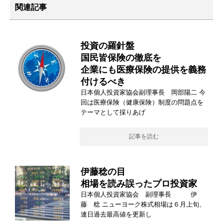
関連記事
投資の羅針盤
国民皆保険の徹底を
企業にも医療保険の提供を義務
付けるべき
日本個人投資家協会副理事長 岡部陽二 今
回は医療保険（健康保険）制度の問題点を
テーマとして採りあげ
記事を読む
伊藤稔の目
相場を読み誤ったプロ投資家
日本個人投資家協会 副理事長 伊
藤 稔 ニューヨーク株式相場は６月上旬、
連日過去最高値を更新し