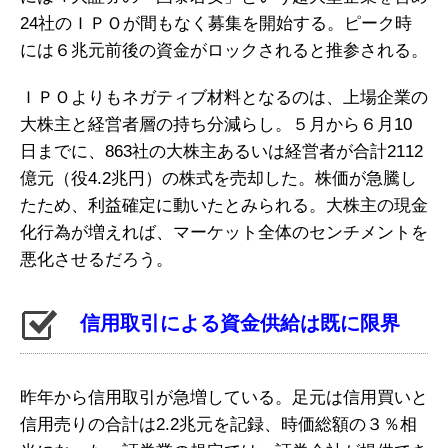
24社のＩＰＯが間もなく募集を開始する。ピーク時
には６兆元前後の資金がロックされると推参される。
ＩＰＯよりもネガティブ材料となるのは、上場企業の
大株主と経営者層の持ち分減らし。５月から６月10
日までに、863社の大株主あるいは経営者が合計2112
億元（役4.2兆円）の株式を売却した。株価が急騰し
たため、利益確定に動いたとみられる。大株主の現金
化行為が増えれば、マーケット全体のセンチメントを
悪化させるだろう。
信用取引による資金供給は既に限界
昨年から信用取引が急増している。足元は信用買いと
信用売りの合計は2.2兆元を記録、時価総額の３％相