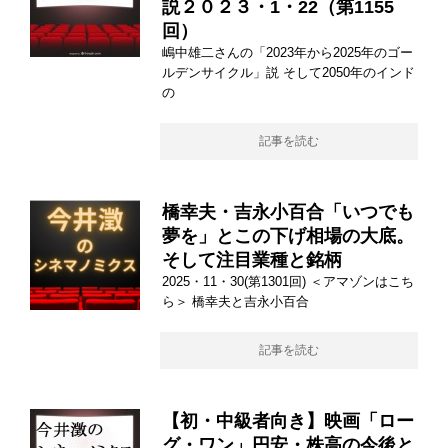
説２０２３・1・22（第1155
回）
嶋中雄二さんの「2023年から2025年のゴー
ルデンサイクル」説 そして2050年のインド
の
記事を読む
橋幸夫・吉永小百合「いつでも
夢を」とこの下げ相場の大底。
そして注目業種と銘柄
2025・11・30(第1301回) ＜アマゾンはこち
ら＞ 橋幸夫と吉永小百合
記事を読む
【初・中級者向き】映画「ロー
グ・ワン」円安・株高の今後と