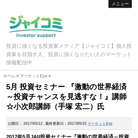
メニュー
投資に強くなる投資家メディア【ジャイコミ】個人投
資家を目指す人、投資に強くなりたい人のマーケット
情報配信中
ホーム
>
マーケットEye
>
5月 投資セミナー 『激動の世界経済
～投資チャンスを見逃すな！』講師
☆小次郎講師（手塚 宏二）氏
公開日：
2017/05/12
: 最終更新日：2017/05/15
マーケットEye
2017年5
月JAII投資セミナー『激動の世界経済～投資