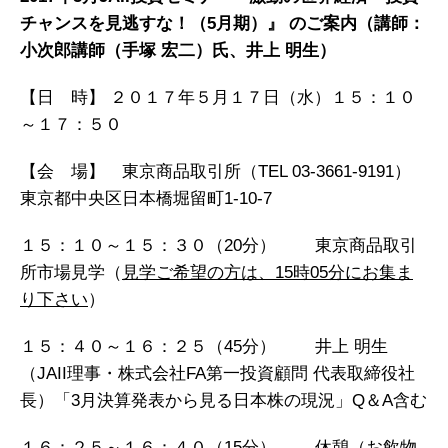
チャンスを見逃すな！（5月期）』 のご案内（講師：
小次郎講師（手塚 宏二）氏、井上 明生）
【日 時】 ２０１７年５月１７日（水）１５：１０
～１７：５０
【会 場】 東京商品取引所（TEL 03-3661-9191）
東京都中央区日本橋堀留町1-10-7
１５：１０～１５：３０（20分） 東京商品取引
所市場見学（
見学ご希望の方は、15時05分にお集ま
り下さい
）
１５：４０～１６：２５（45分） 井上 明生
（JAII理事・株式会社FA第一投資顧問 代表取締役社
長）「3月決算発表から見る日本株の現況」Q＆A含む
１６：２５～１６：４０（15分） 休憩（お飲物