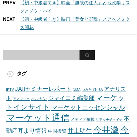
PREV
【初・中級者向き】映画「無限の住人」と地政学リス
クとメタ・ハイ
NEXT
【初・中級者向き】映画「美女と野獣」とアベノミク
ス開花
タグ
JAIIセミナーレポート
アナリス
IRTV
NISA
つみたてNISA
マーケッ
ジャイコミ編集部
ト
オルカン
アノマリー
トインサイト
マーケットエッセンシャル
マーケット通信
不
メディア掲載
リアル★チャイナ
今井澂
今
井上明生
動産耳より情報
中国投資