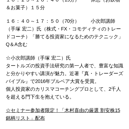
＆お菓子）１５分
１６：４０～１７：５０（70分） 小次郎講師
（手塚 宏二）氏（株式・FX・コモディティのトレー
ドコーチ）「勝てる投資家になるためのテクニック」
Q＆A含む
☆小次郎講師（手塚 宏二）氏
タートルズの投資手法研究の第一人者で、
豊富な知識
と分かりやすい講演が魅力。近著『真・トレーダーズ
バイブル』
で2016年ブルベア大賞を受賞。
個人投資家のカリスマコーチングプロとして、
2千人
を超える門下生を抱えている。
☆セミナー参加者限定！「木村喜由の厳選 割安株15
銘柄リスト」配布