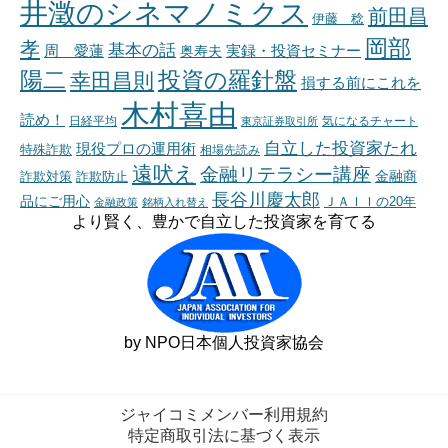
井澂のシネマノミクス
前田昌
伊藤 稔
岡部
孝
基本の話
周 愛蓮
奥寿夫
実録・投資セミナー
陽二
投資の羅針盤
幸田昌則
損する前にこれを
木村喜由
読め！
日経平均
東京証券取引所
気になるチャート
自立した投資家たれ
現役プロの運用術
特殊詐欺
相場先読み
遠吠え
金融リテラシー講座
金融商
詐欺対策
詐欺防止
長谷川慶太郎
品にご用心
ＪＡＩＩの20年
金融政策
銘柄入れ替え
より賢く、豊かで自立した投資家を育てる
by NPO日本個人投資家協会
ジャイコミメンバー利用規約
特定商取引法に基づく表示