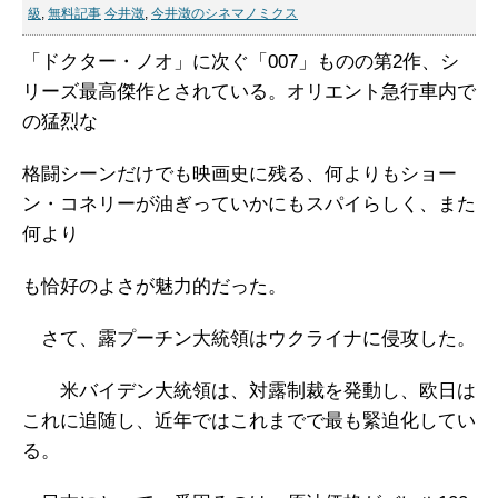
級
,
無料記事
今井澂
,
今井澂のシネマノミクス
「ドクター・ノオ」に次ぐ「007」ものの第2作、シ
リーズ最高傑作とされている。オリエント急行車内で
の猛烈な
格闘シーンだけでも映画史に残る、何よりもショー
ン・コネリーが油ぎっていかにもスパイらしく、また
何より
も恰好のよさが魅力的だった。
さて、露プーチン大統領はウクライナに侵攻した。
米バイデン大統領は、対露制裁を発動し、欧日は
これに追随し、近年ではこれまでで最も緊迫化してい
る。