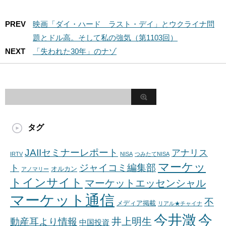
PREV
映画「ダイ・ハード ラスト・デイ」とウクライナ問
題とドル高。そして私の強気（第1103回）
NEXT
「失われた30年」のナゾ
タグ
JAIIセミナーレポート
アナリス
IRTV
NISA
つみたてNISA
マーケッ
ジャイコミ編集部
ト
オルカン
アノマリー
トインサイト
マーケットエッセンシャル
マーケット通信
不
メディア掲載
リアル★チャイナ
今井澂
今
井上明生
動産耳より情報
中国投資