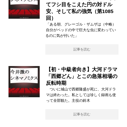
てフシ目をこえた円の対ドル
安、そして私の強気（第1085
回）
「ある朝、グレーゴル・ザムザは（中略）
自分がベッドの中で巨大な虫に変わってい
るのに気が付いた」
記事を読む
【初・中級者向き】大河ドラマ
「西郷どん」とこの急落相場の
反転時期
ついに城山で西郷隆盛が死に、大河ドラ
マは終わった。私としては珍しく録画も使
って全部観た。主役の鈴木
記事を読む