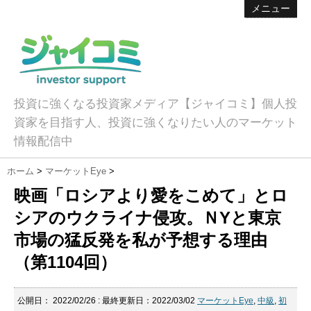
メニュー
投資に強くなる投資家メディア【ジャイコミ】個人投
資家を目指す人、投資に強くなりたい人のマーケット
情報配信中
ホーム
>
マーケットEye
>
映画「ロシアより愛をこめて」とロ
シアのウクライナ侵攻。ＮYと東京
市場の猛反発を私が予想する理由
（第1104回）
公開日：
2022/02/26
: 最終更新日：2022/03/02
マーケットEye
,
中級
,
初