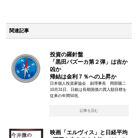
関連記事
投資の羅針盤
「黒田バズーカ第２弾」は吉か
凶か
帰結は金利７％への上昇か
日本個人投資家協会 副理事長 岡部陽二
10月31日、日銀は長期国債の買入額目標を
従来の年間50兆
記事を読む
映画「エルヴィス」と日経平均