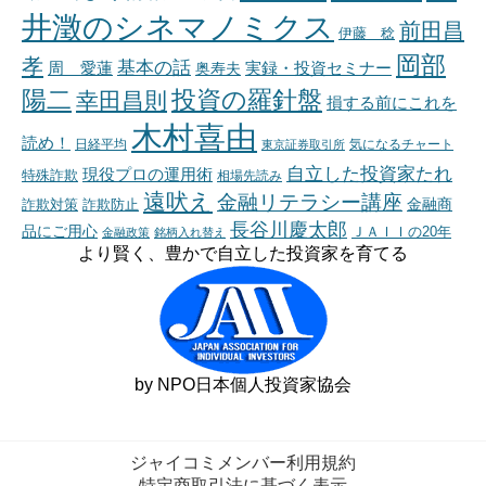
井澂のシネマノミクス
前田昌
伊藤 稔
岡部
孝
基本の話
周 愛蓮
奥寿夫
実録・投資セミナー
陽二
投資の羅針盤
幸田昌則
損する前にこれを
木村喜由
読め！
日経平均
東京証券取引所
気になるチャート
自立した投資家たれ
現役プロの運用術
特殊詐欺
相場先読み
遠吠え
金融リテラシー講座
金融商
詐欺対策
詐欺防止
長谷川慶太郎
品にご用心
ＪＡＩＩの20年
金融政策
銘柄入れ替え
より賢く、豊かで自立した投資家を育てる
by NPO日本個人投資家協会
ジャイコミメンバー利用規約
特定商取引法に基づく表示