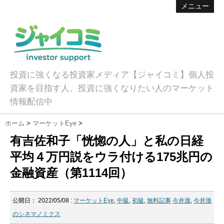
メニュー
投資に強くなる投資家メディア【ジャイコミ】個人投
資家を目指す人、投資に強くなりたい人のマーケット
情報配信中
ホーム
>
マーケットEye
>
有吉佐和子「恍惚の人」と私の日経
平均４万円説をウラ付ける175兆円の
金融資産（第1114回）
公開日：
2022/05/08
:
マーケットEye
,
中級
,
初級
,
無料記事
今井澂
,
今井澂
のシネマノミクス