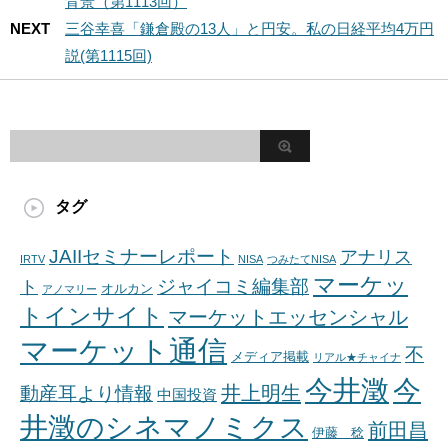
背景（第1113回）
NEXT
三谷幸喜「鎌倉殿の13人」と円安。私の日経平均4万円
説(第1115回)
タグ
JAIIセミナーレポート
アナリス
IRTV
NISA
つみたてNISA
マーケッ
ジャイコミ編集部
ト
オルカン
アノマリー
トインサイト
マーケットエッセンシャル
マーケット通信
不
メディア掲載
リアル★チャイナ
今井澂
今
井上明生
動産耳より情報
中国投資
井澂のシネマノミクス
前田昌
伊藤 稔