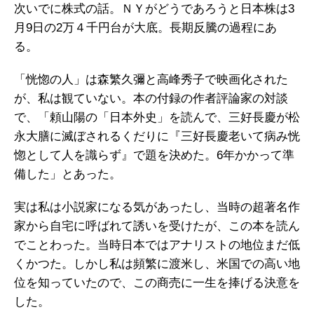
次いでに株式の話。ＮＹがどうであろうと日本株は3
月9日の2万４千円台が大底。長期反騰の過程にあ
る。
「恍惚の人」は森繁久彌と高峰秀子で映画化された
が、私は観ていない。本の付録の作者評論家の対談
で、「頼山陽の「日本外史」を読んで、三好長慶が松
永大膳に滅ぼされるくだりに『三好長慶老いて病み恍
惚として人を識らず』で題を決めた。6年かかって準
備した」とあった。
実は私は小説家になる気があったし、当時の超著名作
家から自宅に呼ばれて誘いを受けたが、この本を読ん
でことわった。当時日本ではアナリストの地位まだ低
くかつた。しかし私は頻繁に渡米し、米国での高い地
位を知っていたので、この商売に一生を捧げる決意を
した。