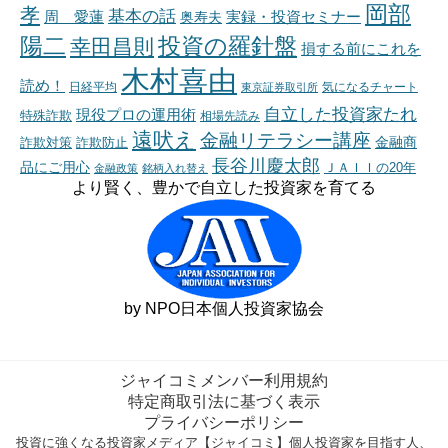
岡部
孝
基本の話
周 愛蓮
奥寿夫
実録・投資セミナー
陽二
投資の羅針盤
幸田昌則
損する前にこれを
木村喜由
読め！
日経平均
東京証券取引所
気になるチャート
自立した投資家たれ
現役プロの運用術
特殊詐欺
相場先読み
遠吠え
金融リテラシー講座
金融商
詐欺対策
詐欺防止
長谷川慶太郎
品にご用心
ＪＡＩＩの20年
金融政策
銘柄入れ替え
より賢く、豊かで自立した投資家を育てる
by NPO日本個人投資家協会
ジャイコミメンバー利用規約
特定商取引法に基づく表示
プライバシーポリシー
投資に強くなる投資家メディア【ジャイコミ】個人投資家を目指す人、