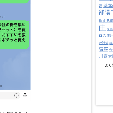
基本
蓮
部陽
損する
由
東京
ロの運
欺対策
詐
講座
金
川慶太
より