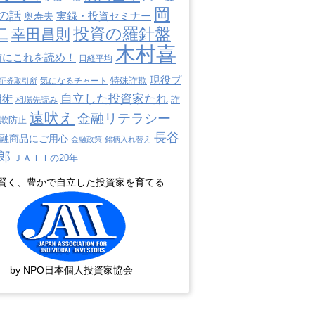
岡
の話
奥寿夫
実録・投資セミナー
二
投資の羅針盤
幸田昌則
木村喜
前にこれを読め！
日経平均
現役プ
特殊詐欺
証券取引所
気になるチャート
自立した投資家たれ
用術
詐
相場先読み
遠吠え
金融リテラシー
欺防止
長谷
融商品にご用心
金融政策
銘柄入れ替え
郎
ＪＡＩＩの20年
賢く、豊かで自立した投資家を育てる
by NPO日本個人投資家協会