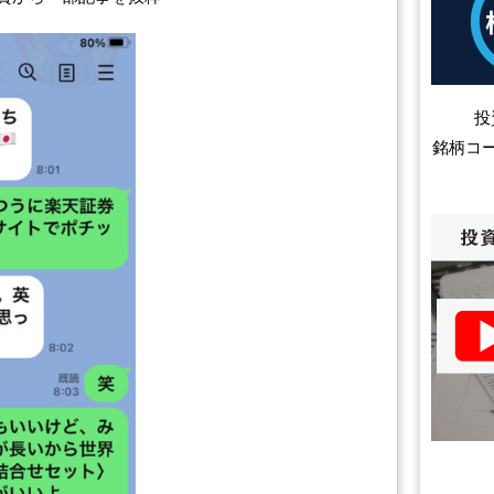
投
銘柄コ