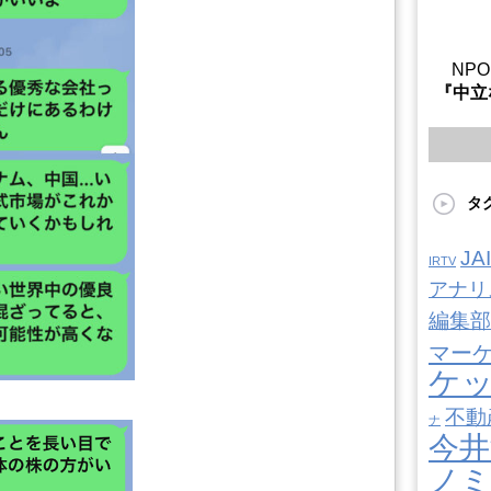
NP
『中立
タ
J
IRTV
アナリ
編集部
マー
ケ
不動
ナ
今井
ノ