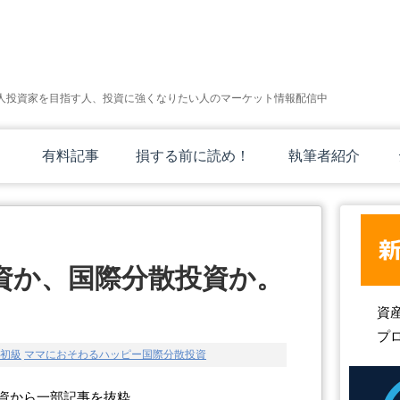
人投資家を目指す人、投資に強くなりたい人のマーケット情報配信中
有料記事
損する前に読め！
執筆者紹介
資か、国際分散投資か。
資
プ
初級
ママにおそわるハッピー国際分散投資
資から一部記事を抜粋