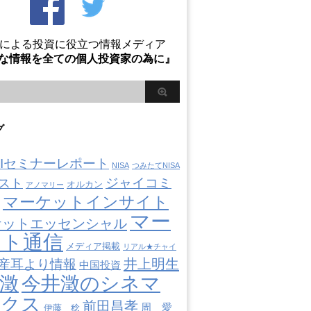
Oによる投資に役立つ情報メディア
な情報を全ての個人投資家の為に』
グ
AIIセミナーレポート
NISA
つみたてNISA
ジャイコミ
スト
オルカン
アノマリー
マーケットインサイト
マー
ケットエッセンシャル
ット通信
メディア掲載
リアル★チャイ
井上明生
産耳より情報
中国投資
澂
今井澂のシネマ
ミクス
前田昌孝
周 愛
伊藤 稔