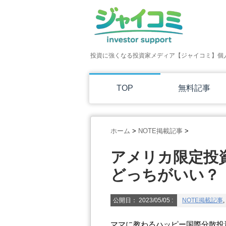
投資に強くなる投資家メディア【ジャイコミ】個
TOP
無料記事
ホーム
>
NOTE掲載記事
>
アメリカ限定投
どっちがいい？
公開日：
2023/05/05
:
NOTE掲載記事
,
ママに教わるハッピー国際分散投