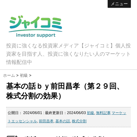
メニュー
投資に強くなる投資家メディア【ジャイコミ】個人投
資家を目指す人、投資に強くなりたい人のマーケット
情報配信中
ホーム
>
初級
>
基本の話ｂｙ前田昌孝（第２９回、
株式分割の効果）
公開日：
2024/06/01
: 最終更新日：2024/06/03
初級
,
無料記事
マーケッ
トエッセンシャル
,
前田昌孝
,
基本の話
,
株式分割