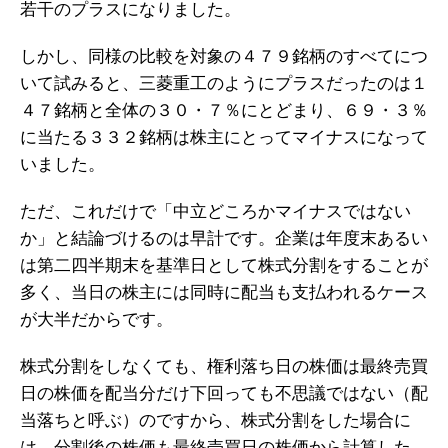
若干のプラスになりました。
しかし、同様の比較を対象の４７９銘柄のすべてにつ
いて試みると、三菱重工のようにプラスだったのは１
４７銘柄と全体の３０・７％にとどまり、６９・３％
に当たる３３２銘柄は株主にとってマイナスになって
いました。
ただ、これだけで「中立どころかマイナスではない
か」と結論づけるのは早計です。企業は年度末あるい
は第二四半期末を基準日として株式分割をすることが
多く、当日の株主には同時に配当も支払われるケース
が大半だからです。
株式分割をしなくても、権利落ち日の株価は最終売買
日の株価を配当分だけ下回っても不思議ではない（配
当落ちと呼ぶ）のですから、株式分割をした場合に
は、分割後の株価も最終売買日の株価から計算した