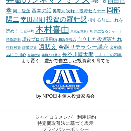
前田昌
伊藤 稔
岡部
孝
基本の話
周 愛蓮
奥寿夫
実録・投資セミナー
陽二
投資の羅針盤
幸田昌則
損する前にこれを
木村喜由
読め！
日経平均
東京証券取引所
気になるチャート
自立した投資家たれ
現役プロの運用術
特殊詐欺
相場先読み
遠吠え
金融リテラシー講座
金融商
詐欺対策
詐欺防止
長谷川慶太郎
品にご用心
ＪＡＩＩの20年
金融政策
銘柄入れ替え
より賢く、豊かで自立した投資家を育てる
by NPO日本個人投資家協会
ジャイコミメンバー利用規約
特定商取引法に基づく表示
プライバシーポリシー