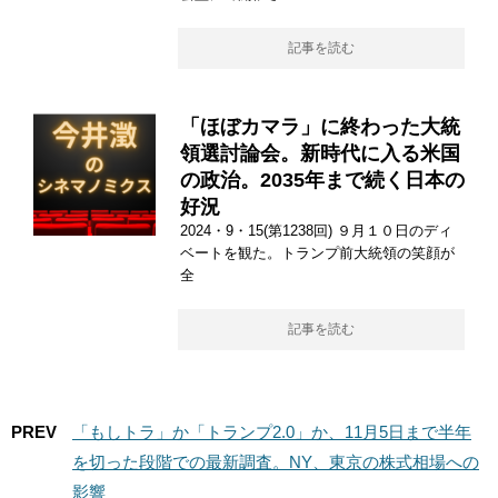
記事を読む
「ほぼカマラ」に終わった大統
領選討論会。新時代に入る米国
の政治。2035年まで続く日本の
好況
2024・9・15(第1238回) ９月１０日のディ
ベートを観た。トランプ前大統領の笑顔が
全
記事を読む
PREV
「もしトラ」か「トランプ2.0」か、11月5日まで半年
を切った段階での最新調査。NY、東京の株式相場への
影響