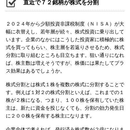
直近で７２銘柄が株式を分割
２０２４年から少額投資非課税制度（ＮＩＳＡ）が大
幅に衣替えし、若年層が続々、株式投資に乗り出して
います。企業のなかにはこうした投資家に積極的に株
式を買ってもらい、株主層を若返りさせるため、株式
分割に取り組むところも目立ちます。狙い通りになれ
ば、株主数は増えそうですが、株価には果たしてプラ
ス効果はあるでしょうか。
株式分割とは株式１株を複数の株式に分割することで
す。例えば１対２の株式分割といえば、これまでの１
株が２株になる、つまり、１００株を保有していた株
主は、新たに資金を投じなくても、分割の効力発生日
に２００株を保有する株主になります。
企業全体で考えれば、発行済み株式数が２倍になりま