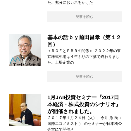
た。充分におカネをかけた
記事を読む
基本の話ｂｙ前田昌孝（第１２
回）
＜ＲＯＥとＰＢＲの関係＞ ２０２２年の東
京株式相場は４年ぶりの下落で終わりまし
た。上場企業の
記事を読む
1月JAII投資セミナー『2017日
本経済・株式投資のシナリオ』
が開催されました。
２０１７年１月２４日（火）、今井 澂 氏（
国際エコノミスト ） のセミナーが日本橋公
会堂にて開催さ