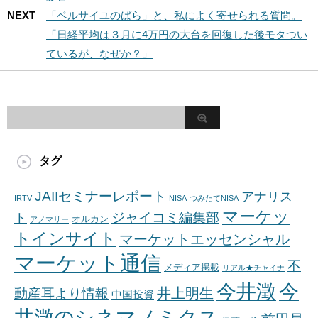
NEXT
「ベルサイユのばら」と、私によく寄せられる質問。
「日経平均は３月に4万円の大台を回復した後モタつい
ているが、なぜか？」
タグ
JAIIセミナーレポート
アナリス
IRTV
NISA
つみたてNISA
マーケッ
ジャイコミ編集部
ト
オルカン
アノマリー
トインサイト
マーケットエッセンシャル
マーケット通信
不
メディア掲載
リアル★チャイナ
今井澂
今
井上明生
動産耳より情報
中国投資
井澂のシネマノミクス