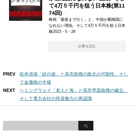
て4万５千円を狙う日本株(第11
74回)
映画「最後まで行く」と、中国が覇権国に
なれない理由。そして4万５千円を狙う日本
株2023・5・28
記事を読む
PREV
松本清張「砂の器」と高市政権の敗北の可能性。そし
て金価格の今後
NEXT
ヘミングウェイ「老人と海」と高市早苗政権の確立。
そして電力会社の投資魅力の再認識