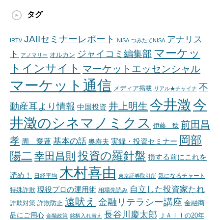
タグ
JAIIセミナーレポート
アナリス
IRTV
NISA
つみたてNISA
マーケッ
ジャイコミ編集部
ト
オルカン
アノマリー
トインサイト
マーケットエッセンシャル
マーケット通信
不
メディア掲載
リアル★チャイナ
今井澂
今
井上明生
動産耳より情報
中国投資
井澂のシネマノミクス
前田昌
伊藤 稔
岡部
孝
基本の話
周 愛蓮
奥寿夫
実録・投資セミナー
陽二
投資の羅針盤
幸田昌則
損する前にこれを
木村喜由
読め！
日経平均
東京証券取引所
気になるチャート
自立した投資家たれ
現役プロの運用術
特殊詐欺
相場先読み
遠吠え
金融リテラシー講座
金融商
詐欺対策
詐欺防止
長谷川慶太郎
品にご用心
ＪＡＩＩの20年
金融政策
銘柄入れ替え