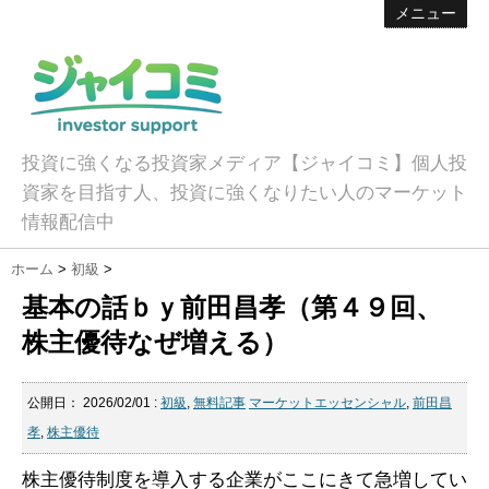
メニュー
投資に強くなる投資家メディア【ジャイコミ】個人投
資家を目指す人、投資に強くなりたい人のマーケット
情報配信中
ホーム
>
初級
>
基本の話ｂｙ前田昌孝（第４９回、
株主優待なぜ増える）
公開日：
2026/02/01
:
初級
,
無料記事
マーケットエッセンシャル
,
前田昌
孝
,
株主優待
株主優待制度を導入する企業がここにきて急増してい