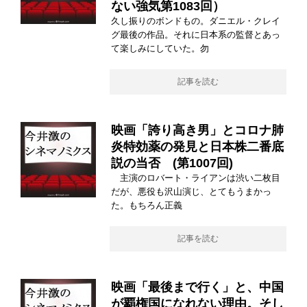
ない強気第1083回）
久し振りのボンドもの。ダニエル・クレイ
グ最後の作品。それに日本系の監督とあっ
て楽しみにしていた。勿
記事を読む
映画「誇り高き男」とコロナ肺
炎特効薬の発見と日本株二番底
説の当否 (第1007回)
主演のロバート・ライアンは渋い二枚目
だが、悪役も沢山演じ、とてもうまかっ
た。もちろん正義
記事を読む
映画「最後まで行く」と、中国
が覇権国になれない理由。そし