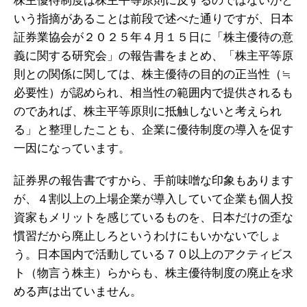
株主優待制度は株主平等原則に反するのではないかと
いう指摘があることは前段で述べた通りですが、日本
証券業協会が２０２５年４月１５日に「株主優待の意
義に関する研究会」の報告書をまとめ、「株主平等原
則との関係に関しては、株主優待の目的の正当性（≒
必要性）が認められ、相当性の範囲内で提供されるも
のであれば、株主平等原則に抵触しないと考えられ
る」と整理したことも、企業に優待制度の導入を促す
一因になっています。
証券界の報告書ですから、手前味噌な印象もあります
が、４割以上の上場企業が導入していて企業も個人投
資家もメリットを感じているものを、日本だけの歪な
慣習だから廃止しろというわけにもいかないでしょ
う。日本国内で活動している７０以上のアクティビス
ト（物言う株主）らからも、株主優待制度の廃止を求
める声は出ていません。