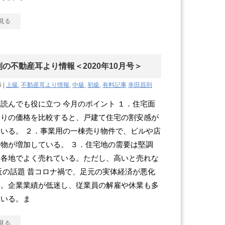
見る
の不動産耳より情報＜2020年10月号＞
6 |
上級
,
不動産耳より情報
,
中級
,
初級
,
有料記事
幸田昌則
読んでも役に立つ 今月のポイント １．住宅面
当りの価格を比較すると、戸建て住宅の割安感が
いる。 ２．事業用の一棟売り物件で、ビルや店
物が増加している。 ３．住宅地の需要は堅調
国各地でよく売れている。ただし、高いと売れな
近の話題 昔コロナ禍で、足元の実体経済が悪化
る。企業業績が低迷し、従業員の解雇や休業も多
ている。ま
見る