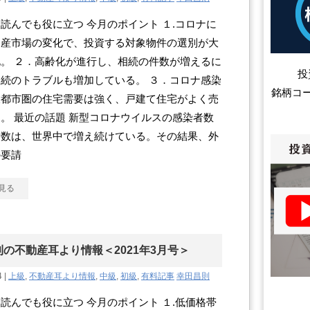
読んでも役に立つ 今月のポイント １.コロナに
動産市場の変化で、投資する対象物件の選別が大
。 ２．高齢化が進行し、相続の件数が増えるに
投
続のトラブルも増加している。 ３．コロナ感染
銘柄コ
大都市圏の住宅需要は強く、戸建て住宅がよく売
。 最近の話題 新型コロナウイルスの感染者数
者数は、世界中で増え続けている。その結果、外
の要請
見る
の不動産耳より情報＜2021年3月号＞
4 |
上級
,
不動産耳より情報
,
中級
,
初級
,
有料記事
幸田昌則
読んでも役に立つ 今月のポイント １.低価格帯