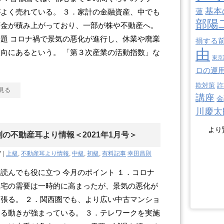
基本
蓮
よく売れている。 ３．家計の金融資産、中でも
部陽
預金が積み上がっており、一部が株や不動産へ。
題 コロナ禍で景気の悪化が進行し、休業や廃業
損する
由
向にあるという。 「第３次産業の活動指数」な
東京
ロの運
欺対策
詐
見る
講座
金
川慶太
より
の不動産耳より情報＜2021年1月号＞
7 |
上級
,
不動産耳より情報
,
中級
,
初級
,
有料記事
幸田昌則
読んでも役に立つ 今月のポイント １．コロナ
住宅の需要は一時的に高まったが、景気の悪化が
張る。 ２．関西圏でも、より広い中古マンショ
る動きが強まっている。 ３．テレワークを実施