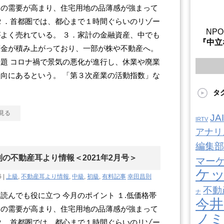
ての需要が高まり、住宅用地の品薄感が強まって
２．首都圏では、都心まで１時間ぐらいのリゾー
NP
よく売れている。 ３．家計の金融資産、中でも
『中立
預金が積み上がっており、一部が株や不動産へ。
題 コロナ禍で景気の悪化が進行し、休業や廃業
向にあるという。 「第３次産業の活動指数」な
タ
見る
J
IRTV
アナリ
編集部
の不動産耳より情報＜2021年2月号＞
マー
ケ
6 |
上級
,
不動産耳より情報
,
中級
,
初級
,
有料記事
幸田昌則
不動
ナ
読んでも役に立つ 今月のポイント １.低価格帯
今井
ての需要が高まり、住宅用地の品薄感が強まって
ノ
２．首都圏では、都心まで１時間ぐらいのリゾー