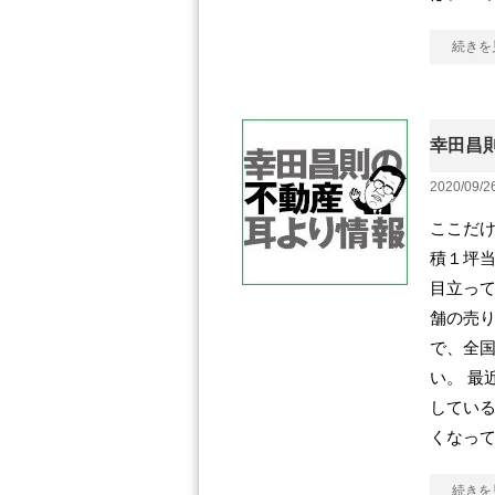
続きを
幸田昌則
2020/09/2
ここだけ
積１坪
目立って
舗の売り
で、全
い。 最
してい
くなっ
続きを