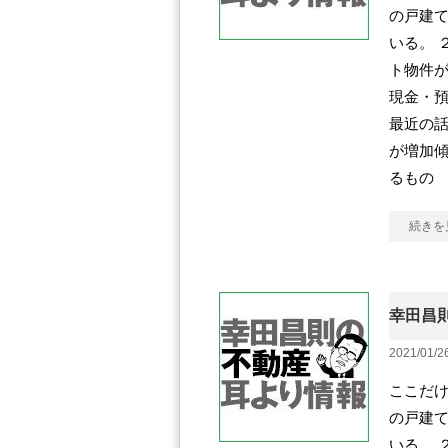
の戸建
いる。 
ト物件が
現金・
最近の話
が増加傾
るもの
続きを
幸田昌則
2021/01/2
ここだけ
の戸建
いる。 