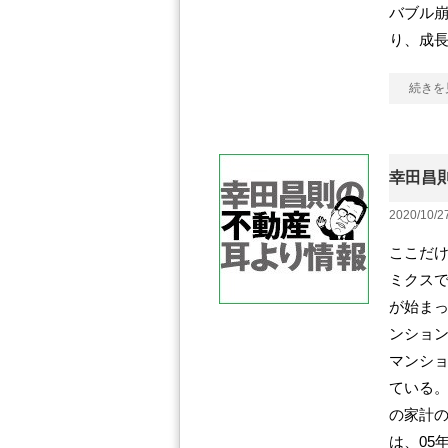
バブル
り、成
続きを
幸田昌則
2020/10/2
ここだけ
ミクス
が始まっ
ンション
マンシ
ている。
の家計
は、05