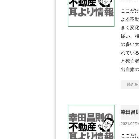
ここだけ
よる不
きく変化
従い、相
の多い
れている
と死亡
出自粛
続きを
幸田昌則
2021/02/2
ここだけ