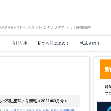
人投資家を目指す人、投資に強くなりたい人のマーケット情報配信中
有料記事
損する前に読め！
執筆者紹介
資
プ
の不動産耳より情報＜2021年3月号＞
9 |
上級
,
不動産耳より情報
,
中級
,
初級
,
有料記事
幸田昌則