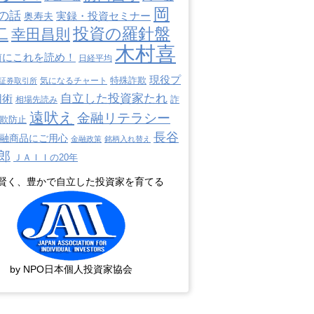
岡
の話
奥寿夫
実録・投資セミナー
二
投資の羅針盤
幸田昌則
木村喜
前にこれを読め！
日経平均
現役プ
特殊詐欺
証券取引所
気になるチャート
自立した投資家たれ
用術
詐
相場先読み
遠吠え
金融リテラシー
欺防止
長谷
融商品にご用心
金融政策
銘柄入れ替え
郎
ＪＡＩＩの20年
賢く、豊かで自立した投資家を育てる
by NPO日本個人投資家協会