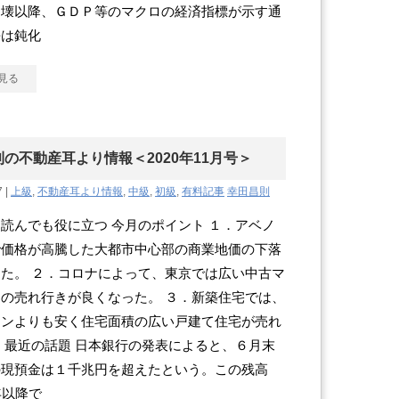
崩壊以降、ＧＤＰ等のマクロの経済指標が示す通
長は鈍化
見る
の不動産耳より情報＜2020年11月号＞
7 |
上級
,
不動産耳より情報
,
中級
,
初級
,
有料記事
幸田昌則
読んでも役に立つ 今月のポイント １．アベノ
で価格が高騰した大都市中心部の商業地価の下落
た。 ２．コロナによって、東京では広い中古マ
の売れ行きが良くなった。 ３．新築住宅では、
ョンよりも安く住宅面積の広い戸建て住宅が売れ
 最近の話題 日本銀行の発表によると、６月末
の現預金は１千兆円を超えたという。この残高
年以降で