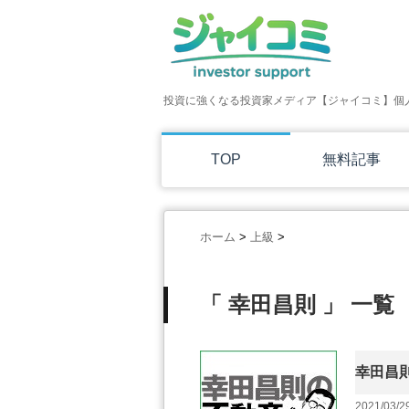
投資に強くなる投資家メディア【ジャイコミ】個
TOP
無料記事
ホーム
>
上級
>
「 幸田昌則 」 一覧
幸田昌則
2021/03/2