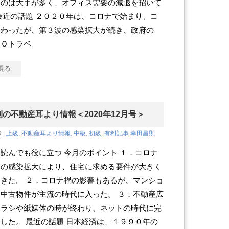
るのは大手が多く、オフィス需要の減退を招いて
最近の話題 ２０２０年は、コロナで始まり、コ
終わったが、第３波の感染拡大が続き、政府の
ＴＯトラベ
見る
の不動産耳より情報＜2020年12月号＞
9 |
上級
,
不動産耳より情報
,
中級
,
初級
,
有料記事
幸田昌則
読んでも役に立つ 今月のポイント １．コロナ
スの感染拡大により、住宅に求める要件が大きく
きた。 ２．コロナ禍の影響もあるが、マンショ
中古物件が主流の時代に入った。 ３．不動産広
チラシや紙媒体の時が終わり、ネットの時代に完
した。 最近の話題 日本経済は、１９９０年の