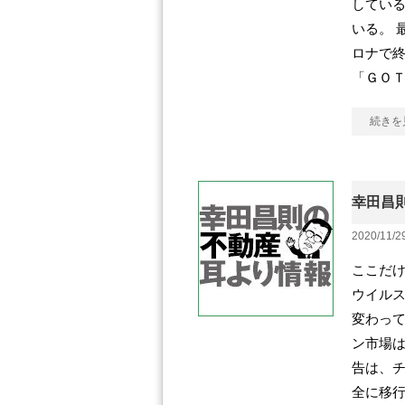
してい
いる。 
ロナで
「ＧＯ
続きを
幸田昌則
2020/11/2
ここだけ
ウイル
変わって
ン市場は
告は、
全に移行