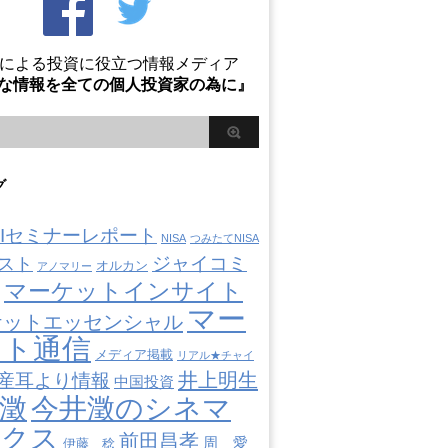
Oによる投資に役立つ情報メディア
な情報を全ての個人投資家の為に』
グ
AIIセミナーレポート
NISA
つみたてNISA
ジャイコミ
スト
オルカン
アノマリー
マーケットインサイト
マー
ケットエッセンシャル
ット通信
メディア掲載
リアル★チャイ
井上明生
産耳より情報
中国投資
澂
今井澂のシネマ
ミクス
前田昌孝
周 愛
伊藤 稔