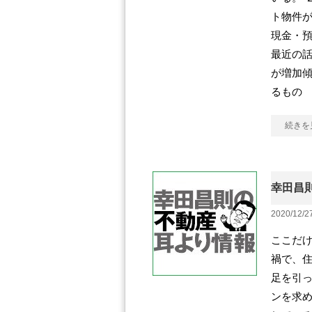
ト物件が
現金・
最近の話
が増加傾
るもの
続きを
幸田昌則
2020/12/2
ここだけ
禍で、
足を引っ
ンを求め