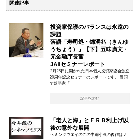
関連記事
投資家保護のバランスは永遠の
課題
落語「寿司処・錦湧兆（きんゆ
うちょう）」【下】五味廣文・
元金融庁長官
JAIIセミナーレポート
2月25日に開かれた日本個人投資家協会創立
20周年記念セミナーのレポートです。 冒頭
で落語家「
記事を読む
「老人と海」とＦＲＢ利上げ以
後の意外な展開
ヘミングウエイのこの中編小説の傑作はノ