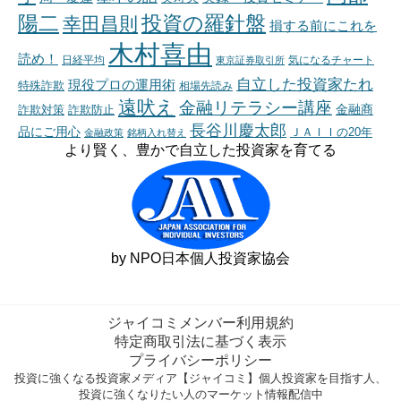
陽二
投資の羅針盤
幸田昌則
損する前にこれを
木村喜由
読め！
日経平均
東京証券取引所
気になるチャート
自立した投資家たれ
現役プロの運用術
特殊詐欺
相場先読み
遠吠え
金融リテラシー講座
金融商
詐欺対策
詐欺防止
長谷川慶太郎
品にご用心
ＪＡＩＩの20年
金融政策
銘柄入れ替え
より賢く、豊かで自立した投資家を育てる
by NPO日本個人投資家協会
ジャイコミメンバー利用規約
特定商取引法に基づく表示
プライバシーポリシー
投資に強くなる投資家メディア【ジャイコミ】個人投資家を目指す人、
投資に強くなりたい人のマーケット情報配信中