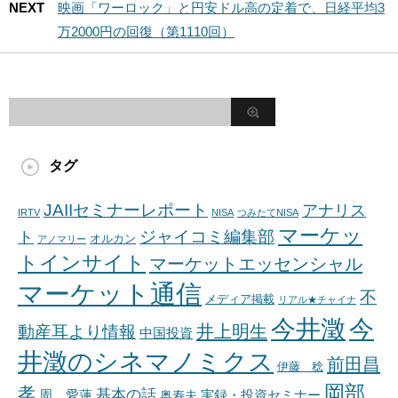
NEXT
映画「ワーロック」と円安ドル高の定着で、日経平均3
万2000円の回復（第1110回）
タグ
JAIIセミナーレポート
アナリス
IRTV
NISA
つみたてNISA
マーケッ
ジャイコミ編集部
ト
オルカン
アノマリー
トインサイト
マーケットエッセンシャル
マーケット通信
不
メディア掲載
リアル★チャイナ
今井澂
今
井上明生
動産耳より情報
中国投資
井澂のシネマノミクス
前田昌
伊藤 稔
岡部
孝
基本の話
周 愛蓮
奥寿夫
実録・投資セミナー