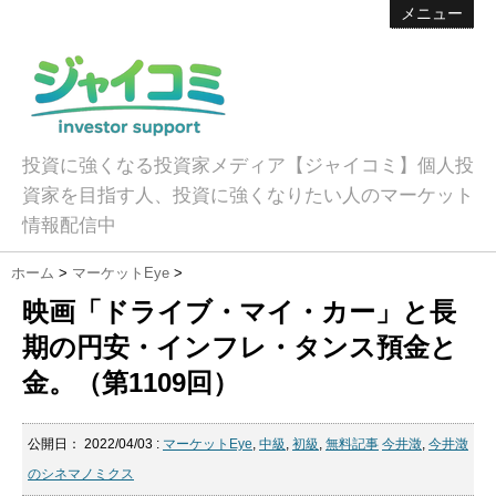
メニュー
投資に強くなる投資家メディア【ジャイコミ】個人投
資家を目指す人、投資に強くなりたい人のマーケット
情報配信中
ホーム
>
マーケットEye
>
映画「ドライブ・マイ・カー」と長
期の円安・インフレ・タンス預金と
金。（第1109回）
公開日：
2022/04/03
:
マーケットEye
,
中級
,
初級
,
無料記事
今井澂
,
今井澂
のシネマノミクス