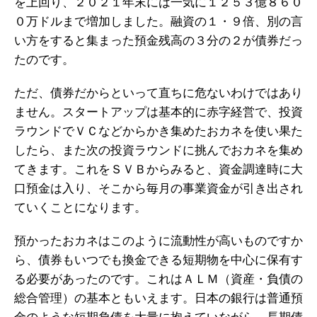
を上回り、２０２１年末には一気に１２５３億８６０
０万ドルまで増加しました。融資の１・９倍、別の言
い方をすると集まった預金残高の３分の２が債券だっ
たのです。
ただ、債券だからといって直ちに危ないわけではあり
ません。スタートアップは基本的に赤字経営で、投資
ラウンドでＶＣなどからかき集めたおカネを使い果た
したら、また次の投資ラウンドに挑んでおカネを集め
てきます。これをＳＶＢからみると、資金調達時に大
口預金は入り、そこから毎月の事業資金が引き出され
ていくことになります。
預かったおカネはこのように流動性が高いものですか
ら、債券もいつでも換金できる短期物を中心に保有す
る必要があったのです。これはＡＬＭ（資産・負債の
総合管理）の基本ともいえます。日本の銀行は普通預