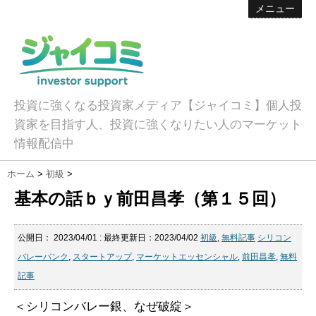
メニュー
投資に強くなる投資家メディア【ジャイコミ】個人投
資家を目指す人、投資に強くなりたい人のマーケット
情報配信中
ホーム
>
初級
>
基本の話ｂｙ前田昌孝（第１５回）
公開日：
2023/04/01
: 最終更新日：2023/04/02
初級
,
無料記事
シリコン
バレーバンク
,
スタートアップ
,
マーケットエッセンシャル
,
前田昌孝
,
無料
記事
＜シリコンバレー銀、なぜ破綻＞