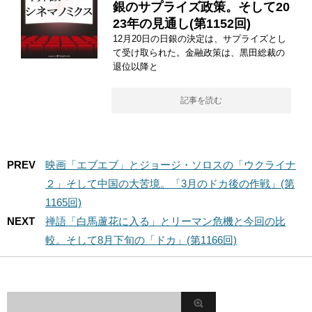
銀のサプライズ政策。そして20
23年の見通し(第1152回)
12月20日の日銀の決定は、サプライズとし
て受け取られた。金融政策は、黒田総裁の
退位以降と
記事を読む
PREV
映画「エブエブ」とジョージ・ソロスの「ウクライナ
２」そして中国の大苦境。「3月のドカ後の作戦」(第
1165回)
NEXT
禅語「白馬蘆花に入る」とリーマン危機と今回の比
較。そして8月下旬の「ドカ」(第1166回)