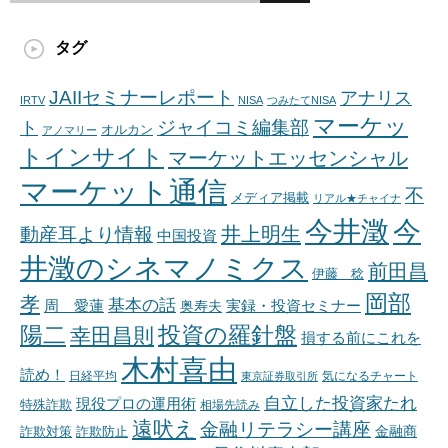
タグ
JAIIセミナーレポート
アナリス
IRTV
NISA
つみたてNISA
マーケッ
ジャイコミ編集部
ト
オルカン
アノマリー
トインサイト
マーケットエッセンシャル
マーケット通信
不
メディア掲載
リアル★チャイナ
今井澂
今
井上明生
動産耳より情報
中国投資
井澂のシネマノミクス
前田昌
伊藤 稔
岡部
孝
基本の話
周 愛蓮
奥寿夫
実録・投資セミナー
陽二
投資の羅針盤
幸田昌則
損する前にこれを
木村喜由
読め！
日経平均
東京証券取引所
気になるチャート
自立した投資家たれ
現役プロの運用術
特殊詐欺
相場先読み
遠吠え
金融リテラシー講座
金融商
詐欺対策
詐欺防止