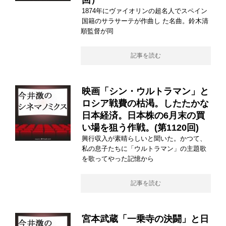
回）
1874年にヴァイオリンの超名人でスペイン
国籍のサラサーテが作曲し た名曲。鈴木清
順監督が同
記事を読む
映画「シン・ウルトラマン」と
ロシア戦費の枯渇。したたかな
日本経済。日本株の6月末の買
い場を狙う作戦。(第1120回)
興行収入が素晴らしいと聞いた。かつて、
私の息子たちに「ウルトラマン」の主題歌
を歌ってやった記憶から
記事を読む
宮本武蔵「一乗寺の決闘」と日