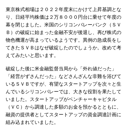
東京株式相場は２０２２年度末にかけて上昇基調とな
り、日経平均株価は２万８０００円台に乗せて年度の
幕を閉じました。米国のシリコンバレーバンク（ＳＶ
Ｂ）の破綻に始まった金融不安が後退し、再び株式の
物色機運が高まっているようです。異例の急成長をし
てきたＳＶＢはなぜ破綻したのでしょうか。改めて考
えてみたいと思います。
破綻した後に米金融監督当局から「外れ値だった」
「経営がずさんだった」などさんざんな非難を浴びて
いるＳＶＢですが、有望なスタートアップを次々と生
んでいるシリコンバレーでは、大きな役割を果たして
いました。スタートアップがベンチャーキャピタル
（ＶＣ）から調達した多額のお金を預かるとともに、
融資の提供者としてスタートアップの資金調達計画に
組み込まれていました。