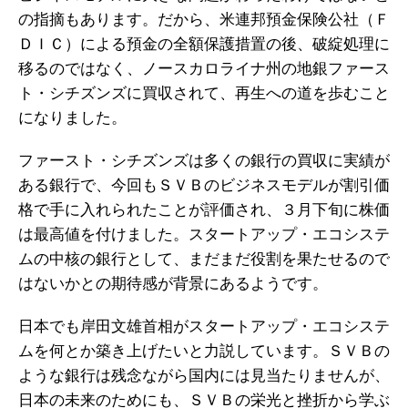
の指摘もあります。だから、米連邦預金保険公社（Ｆ
ＤＩＣ）による預金の全額保護措置の後、破綻処理に
移るのではなく、ノースカロライナ州の地銀ファース
ト・シチズンズに買収されて、再生への道を歩むこと
になりました。
ファースト・シチズンズは多くの銀行の買収に実績が
ある銀行で、今回もＳＶＢのビジネスモデルが割引価
格で手に入れられたことが評価され、３月下旬に株価
は最高値を付けました。スタートアップ・エコシステ
ムの中核の銀行として、まだまだ役割を果たせるので
はないかとの期待感が背景にあるようです。
日本でも岸田文雄首相がスタートアップ・エコシステ
ムを何とか築き上げたいと力説しています。ＳＶＢの
ような銀行は残念ながら国内には見当たりませんが、
日本の未来のためにも、ＳＶＢの栄光と挫折から学ぶ