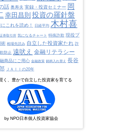
岡
の話
奥寿夫
実録・投資セミナー
二
投資の羅針盤
幸田昌則
木村喜
前にこれを読め！
日経平均
現役プ
特殊詐欺
証券取引所
気になるチャート
自立した投資家たれ
用術
詐
相場先読み
遠吠え
金融リテラシー
欺防止
長谷
融商品にご用心
金融政策
銘柄入れ替え
郎
ＪＡＩＩの20年
賢く、豊かで自立した投資家を育てる
by NPO日本個人投資家協会