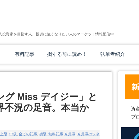
人投資家を目指す人、投資に強くなりたい人のマーケット情報配信中
有料記事
損する前に読め！
執筆者紹介
グ Miss デイジー」と
界不況の足音。本当か
資
プ
上級
,
中級
,
全ての記事
,
初級
,
無料記事
今井澂
,
今井澂のシネ