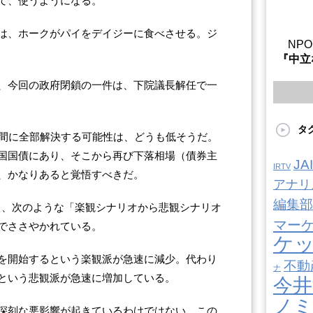
て、使うようになる。
は、ホークがパイをデイジーに食べさせる。ジ
NP
『中立
、今回の政府閉鎖の一件は、下院議長解任で一
タ
る間に全部解決する可能性は、どうも低そうだ。
国国債にあり、そこから再び下落相場（債券主
J
IRTV
、かなりあると覚悟すべきだ。
アナリ
編集部
ろ、次のような「楽観シナリオから悲観シナリオ
マー
でささやかれている。
ケ
げを開始するという楽観派が急速に減少。代わり
不動
ナ
という悲観派が急速に増加している。
今井
ノ
深刻な悪影響が起きているわけではない。この