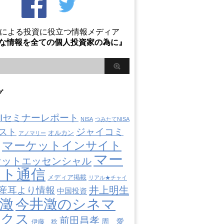
Oによる投資に役立つ情報メディア
な情報を全ての個人投資家の為に』
グ
AIIセミナーレポート
NISA
つみたてNISA
ジャイコミ
スト
オルカン
アノマリー
マーケットインサイト
マー
ケットエッセンシャル
ット通信
メディア掲載
リアル★チャイ
井上明生
産耳より情報
中国投資
澂
今井澂のシネマ
ミクス
前田昌孝
周 愛
伊藤 稔