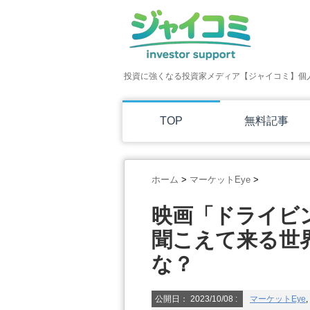
投資に強くなる投資家メディア【ジャイコミ】個
TOP
無料記事
ホーム
>
マーケットEye
>
映画「ドライビン
聞こえて来る世
な？
公開日：
2023/10/08
:
マーケットEye
,