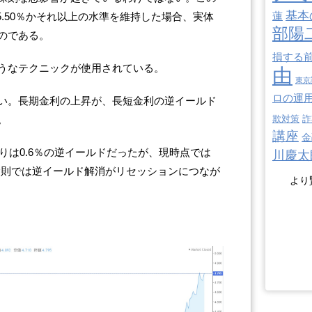
基本
蓮
5.50％かそれ以上の水準を維持した場合、実体
部陽
のである。
損する
うなテクニックが使用されている。
由
東京
ロの運
い。長期金利の上昇が、長短金利の逆イールド
。
欺対策
詐
講座
金
回りは0.6％の逆イールドだったが、現時点では
川慶太
経験則では逆イールド解消がリセッションにつなが
より