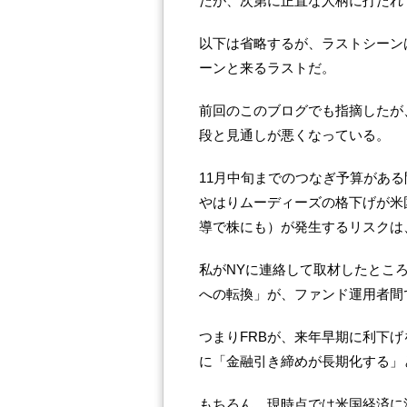
だが、次第に正直な人柄に打たれ
以下は省略するが、ラストシーン
ーンと来るラストだ。
前回のこのブログでも指摘したが
段と見通しが悪くなっている。
11月中旬までのつなぎ予算があ
やはりムーディーズの格下げが米
導で株にも）が発生するリスクは
私がNYに連絡して取材したとこ
への転換」が、ファンド運用者間
つまりFRBが、来年早期に利下
に「金融引き締めが長期化する」
もちろん、現時点では米国経済に