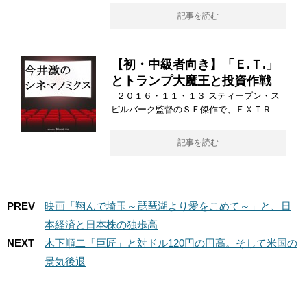
記事を読む
【初・中級者向き】「Ｅ.Ｔ.」
とトランプ大魔王と投資作戦
２０１６・１１・１３ スティーブン・ス
ピルバーク監督のＳＦ傑作で、ＥＸＴＲ
記事を読む
PREV
映画「翔んで埼玉～琵琶湖より愛をこめて～」と、日
本経済と日本株の独歩高
NEXT
木下順二「巨匠」と対ドル120円の円高。そして米国の
景気後退