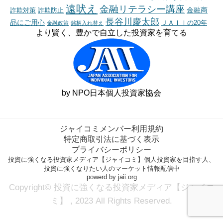
遠吠え
金融リテラシー講座
金融商
詐欺対策
詐欺防止
長谷川慶太郎
品にご用心
ＪＡＩＩの20年
金融政策
銘柄入れ替え
より賢く、豊かで自立した投資家を育てる
by NPO日本個人投資家協会
ジャイコミメンバー利用規約
特定商取引法に基づく表示
プライバシーポリシー
投資に強くなる投資家メディア【ジャイコミ】個人投資家を目指す人、
投資に強くなりたい人のマーケット情報配信中
powerd by jaii.org
Copyright© 投資に強くなる投資家メディア【ジャイコ
ミ】 , 2023 All Rights Reserved.