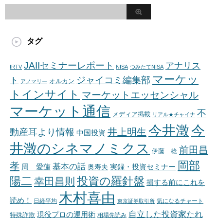
タグ
JAIIセミナーレポート
アナリス
IRTV
NISA
つみたてNISA
マーケッ
ジャイコミ編集部
ト
オルカン
アノマリー
トインサイト
マーケットエッセンシャル
マーケット通信
不
メディア掲載
リアル★チャイナ
今井澂
今
井上明生
動産耳より情報
中国投資
井澂のシネマノミクス
前田昌
伊藤 稔
岡部
孝
基本の話
周 愛蓮
奥寿夫
実録・投資セミナー
陽二
投資の羅針盤
幸田昌則
損する前にこれを
木村喜由
読め！
日経平均
東京証券取引所
気になるチャート
自立した投資家たれ
現役プロの運用術
特殊詐欺
相場先読み