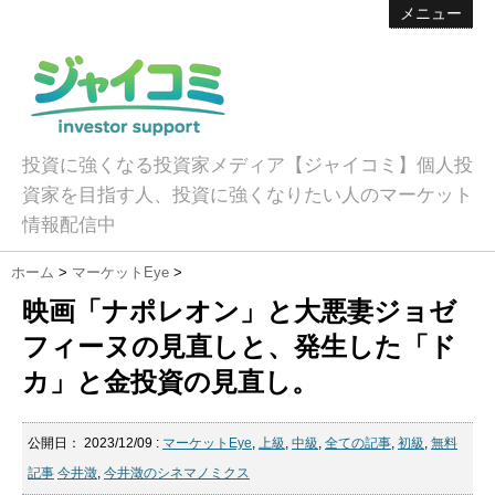
メニュー
投資に強くなる投資家メディア【ジャイコミ】個人投
資家を目指す人、投資に強くなりたい人のマーケット
情報配信中
ホーム
>
マーケットEye
>
映画「ナポレオン」と大悪妻ジョゼ
フィーヌの見直しと、発生した「ド
カ」と金投資の見直し。
公開日：
2023/12/09
:
マーケットEye
,
上級
,
中級
,
全ての記事
,
初級
,
無料
記事
今井澂
,
今井澂のシネマノミクス