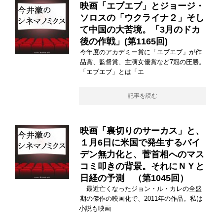
映画「エブエブ」とジョージ・
ソロスの「ウクライナ２」そし
て中国の大苦境。「3月のドカ
後の作戦」(第1165回)
今年度のアカデミー賞に「エブエブ」が作
品賞、監督賞、主演女優賞など7冠の圧勝。
「エブエブ」とは「エ
記事を読む
映画「裏切りのサーカス」と、
１月6日に米国で発生するバイ
デン無力化と、菅首相へのマス
コミ叩きの背景。それにＮＹと
日経の予測 （第1045回）
最近亡くなったジョン・ル・カレの全盛
期の傑作の映画化で、2011年の作品。私は
小説も映画