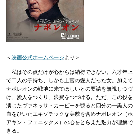
＜
映画公式ホームページ
より＞
私はその点だけが心からは納得できない。六才年上
で二人の子持ち、しかも上官の愛人だった女。加えて
ナポレオンの戦地に来てほしいとの要請を無視しつづ
け、愛人をつくり、浪費をつづける。ただ、この役を
演じたヴァネッサ・カービーを観ると四分の一黒人の
血をひいたエキゾチックな美貌を含めナポレオン（ホ
アキン・フェニックス）の心をとらえた魅力が理解で
きる。