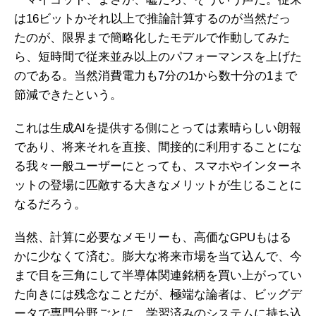
は16ビットかそれ以上で推論計算するのが当然だっ
たのが、限界まで簡略化したモデルで作動してみた
ら、短時間で従来並み以上のパフォーマンスを上げた
のである。当然消費電力も7分の1から数十分の1まで
節減できたという。
これは生成AIを提供する側にとっては素晴らしい朗報
であり、将来それを直接、間接的に利用することにな
る我々一般ユーザーにとっても、スマホやインターネ
ットの登場に匹敵する大きなメリットが生じることに
なるだろう。
当然、計算に必要なメモリーも、高価なGPUもはる
かに少なくて済む。膨大な将来市場を当て込んで、今
まで目を三角にして半導体関連銘柄を買い上がってい
た向きには残念なことだが、極端な論者は、ビッグデ
ータで専門分野ごとに、学習済みのシステムに持ち込