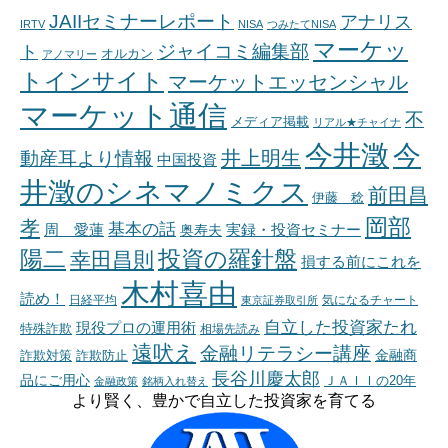
JAIIセミナーレポート
アナリス
IRTV
NISA
つみたてNISA
マーケッ
ジャイコミ編集部
ト
オルカン
アノマリー
トインサイト
マーケットエッセンシャル
マーケット通信
不
メディア掲載
リアル★チャイナ
今井澂
今
井上明生
動産耳より情報
中国投資
井澂のシネマノミクス
前田昌
伊藤 稔
岡部
孝
基本の話
周 愛蓮
奥寿夫
実録・投資セミナー
陽二
投資の羅針盤
幸田昌則
損する前にこれを
木村喜由
読め！
日経平均
東京証券取引所
気になるチャート
自立した投資家たれ
現役プロの運用術
特殊詐欺
相場先読み
遠吠え
金融リテラシー講座
金融商
詐欺対策
詐欺防止
長谷川慶太郎
品にご用心
ＪＡＩＩの20年
金融政策
銘柄入れ替え
より賢く、豊かで自立した投資家を育てる