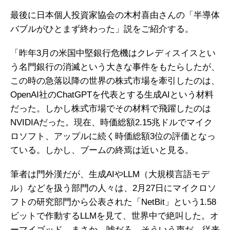
最後に日本個人投資家協会の木村喜由さんの「半導体
バブルがひとまず終わった」説をご紹介する。
「昨年3月の米国中堅銀行危機はクレディスイスとい
う名門銀行の消滅という大きな事件をもたらしたが、
この時の急落以降の世界の株式市場を牽引したのは、
OpenAI社のChatGPTを代表とする生成AIという材料
だった。しかし株式市場でその材料で飛躍したのは
NVIDIAだった。現在、時価総額2.15兆ドルでマイク
ロソフト、アップルに続く時価総額3位の評価となっ
ている。しかし、ブームの終焉は近いと見る。
筆者は門外漢だが、生成AIやLLM（大規模言語モデ
ル）などを扱う部門の人々は、2月27日にマイクロソ
フトの研究部門から公表された「NetBit」という1.58
ビットで作動するLLMを見て、世界中で絶叫した。オ
ーマイゴッド、まさか、嘘だろ、そういう声だ。従来