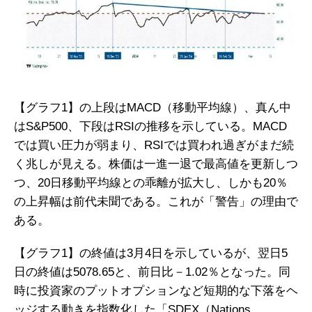
【グラフ1】の上段はMACD（移動平均線）、真ん中
はS&P500、下段はRSIの推移を示している。MACD
では買い圧力が弱まり、RSIでは買われ過ぎがまだ続
く兆しが見える。株価は一進一退で最高値を更新しつ
つ、20日移動平均線との乖離が拡大し、しかも20％
の上昇幅は前代未聞である。これが「警告」の理由で
ある。
【グラフ1】の終値は3月4日を示しているが、翌日5
日の終値は5078.65と、前日比－1.02％となった。同
時に投資家のプットオプションなど短期的な下落をヘ
ッジする動きを指数化した「SDEX（Nations