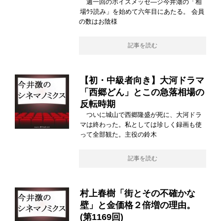
週一回のボイスメッセ―ジ今井澂の「相
場ｳﾗ読み」を始めて六年目にあたる。 会員
の数はお陰様
記事を読む
【初・中級者向き】大河ドラマ
「西郷どん」とこの急落相場の
反転時期
ついに城山で西郷隆盛が死に、大河ドラ
マは終わった。私としては珍しく録画も使
って全部観た。主役の鈴木
記事を読む
村上春樹「街とその不確かな
壁」と金価格２倍増の理由。
(第1169回)