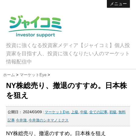
メニュー
投資に強くなる投資家メディア【ジャイコミ】個人投
資家を目指す人、投資に強くなりたい人のマーケット
情報配信中
ホーム
>
マーケットEye
>
NY株総売り、撤退のすすめ。日本株
を狙え
公開日：
2024/03/09
:
マーケットEye
,
上級
,
中級
,
全ての記事
,
初級
,
無料
記事
今井澂
,
今井澂のシネマノミクス
NY株総売り、撤退のすすめ。日本株を狙え