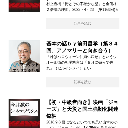
村上春樹「街とその不確かな壁」と金価格
２倍増の理由。2023・4・23 (第1169回) 6
記事を読む
基本の話ｂｙ前田昌孝（第３４
回、アノマリーと向き合う）
「株はハロウィーンに買い戻せ」というウ
オール街の相場格言は「５月に売って去
れ」（セルインメイ）とい
記事を読む
【初・中級者向き】映画「ジョ
ーズ」と天災と国土強靭化関連
銘柄
2018.9.8 夏になるといつでも思い出すのが
この「ジョーズ」だ。1９75年の作品だが、