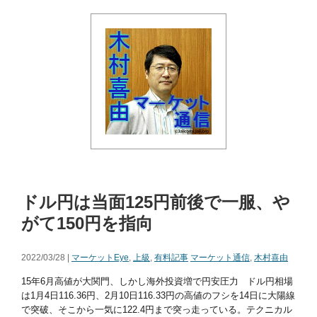
ドル円は当面125円前後で一服、や
がて150円を指向
2022/03/28 |
マーケットEye
,
上級
,
有料記事
マーケット通信
,
木村喜由
15年6月高値が大関門、しかし海外投資増で円安圧力 ドル円相場
は1月4日116.36円、2月10日116.33円の高値のフシを14日に大陽線
で突破、そこから一気に122.4円まで突っ走っている。テクニカル