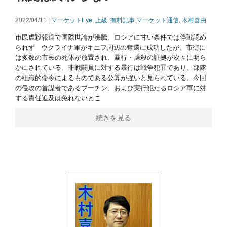
2022/04/11 |
マーケットEye
,
上級
,
有料記事
マーケット通信
,
木村喜由
市民虐殺報道で国際世論が沸騰、ロシアに甘い条件では停戦認め
られず ウクライナ軍がキエフ周辺の奪還に成功したが、市街に
は多数の市民の死体が放置され、暴行・虐殺の証拠が次々に明ら
かにされている。非戦闘員に対する暴行は戦争犯罪であり、部隊
の組織的命令によるものである公算が強いと見られている。今回
の侵攻の首謀者であるプーチン、および実行犯たるロシア軍に対
する責任追及は免れないとこ
続きを見る