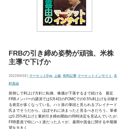
FRBの引き締め姿勢が頑強、米株
主導で下げか
2022/04/18 |
マーケットEye
,
上級
,
有料記事
マーケットインサイト
,
木
村喜由
前倒しで利上げ方針に転換、株価が下落するまで続ける 最近
FRBメンバーの講演では5月4日のFOMCでの0.5%利上げを示唆す
る発言が多くなっている。ハト派の筆頭と見られるブレイナード
氏までそうだから、ほぼそれに決まったと見るべきだろう。筆者
は0.25%利上げと量的引き締め開始の同時決定を見込んでいたが、
FRB委員で特にハト派だった人々が、雇用や賃金に関する中期展
望を大きく