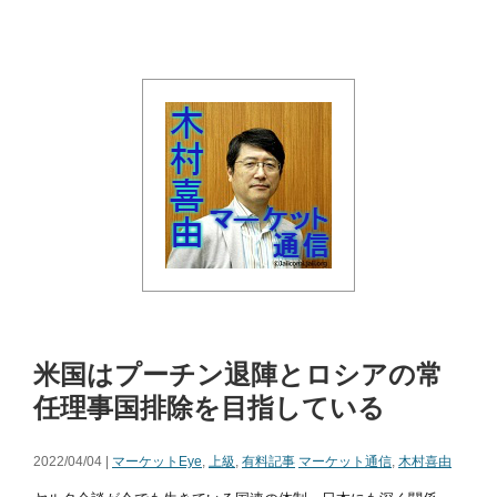
米国はプーチン退陣とロシアの常
任理事国排除を目指している
2022/04/04 |
マーケットEye
,
上級
,
有料記事
マーケット通信
,
木村喜由