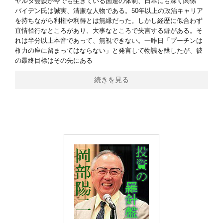
ヤルタ会談が今でも生きている国連の体制、日本にも深く関係
バイデン氏は誠実、清廉な人物である。50年以上の政治キャリア
を持ちながら利権や利得とは無縁だった。しかし経歴に似合わず
直情径行なところがあり、大事なところで失言する癖がある。そ
れは半分以上本音であって、無視できない。一昨日「プーチンは
権力の座に留まってはならない」と発言して物議を醸したが、彼
の最終目標はその先にある
続きを見る