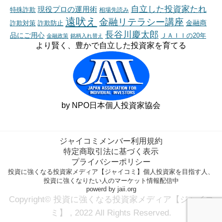
自立した投資家たれ
現役プロの運用術
特殊詐欺
相場先読み
遠吠え
金融リテラシー講座
金融商
詐欺対策
詐欺防止
長谷川慶太郎
品にご用心
ＪＡＩＩの20年
金融政策
銘柄入れ替え
より賢く、豊かで自立した投資家を育てる
by NPO日本個人投資家協会
ジャイコミメンバー利用規約
特定商取引法に基づく表示
プライバシーポリシー
投資に強くなる投資家メディア【ジャイコミ】個人投資家を目指す人、
投資に強くなりたい人のマーケット情報配信中
powerd by jaii.org
Copyright© 投資に強くなる投資家メディア【ジャイコ
ミ】 , 2022 All Rights Reserved.