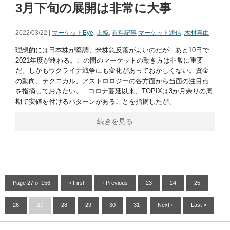
3月下旬の展開は非常に大事
2022/03/22 |
マーケットEye
,
上級
,
有料記事
マーケット通信
,
木村喜由
理想的には日本株が堅調、米株急反落がよいのだが あと10日で
2021年度が終わる。この間のマーケットの動き方は非常に重要
だ。しかもウクライナ戦争にも変化があっておかしくない。資金
の動向、テクニカル、アストロロジーの各方面から当面の注目点
を指摘しておきたい。 コロナ蔓延以来、TOPIXは3か月余りの周
期で安値を付けるパターンがあることを指摘したが、
続きを見る
Page 27 of 156
« First
‹ Previous
23
24
25
26
27
28
29
30
31
Next ›
Last »