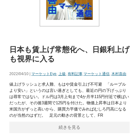
日本も賃上げ常態化へ、日銀利上げ
も視界に入る
2022/04/10 |
マーケットEye
,
上級
,
有料記事
マーケット通信
,
木村喜由
値上げラッシュと求人難、もはや賃金引上げ不可避 「ルーブル
より安い」というのは言い過ぎとしても、最近の円の下げっぷり
は尋常ではない。ドル円は3月上旬まで4か月半115円付近で横ばい
だったが、その後3週間で125円を付けた。物価上昇率は日本より
米国方がずっと高いから、購買力平価でみればむしろ円高になる
のが当然のはずだ。 足元の動きの背景として、FR
続きを見る