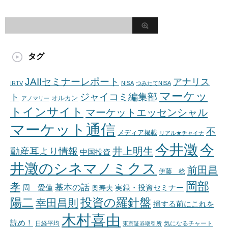
タグ
JAIIセミナーレポート
アナリス
IRTV
NISA
つみたてNISA
マーケッ
ジャイコミ編集部
ト
オルカン
アノマリー
トインサイト
マーケットエッセンシャル
マーケット通信
不
メディア掲載
リアル★チャイナ
今井澂
今
井上明生
動産耳より情報
中国投資
井澂のシネマノミクス
前田昌
伊藤 稔
岡部
孝
基本の話
周 愛蓮
奥寿夫
実録・投資セミナー
陽二
投資の羅針盤
幸田昌則
損する前にこれを
木村喜由
読め！
日経平均
東京証券取引所
気になるチャート