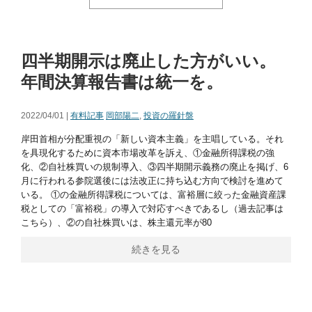
四半期開示は廃止した方がいい。
年間決算報告書は統一を。
2022/04/01 |
有料記事
岡部陽二
,
投資の羅針盤
岸田首相が分配重視の「新しい資本主義」を主唱している。それ
を具現化するために資本市場改革を訴え、①金融所得課税の強
化、②自社株買いの規制導入、③四半期開示義務の廃止を掲げ、6
月に行われる参院選後には法改正に持ち込む方向で検討を進めて
いる。 ①の金融所得課税については、富裕層に絞った金融資産課
税としての「富裕税」の導入で対応すべきであるし（過去記事は
こちら）、②の自社株買いは、株主還元率が80
続きを見る