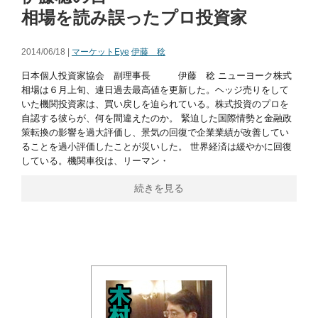
相場を読み誤ったプロ投資家
2014/06/18 |
マーケットEye
伊藤 稔
日本個人投資家協会 副理事長 伊藤 稔 ニューヨーク株式
相場は６月上旬、連日過去最高値を更新した。ヘッジ売りをして
いた機関投資家は、買い戻しを迫られている。株式投資のプロを
自認する彼らが、何を間違えたのか。 緊迫した国際情勢と金融政
策転換の影響を過大評価し、景気の回復で企業業績が改善してい
ることを過小評価したことが災いした。 世界経済は緩やかに回復
している。機関車役は、リーマン・
続きを見る