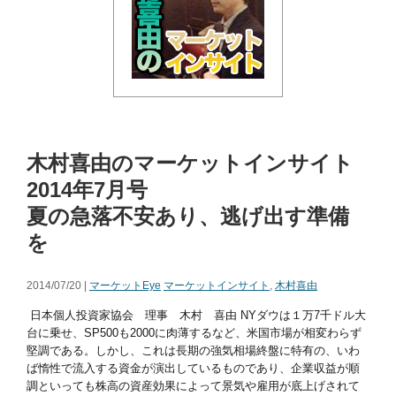
木村喜由のマーケットインサイト
2014年7月号
夏の急落不安あり、逃げ出す準備
を
2014/07/20 |
マーケットEye
マーケットインサイト
,
木村喜由
日本個人投資家協会 理事 木村 喜由 NYダウは１万7千ドル大
台に乗せ、SP500も2000に肉薄するなど、米国市場が相変わらず
堅調である。しかし、これは長期の強気相場終盤に特有の、いわ
ば惰性で流入する資金が演出しているものであり、企業収益が順
調といっても株高の資産効果によって景気や雇用が底上げされて