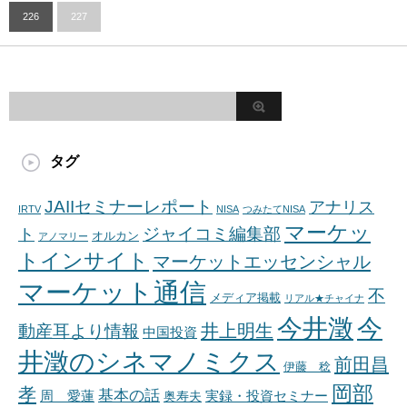
226
227
タグ
JAIIセミナーレポート
アナリス
IRTV
NISA
つみたてNISA
マーケッ
ジャイコミ編集部
ト
オルカン
アノマリー
トインサイト
マーケットエッセンシャル
マーケット通信
不
メディア掲載
リアル★チャイナ
今井澂
今
井上明生
動産耳より情報
中国投資
井澂のシネマノミクス
前田昌
伊藤 稔
岡部
孝
基本の話
周 愛蓮
奥寿夫
実録・投資セミナー