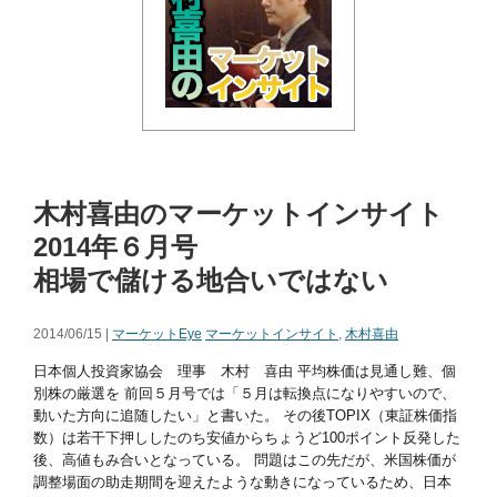
木村喜由のマーケットインサイト
2014年６月号
相場で儲ける地合いではない
2014/06/15 |
マーケットEye
マーケットインサイト
,
木村喜由
日本個人投資家協会 理事 木村 喜由 平均株価は見通し難、個
別株の厳選を 前回５月号では「５月は転換点になりやすいので、
動いた方向に追随したい」と書いた。 その後TOPIX（東証株価指
数）は若干下押ししたのち安値からちょうど100ポイント反発した
後、高値もみ合いとなっている。 問題はこの先だが、米国株価が
調整場面の助走期間を迎えたような動きになっているため、日本