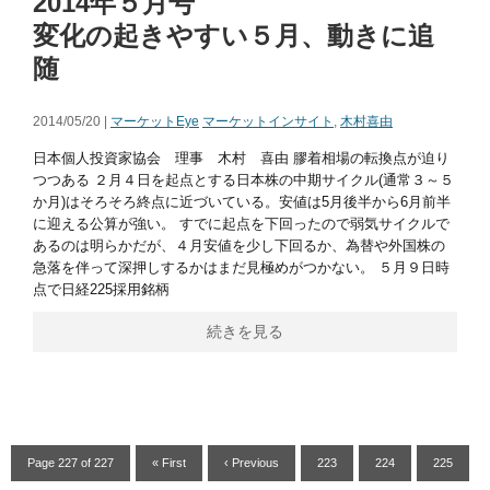
2014年５月号
変化の起きやすい５月、動きに追
随
2014/05/20 |
マーケットEye
マーケットインサイト
,
木村喜由
日本個人投資家協会 理事 木村 喜由 膠着相場の転換点が迫り
つつある ２月４日を起点とする日本株の中期サイクル(通常３～５
か月)はそろそろ終点に近づいている。安値は5月後半から6月前半
に迎える公算が強い。 すでに起点を下回ったので弱気サイクルで
あるのは明らかだが、４月安値を少し下回るか、為替や外国株の
急落を伴って深押しするかはまだ見極めがつかない。 ５月９日時
点で日経225採用銘柄
続きを見る
Page 227 of 227
« First
‹ Previous
223
224
225