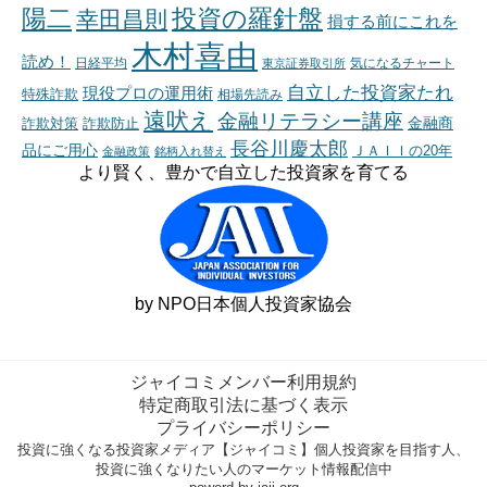
陽二
投資の羅針盤
幸田昌則
損する前にこれを
木村喜由
読め！
日経平均
東京証券取引所
気になるチャート
自立した投資家たれ
現役プロの運用術
特殊詐欺
相場先読み
遠吠え
金融リテラシー講座
金融商
詐欺対策
詐欺防止
長谷川慶太郎
品にご用心
ＪＡＩＩの20年
金融政策
銘柄入れ替え
より賢く、豊かで自立した投資家を育てる
by NPO日本個人投資家協会
ジャイコミメンバー利用規約
特定商取引法に基づく表示
プライバシーポリシー
投資に強くなる投資家メディア【ジャイコミ】個人投資家を目指す人、
投資に強くなりたい人のマーケット情報配信中