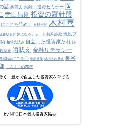
岡
の話
奥寿夫
実録・投資セミナー
二
投資の羅針盤
幸田昌則
木村喜
前にこれを読め！
日経平均
現役プ
特殊詐欺
証券取引所
気になるチャート
自立した投資家たれ
用術
詐
相場先読み
遠吠え
金融リテラシー
欺防止
長谷
融商品にご用心
金融政策
銘柄入れ替え
郎
ＪＡＩＩの20年
賢く、豊かで自立した投資家を育てる
by NPO日本個人投資家協会