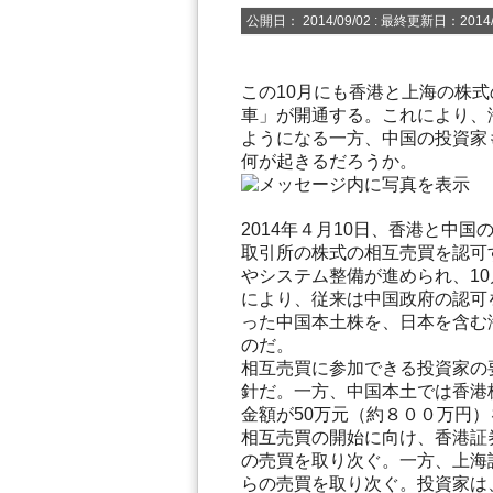
公開日：
2014/09/02
: 最終更新日：2014/
この10月にも香港と上海の株
車」が開通する。これにより、
ようになる一方、中国の投資家
何が起きるだろうか。
2014年４月10日、香港と中
取引所の株式の相互売買を認可
やシステム整備が進められ、1
により、従来は中国政府の認可
った中国本土株を、日本を含む
のだ。
相互売買に参加できる投資家の
針だ。一方、中国本土では香港
金額が50万元（約８００万円
相互売買の開始に向け、香港証
の売買を取り次ぐ。一方、上海
らの売買を取り次ぐ。投資家は