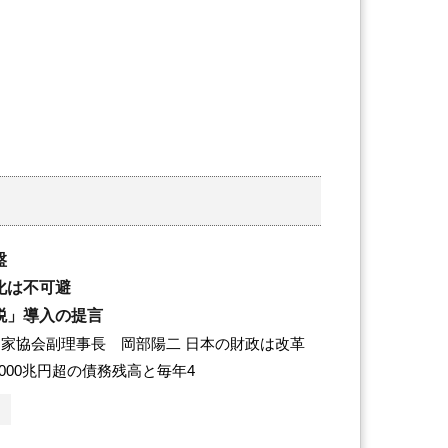
盤
化は不可避
税」導入の提言
家協会副理事長 岡部陽二 日本の財政は改革
,000兆円超の債務残高と毎年4