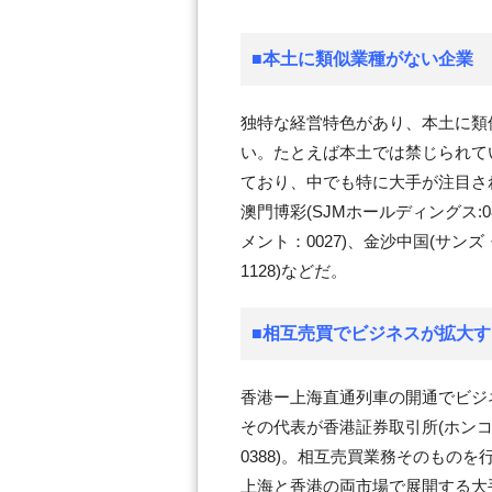
■本土に類似業種がない企業
独特な経営特色があり、本土に類
い。たとえば本土では禁じられて
ており、中でも特に大手が注目さ
澳門博彩(SJMホールディングス:
メント：0027)、金沙中国(サンズ
1128)などだ。
■相互売買でビジネスが拡大
香港ー上海直通列車の開通でビジ
その代表が香港証券取引所(ホン
0388)。相互売買業務そのもの
上海と香港の両市場で展開する大