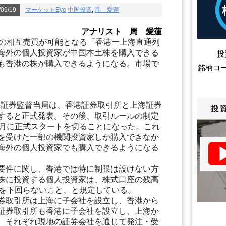
09/19
マーケットEye
中国投資
,
周 愛蓮
アナリスト 周 愛蓮
式の相互売買が可能となる「香港ー上海直通列
海外の個人投資家が中国本土株を購入できる
投
も香港の株が購入できるようになる。市場で
銘柄コ
国の証券監督当局は、香港証券取引所と上海証券
すると正式発表。その後、取引ルールの制定
0月に正式スタートを切ることになった。これ
を受けた一部の機関投資家しか購入できなか
海外の個人投資家でも購入できるようになる
要件に関し、香港では特に制限は設けない方
株に投資する個人投資家は、株式口座の残高
）を下回らないこと、と規定している。
券取引所は上海に子会社を設立し、香港から
証券取引所も香港に子会社を設立し、上海か
、それぞれ現地の証券会社を通じて発注・受