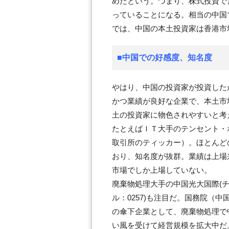
めたという。つまり、株式投資で
っていることになる。相当の中国
では、中国の本土投資家は香港市
■中国での好感度、知名度
やはり、中国の投資家が投資した
かつ業績が良好な企業で、本土市
土の投資家に物色されやすいと考
たとえばＩＴ大手のテンセント・ホ
取引所のティッカー）。ほとんど
おり、知名度が抜群。業績は上場
市場でしか上場していない。
廃棄物処理大手の中国光大国際(
ル：0257)も注目だ。国務院（
の傘下企業として、廃棄物処理で
い風を受けて経営規模を拡大中だ