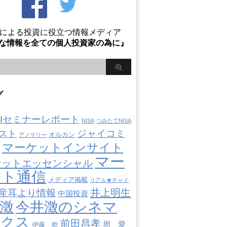
Oによる投資に役立つ情報メディア
な情報を全ての個人投資家の為に』
グ
AIIセミナーレポート
NISA
つみたてNISA
ジャイコミ
スト
オルカン
アノマリー
マーケットインサイト
マー
ケットエッセンシャル
ット通信
メディア掲載
リアル★チャイ
井上明生
産耳より情報
中国投資
澂
今井澂のシネマ
ミクス
前田昌孝
周 愛
伊藤 稔