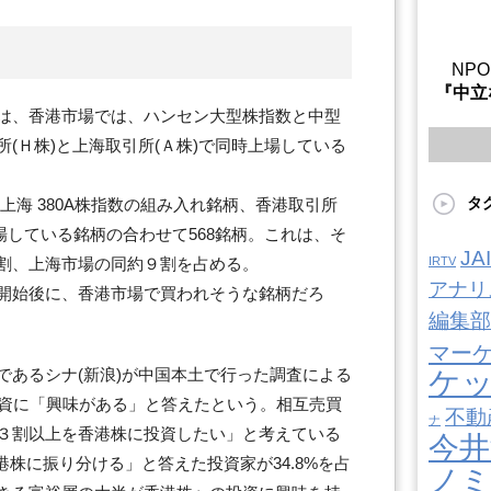
NP
『中立
は、香港市場では、ハンセン大型株指数と中型
(Ｈ株)と上海取引所(Ａ株)で同時上場している
タ
上海 380A株指数の組み入れ銘柄、香港取引所
上場している銘柄の合わせて568銘柄。これは、そ
J
割、上海市場の同約９割を占める。
IRTV
アナリ
開始後に、香港市場で買われそうな銘柄だろ
編集部
マー
であるシナ(新浪)が中国本土で行った調査による
ケ
投資に「興味がある」と答えたという。相互売買
不動
ナ
３割以上を香港株に投資したい」と考えている
今井
港株に振り分ける」と答えた投資家が34.8%を占
ノ