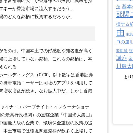
きる富裕層の大半が香港株への投資に興味を持
基本
蓮
マネーが香港市場に流入するだろう。
部陽
場のどんな銘柄に投資するだろうか。
損する
由
東京
ロの運
がるのは、中国本土での好感度や知名度が高く
欺対策
詐
講座
場に上場していない銘柄。これらの銘柄は、本
金
川慶太
えられる
ールディングス（0700、以下数字は香港証券
より
の携帯電話ユーザーは同社のアプリを利用して
来増収増益が続き、なお拡大中だ。しかし香港
チャイナ・エバーブライト・インターナショナ
中国の最高行政機関）の直轄企業「中国光大集団」
中国最大級の企業で、環境保全重視の政策の追
。本土市場では環境関連銘柄が数多く上場して