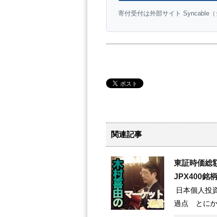
寄付受付は外部サイト Syncabl
関連記事
東証時価総
JPX400
日本個人投資
過点 とに