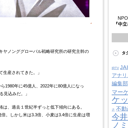
NP
『中立
キヤノンググローバル戦略研究所の研究主幹の
タ
J
IRTV
て生産されてきた。」
アナリ
編集部
ら1980年に45億人、2022年に80億人になっ
マー
する見込みだ。」
ケ
格は、過去１世紀半ずっと低下傾向にある。
不動
ナ
.5億倍。しかし米は3.3倍、小麦は3.4倍に生産は増
今井
ノ