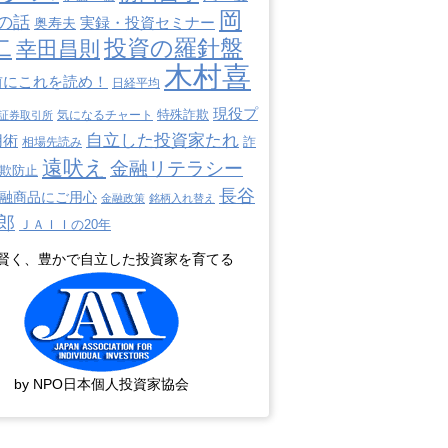
岡
の話
奥寿夫
実録・投資セミナー
二
投資の羅針盤
幸田昌則
木村喜
前にこれを読め！
日経平均
現役プ
特殊詐欺
証券取引所
気になるチャート
自立した投資家たれ
用術
詐
相場先読み
遠吠え
金融リテラシー
欺防止
長谷
融商品にご用心
金融政策
銘柄入れ替え
郎
ＪＡＩＩの20年
賢く、豊かで自立した投資家を育てる
by NPO日本個人投資家協会