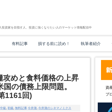
人投資家を目指す人、投資に強くなりたい人のマーケット情報配信中
有料記事
損する前に読め！
執筆者紹介
糧攻めと食料価格の上昇
米国の債務上限問題。
資
第1161回)
プ
中級
,
初級
,
無料記事
今井澂
,
今井澂のシネマノミクス