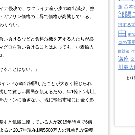
基本
蓮
ライナ侵攻で、ウクライナ産小麦の輸出減少、熱
部陽
・ガソリン価格の上昇で価格が高騰している。
変わりない。
損する
由
東京
買い負けるなどと食料危機をアオる人たちが必
ロの運
マグロを買い負けることはあっても、小麦輸入
欺対策
詐
コ、
講座
金
川慶太
けることはない。」
より
のインドが輸出制限したことが大きく報じられ
騰して貧しい国民が飢えるため、年1億トン以上
95万トンに過ぎない。現に輸出市場には全く影
すと飢餓に陥っている人が2019年時点で6億
よると2017年現在1億5500万人の乳幼児が栄養