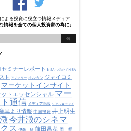
Oによる投資に役立つ情報メディア
な情報を全ての個人投資家の為に』
グ
AIIセミナーレポート
NISA
つみたてNISA
ジャイコミ
スト
オルカン
アノマリー
マーケットインサイト
マー
ケットエッセンシャル
ット通信
メディア掲載
リアル★チャイ
井上明生
産耳より情報
中国投資
澂
今井澂のシネマ
ミクス
前田昌孝
周 愛
伊藤 稔