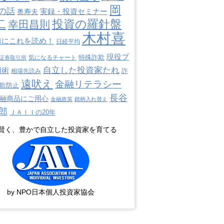
岡
の話
奥寿夫
実録・投資セミナー
二
投資の羅針盤
幸田昌則
木村喜
前にこれを読め！
日経平均
現役プ
特殊詐欺
証券取引所
気になるチャート
自立した投資家たれ
用術
詐
相場先読み
遠吠え
金融リテラシー
欺防止
長谷
融商品にご用心
金融政策
銘柄入れ替え
郎
ＪＡＩＩの20年
賢く、豊かで自立した投資家を育てる
by NPO日本個人投資家協会