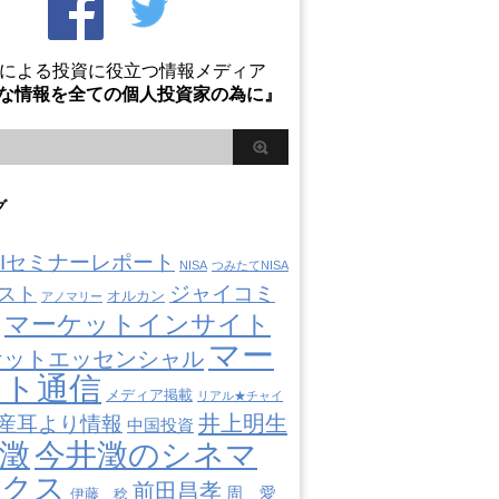
Oによる投資に役立つ情報メディア
な情報を全ての個人投資家の為に』
グ
AIIセミナーレポート
NISA
つみたてNISA
ジャイコミ
スト
オルカン
アノマリー
マーケットインサイト
マー
ケットエッセンシャル
ット通信
メディア掲載
リアル★チャイ
井上明生
産耳より情報
中国投資
澂
今井澂のシネマ
ミクス
前田昌孝
周 愛
伊藤 稔