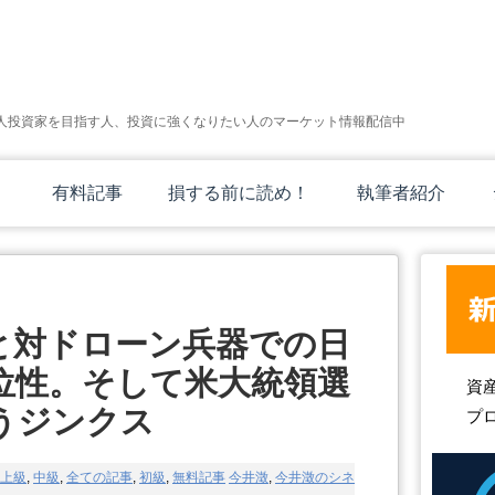
人投資家を目指す人、投資に強くなりたい人のマーケット情報配信中
有料記事
損する前に読め！
執筆者紹介
と対ドローン兵器での日
位性。そして米大統領選
資
うジンクス
プ
上級
,
中級
,
全ての記事
,
初級
,
無料記事
今井澂
,
今井澂のシネ