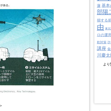
基本
蓮
部陽
損する
由
東京
ロの運
欺対策
詐
講座
金
川慶太
より
＞