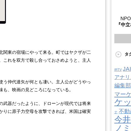
NP
『中立
北関東の宿場にやって来る。町ではヤクザが二
タ
。これを双方で殺し合っておさめようと、主人
J
IRTV
アナリ
使う仲代達矢が何とも凄い。主人公がどうやっ
編集部
味も、映画の見どころになっている。
マー
ケ
の武器だったように、ドローンが現代では将来
不動
かりに原子力空母を攻撃できれば、米国は確実
ナ
今井
ノ