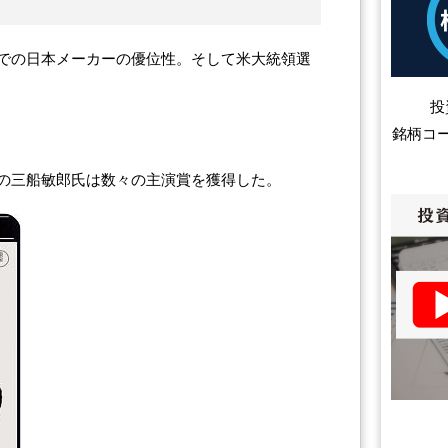
での日本メーカーの優位性。そして米大統領選
投
銘柄コ
の三船敏郎氏は数々の主演賞を獲得した。