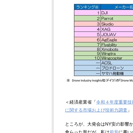
＜経済産業省「
令和４年度重要技
に関する市場および技術力調査
」
ところが、大発会はNY安の影響
食らった形だが、私は
前号
に書い