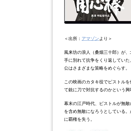
＜出所：
アマゾン
より＞
風来坊の浪人（桑畑三十郎）が、
手に別れて抗争をくり返していた
公はさまざまな策略をめぐらす。
この映画のカタキ役でピストルを
て銃に刀で対抗するのかという興
幕末の江戸時代、ピストルが無敵
を含め無敵になろうとしている。
に覇権を失う。