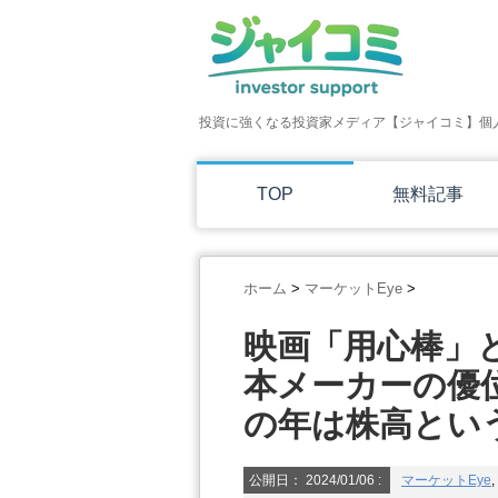
投資に強くなる投資家メディア【ジャイコミ】個
TOP
無料記事
ホーム
>
マーケットEye
>
映画「用心棒」
本メーカーの優
の年は株高とい
公開日：
2024/01/06
:
マーケットEye
,