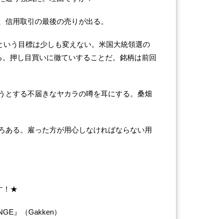
、信用取引の最後の売りが出る。
0円という目標は少しも変えない。米国大統領選の
ある。押し目買いに徹ていすることだ。銘柄は前回
うとする不届きなヤカラの噂を耳にする。桑畑
ろある。雇った方が用心しなければならない用
す！★
GE』（Gakken）