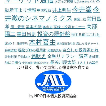
不
メディア掲載
リアル★チャイナ
今井澂
今
井上明生
動産耳より情報
中国投資
井澂のシネマノミクス
前田昌
伊藤 稔
岡部
孝
基本の話
周 愛蓮
奥寿夫
実録・投資セミナー
陽二
投資の羅針盤
幸田昌則
損する前にこれを
木村喜由
読め！
日経平均
東京証券取引所
気になるチャート
自立した投資家たれ
現役プロの運用術
特殊詐欺
相場先読み
遠吠え
金融リテラシー講座
金融商
詐欺対策
詐欺防止
長谷川慶太郎
品にご用心
ＪＡＩＩの20年
金融政策
銘柄入れ替え
より賢く、豊かで自立した投資家を育てる
by NPO日本個人投資家協会