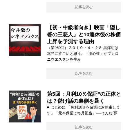
記事を読む
【初・中級者向き】映画「隠し
砦の三悪人」と10連休後の株価
上昇を予測する理由
（第960回）２０１９・４・２８ 黒澤明は
本当にすごいと思う。「用心棒」がマカロ
ニウエスタンを生み
記事を読む
第5回：月利10％保証”の正体と
は？儲け話の裏側を暴く
■ はじめに 「月利10％を確実にお約束しま
す」「元本保証で毎月配当」──そんな“夢
記事を読む