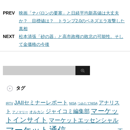
PREV
映画「ナバロンの要塞」と日経平均新高値は大丈夫
か？ 目標値は？ トランプ2.0のベネズエラ攻撃した
真相
NEXT
松本清張「砂の器」と高市政権の敗北の可能性。そし
て金価格の今後
タグ
JAIIセミナーレポート
アナリス
IRTV
NISA
つみたてNISA
マーケッ
ジャイコミ編集部
ト
オルカン
アノマリー
トインサイト
マーケットエッセンシャル
マーケット通信