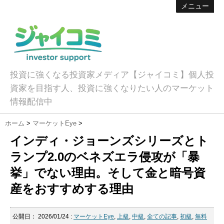
メニュー
投資に強くなる投資家メディア【ジャイコミ】個人投
資家を目指す人、投資に強くなりたい人のマーケット
情報配信中
ホーム
>
マーケットEye
>
インディ・ジョーンズシリーズとト
ランプ2.0のベネズエラ侵攻が「暴
挙」でない理由。そして金と暗号資
産をおすすめする理由
公開日：
2026/01/24
:
マーケットEye
,
上級
,
中級
,
全ての記事
,
初級
,
無料