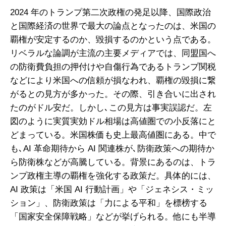
2024 年のトランプ第二次政権の発足以降、国際政治
と国際経済の世界で最大の論点となったのは、米国の
覇権が安定するのか、毀損するのかという点である。
リベラルな論調が主流の主要メディアでは、同盟国へ
の防衛費負担の押付けや自傷行為であるトランプ関税
などにより米国への信頼が損なわれ、覇権の毀損に繋
がるとの見方が多かった。その際、引き合いに出され
たのがドル安だ。しかし､この見方は事実誤認だ。左
図のように実質実効ドル相場は高値圏での小反落にと
どまっている。米国株価も史上最高値圏にある。中で
も､AI 革命期待から AI 関連株が､防衛政策への期待か
ら防衛株などが高騰している。背景にあるのは、トラ
ンプ政権主導の覇権を強化する政策だ。具体的には、
AI 政策は「米国 AI 行動計画」や「ジェネシス・ミッ
ション」、防衛政策は「力による平和」を標榜する
「国家安全保障戦略」などが挙げられる。他にも半導