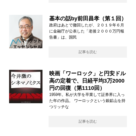
基本の話by前田昌孝（第１回）
政府はあとで撤回したが、２０１９年６月
に金融庁が公表した「老後２０００万円報
告書」は、国民
記事を読む
映画「ワーロック」と円安ドル
高の定着で、日経平均3万2000
円の回復（第1110回）
1959年。私が大学を卒業して証券界に入っ
た年の作品。 ワーロックという銀鉱山を持
つリッチな
記事を読む