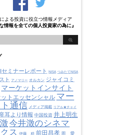
Oによる投資に役立つ情報メディア
な情報を全ての個人投資家の為に』
グ
AIIセミナーレポート
NISA
つみたてNISA
ジャイコミ
スト
オルカン
アノマリー
マーケットインサイト
マー
ケットエッセンシャル
ット通信
メディア掲載
リアル★チャイ
井上明生
産耳より情報
中国投資
澂
今井澂のシネマ
ミクス
前田昌孝
周 愛
伊藤 稔