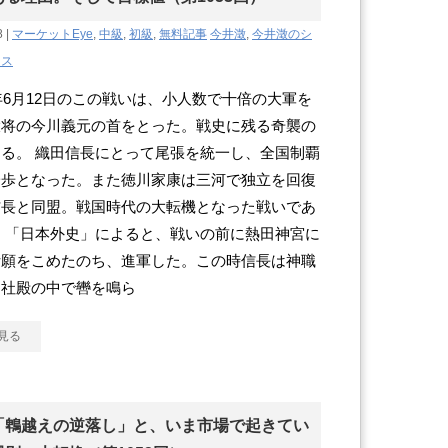
8 |
マーケットEye
,
中級
,
初級
,
無料記事
今井澂
,
今井澂のシ
クス
年6月12日のこの戦いは、小人数で十倍の大軍を
大将の今川義元の首をとった。戦史に残る奇襲の
る。 織田信長にとって尾張を統一し、全国制覇
一歩となった。また徳川家康は三河で独立を回復
信長と同盟。戦国時代の大転機となった戦いであ
 「日本外史」によると、戦いの前に熱田神宮に
祈願をこめたのち、進軍した。この時信長は神職
て社殿の中で轡を鳴ら
見る
「鵯越えの逆落し」と、いま市場で起きてい