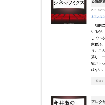
る銘柄
2021/02/2
ネマノミ
一般的に
いるが
してい
家物語
う。こ
落し、
駆け下
はない
続きを
アレク