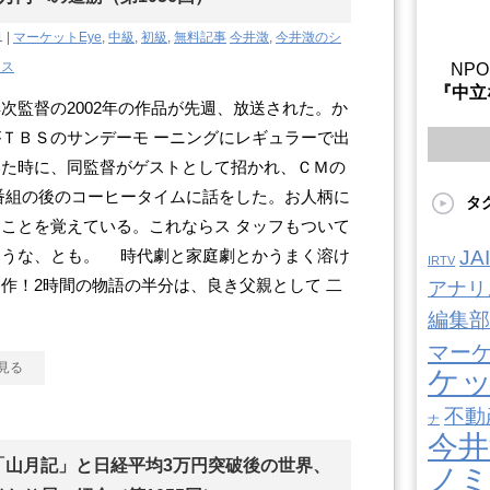
1 |
マーケットEye
,
中級
,
初級
,
無料記事
今井澂
,
今井澂のシ
クス
NP
『中立
監督の2002年の作品が先週、放送された。か
ＴＢＳのサンデーモ ーニングにレギュラーで出
いた時に、同監督がゲストとして招かれ、ＣＭの
番組の後のコーヒータイムに話をした。お人柄に
タ
ことを覚えている。これならス タッフもついて
J
ろうな、とも。 時代劇と家庭劇とかうまく溶け
IRTV
作！2時間の物語の半分は、良き父親として 二
アナリ
編集部
マー
見る
ケ
不動
ナ
今井
「山月記」と日経平均3万円突破後の世界、
ノ