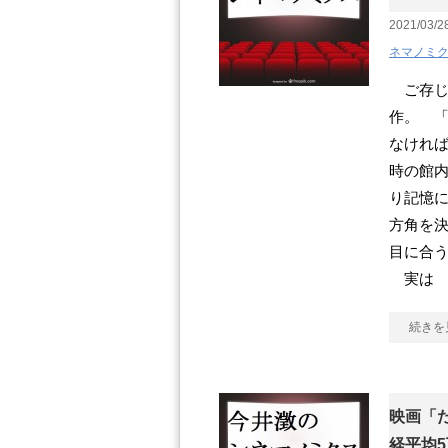
2021/03/2
ネマノミ
ご存じ
作。 「
なけれ
時の館内
り記憶
方角を決
目に合う
実は
続きを
映画「
経平均5