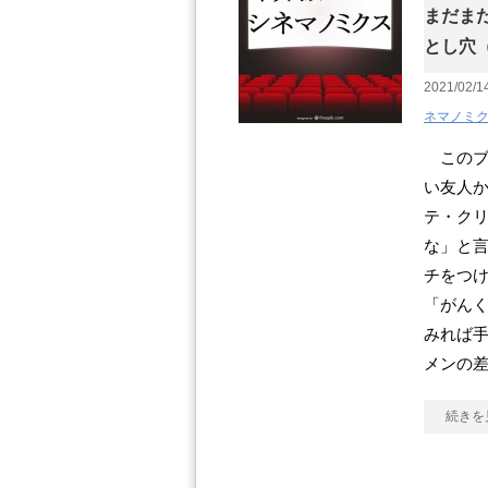
まだま
とし穴
2021/02/1
ネマノミ
このブ
い友人か
テ・ク
な」と
チをつ
「がん
みれば手
メンの
続きを