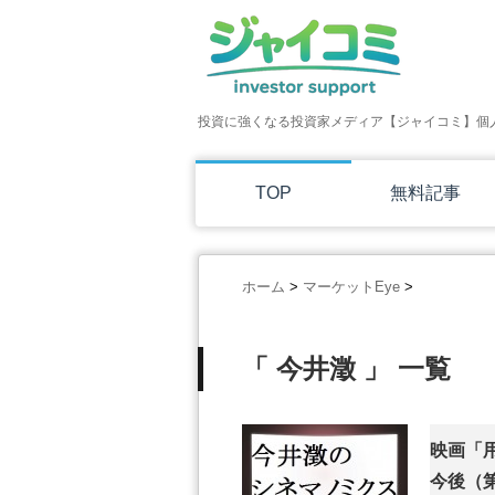
投資に強くなる投資家メディア【ジャイコミ】個
TOP
無料記事
ホーム
>
マーケットEye
>
「 今井澂 」 一覧
映画「
今後（第