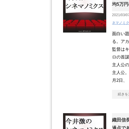
均5万
2021/03/0
ネマノミ
面白い
る。アカ
監督はキ
ロの首
主人公の
主人公。
月2日、
続きを
織田信
過点であ