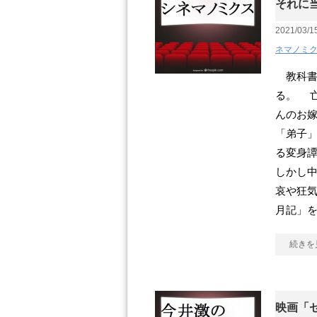
それに当
2021/03/1
ネマノミ
教科書
る。 
んのお嫁
「弟子
る変身
しかし中
哀や狂
月記」
続きを
映画「