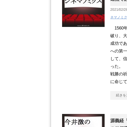
2021/02/2
ネマノミ
1560
破り、
成功であ
への第
して、
った。
戦勝の
に命じ
続きを
源義経