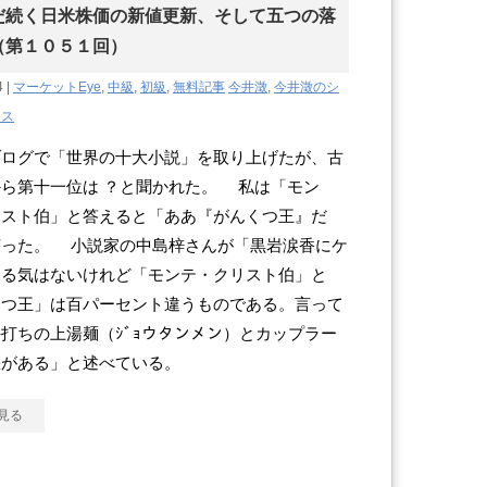
だ続く日米株価の新値更新、そして五つの落
（第１０５１回）
4 |
マーケットEye
,
中級
,
初級
,
無料記事
今井澂
,
今井澂のシ
クス
ログで「世界の十大小説」を取り上げたが、古
ら第十一位は ？と聞かれた。 私は「モン
リスト伯」と答えると「ああ『がんくつ王』だ
言った。 小説家の中島梓さんが「黒岩涙香にケ
ける気はないけれど「モンテ・クリスト伯」と
くつ王」は百パーセント違うものである。言って
打ちの上湯麺（ｼﾞｮウタンメン）とカップラー
差がある」と述べている。
見る