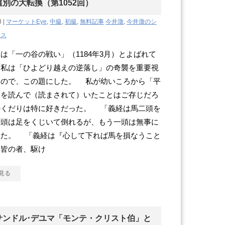
選別の大転換（第1052回）
3 |
マーケットEye
,
中級
,
初級
,
無料記事
今井澂
,
今井澂のシ
クス
は「一の谷の戦い」（1184年3月）とよばれて
、私は「ひよどり越えの逆落し」の奇襲を重要視
るので、この題にした。 私が幼いころから「平
」を読んで（読まされて）いたことはご存じだろ
のくだりは特に好きだった。 「義経は馬二頭を
一頭は足をくじいて倒れるが、もう一頭は無事に
った。 「義経は『心して下れば馬を損なうこと
。皆の者、駆け
見る
サンドル･デユマ「モンテ・クリスト伯」と