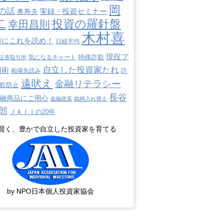
岡
の話
奥寿夫
実録・投資セミナー
二
投資の羅針盤
幸田昌則
木村喜
前にこれを読め！
日経平均
現役プ
特殊詐欺
証券取引所
気になるチャート
自立した投資家たれ
用術
詐
相場先読み
遠吠え
金融リテラシー
欺防止
長谷
融商品にご用心
金融政策
銘柄入れ替え
郎
ＪＡＩＩの20年
賢く、豊かで自立した投資家を育てる
by NPO日本個人投資家協会