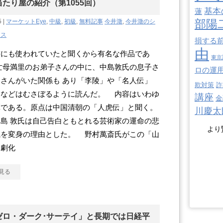
たり屋の紹介（第1055回）
基本
蓮
部陽
5 |
マーケットEye
,
中級
,
初級
,
無料記事
今井澂
,
今井澂のシ
クス
損する
由
にも使われていたと聞くから有名な作品であ
東京
亡母満里のお弟子さんの中に、中島敦氏の息子さ
ロの運
さんがいた関係も あり「李陵」や「名人伝」
欺対策
詐
」などはむさぼるように読んだ。 内容はいわゆ
講座
金
譚である。原点は中国清朝の「人虎伝」と聞く。
川慶太
島 敦氏は自己告白ともとれる芸術家の運命の悲
より
気を変身の理由とした。 野村萬斎氏がこの「山
を劇化
見る
ゼロ・ダーク･サーテイ」と長期では日経平