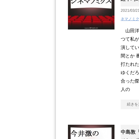
2021/03/2
ネマノミ
山田洋次
つて私が
演して
間とか 
打たれた
ゆくだ
合った傑
人の
続きを
中島敦