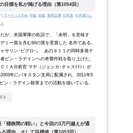
円の目標を私が掲げる理由（第1054回）
7 |
マーケットEye
,
中級
,
初級
,
無料記事
今井澂
,
今井澂のシ
クス
題だが、米国軍隊の俗語で、「未明」を意味す
デミー賞を含む60の賞を受賞した 名作である。
ャサリン･ビグロｰ｡ あの９１１の同時多発テ
謀者ビン・ラデインへの奇襲作戦を取り上げた。
ＣＩＡ分析官 マヤ（ジェシカ･チャスﾃｲﾝ）が
2003年にパキスタン支局に配属され、2011年5
 ビン・ラデイン殺害までの活動を描いている。
見る
長「桶狭間の戦い」と今回の3万円越えが通
る理由。そして目標値（第1053回）