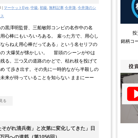
8 |
マーケットEye
,
中級
,
初級
,
無料記事
今井澂
,
今井澂のシ
クス
の黒澤明監督、三船敏郎コンビの名作中の名
投
用心棒にもいろいろある。 雇った方で、用心し
銘柄コ
ばならねえ用心棒だってある」という名セリフの
の 大爆笑が懐かしい。 冒頭のシーンがやは
に残る。三つ又の道路のかどで、枯れ枝を投げて
め て歩き出す。その先に一時的ながら半殺しの
未来が待っていることを知らない ままにーー
見る
たそがれ清兵衛」と次第に変化してきた」日
万円への道筋（第1056回）