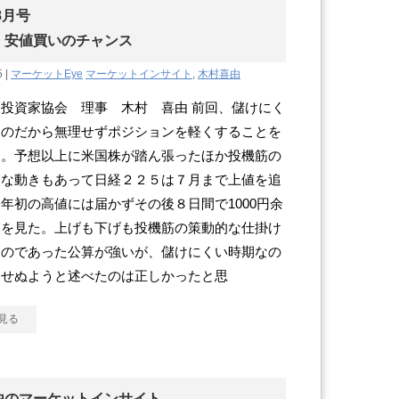
8月号
、安値買いのチャンス
5 |
マーケットEye
マーケットインサイト
,
木村喜由
投資家協会 理事 木村 喜由 前回、儲けにく
なのだから無理せずポジションを軽くすることを
た。予想以上に米国株が踏ん張ったほか投機筋の
的な動きもあって日経２２５は７月まで上値を追
年初の高値には届かずその後８日間で1000円余
落を見た。上げも下げも投機筋の策動的な仕掛け
ものであった公算が強いが、儲けにくい時期なの
はせぬようと述べたのは正しかったと思
見る
由のマーケットインサイト