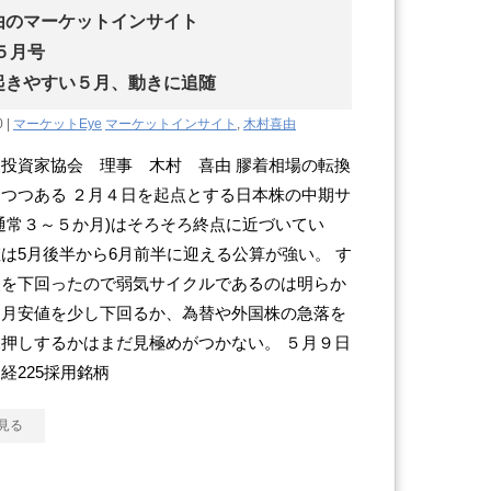
由のマーケットインサイト
年５月号
起きやすい５月、動きに追随
0 |
マーケットEye
マーケットインサイト
,
木村喜由
投資家協会 理事 木村 喜由 膠着相場の転換
つつある ２月４日を起点とする日本株の中期サ
通常３～５か月)はそろそろ終点に近づいてい
は5月後半から6月前半に迎える公算が強い。 す
点を下回ったので弱気サイクルであるのは明らか
４月安値を少し下回るか、為替や外国株の急落を
押しするかはまだ見極めがつかない。 ５月９日
経225採用銘柄
見る