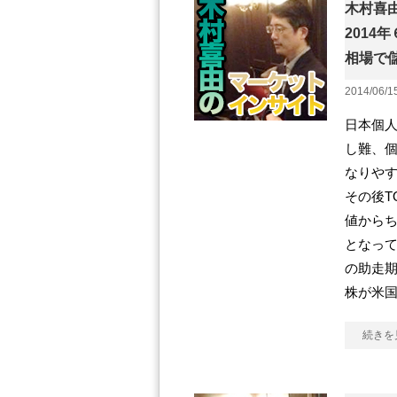
木村喜
2014
相場で
2014/06/1
日本個人
し難、個
なりや
その後T
値からち
となって
の助走
株が米
続きを