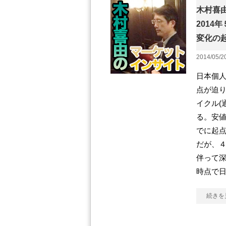
木村喜
2014
変化の
2014/05/2
日本個人
点が迫り
イクル(
る。安値
でに起
だが、
伴って深
時点で日
続きを