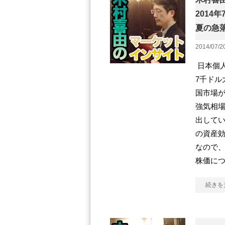
2014年
夏の急
2014/07/2
日本個人
7千ドル
国市場
強気相
出して
の資産
なので、
株価に
続きを