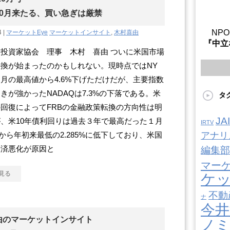
10月来たる、買い急ぎは厳禁
NP
4 |
マーケットEye
マーケットインサイト
,
木村喜由
『中立
投資家協会 理事 木村 喜由 ついに米国市場
換が始まったのかもしれない。現時点ではNY
月の最高値から4.6%下げただけだが、主要指数
きが強かったNADAQは7.3%の下落である。米
タ
回復によってFRBの金融政策転換の方向性は明
J
、米10年債利回りは過去３年で最高だった１月
IRTV
6%から年初来最低の2.285%に低下しており、米国
アナリ
経済悪化が原因と
編集部
マー
見る
ケ
不動
ナ
今井
由のマーケットインサイト
ノ