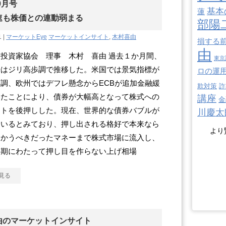
9月号
基本
蓮
速も株価との連動弱まる
部陽
1 |
マーケットEye
マーケットインサイト
,
木村喜由
損する
由
投資家協会 理事 木村 喜由 過去１か月間、
東京
場はジリ高歩調で推移した。米国では景気指標が
ロの運
調、欧州ではデフレ懸念からECBが追加金融緩
欺対策
詐
いたことにより、債券が大幅高となって株式への
講座
金
フトを後押しした。現在、世界的な債券バブルが
川慶太
ているとみており、押し出される格好で本来なら
より
向かうべきだったマネーまで株式市場に流入し、
長期にわたって押し目を作らない上げ相場
見る
由のマーケットインサイト