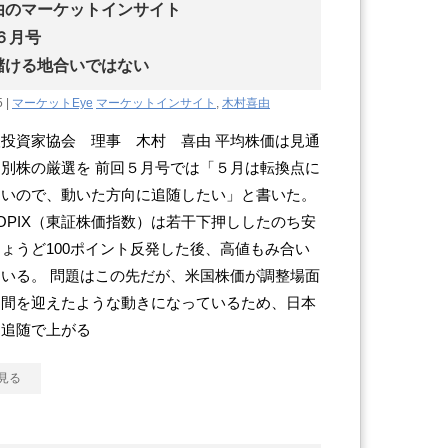
由のマーケットインサイト
年６月号
儲ける地合いではない
5 |
マーケットEye
マーケットインサイト
,
木村喜由
投資家協会 理事 木村 喜由 平均株価は見通
別株の厳選を 前回５月号では「５月は転換点に
すいので、動いた方向に追随したい」と書いた。
OPIX（東証株価指数）は若干下押ししたのち安
ょうど100ポイント反発した後、高値もみ合い
いる。 問題はこの先だが、米国株価が調整場面
期間を迎えたような動きになっているため、日本
国追随で上がる
見る