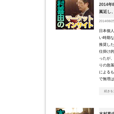
2014年
嵐近し
2014/08/2
日本個人
い時期
推奨し
仕掛け
ったが、
りの急
による
で無理
続きを
木村喜