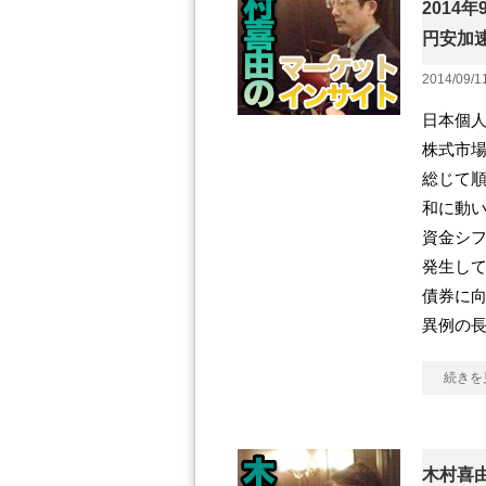
2014年
円安加
2014/09/1
日本個人
株式市
総じて順
和に動
資金シ
発生し
債券に
異例の
続きを
木村喜