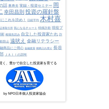
岡
の話
奥寿夫
実録・投資セミナー
二
投資の羅針盤
幸田昌則
木村喜
前にこれを読め！
日経平均
現役プ
特殊詐欺
証券取引所
気になるチャート
自立した投資家たれ
用術
詐
相場先読み
遠吠え
金融リテラシー
欺防止
長谷
融商品にご用心
金融政策
銘柄入れ替え
郎
ＪＡＩＩの20年
賢く、豊かで自立した投資家を育てる
by NPO日本個人投資家協会