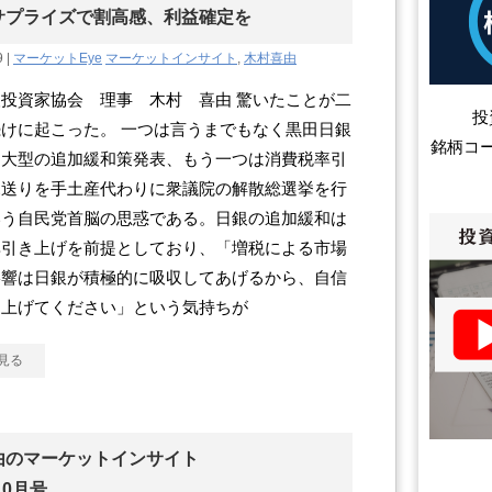
サプライズで割高感、利益確定を
9 |
マーケットEye
マーケットインサイト
,
木村喜由
投資家協会 理事 木村 喜由 驚いたことが二
投
けに起こった。 一つは言うまでもなく黒田日銀
銘柄コ
超大型の追加緩和策発表、もう一つは消費税率引
見送りを手土産代わりに衆議院の解散総選挙を行
いう自民党首脳の思惑である。日銀の追加緩和は
率引き上げを前提としており、「増税による市場
影響は日銀が積極的に吸収してあげるから、自信
て上げてください」という気持ちが
見る
由のマーケットインサイト
10月号