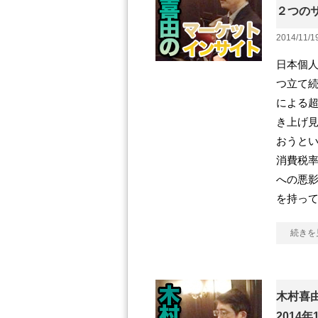
２つの
2014/11/1
日本個人
つ立て続
による
き上げ
おうと
消費税
への悪
を持っ
続きを
木村喜
2014年