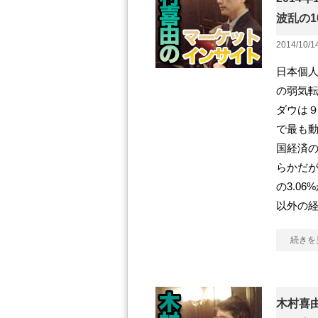
波乱の
2014/10/1
日本個人
の弱気転
ダウは９
で最も動
国経済の
らかだが
の3.0
以外の
続きを
木村喜