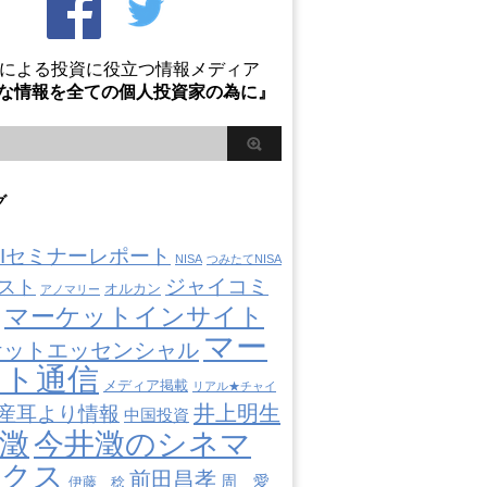
Oによる投資に役立つ情報メディア
な情報を全ての個人投資家の為に』
グ
AIIセミナーレポート
NISA
つみたてNISA
ジャイコミ
スト
オルカン
アノマリー
マーケットインサイト
マー
ケットエッセンシャル
ット通信
メディア掲載
リアル★チャイ
井上明生
産耳より情報
中国投資
澂
今井澂のシネマ
ミクス
前田昌孝
周 愛
伊藤 稔