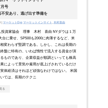
7月号
落不安あり、逃げ出す準備を
0 |
マーケットEye
マーケットインサイト
,
木村喜由
投資家協会 理事 木村 喜由 NYダウは１万
大台に乗せ、SP500も2000に肉薄するなど、米
が相変わらず堅調である。しかし、これは長期の
場終盤に特有の、いわば惰性で流入する資金が演
いるものであり、企業収益が順調といっても株高
効果によって景気や雇用が底上げされているだけ
実体経済はそれほど頑強なわけではない。 米国
ついては、長期のテクニ
見る