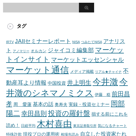
タグ
JAIIセミナーレポート
アナリス
IRTV
NISA
つみたてNISA
マーケッ
ジャイコミ編集部
ト
オルカン
アノマリー
トインサイト
マーケットエッセンシャル
マーケット通信
不
メディア掲載
リアル★チャイナ
今井澂
今
井上明生
動産耳より情報
中国投資
井澂のシネマノミクス
前田昌
伊藤 稔
岡部
孝
基本の話
周 愛蓮
奥寿夫
実録・投資セミナー
陽二
投資の羅針盤
幸田昌則
損する前にこれを
木村喜由
読め！
日経平均
東京証券取引所
気になるチャート
自立した投資家たれ
現役プロの運用術
特殊詐欺
相場先読み