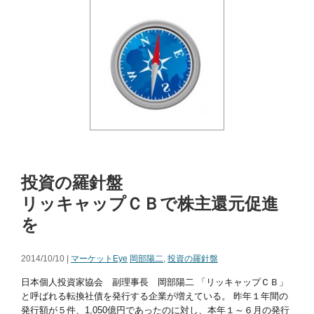
投資の羅針盤
リッキャップＣＢで株主還元促進
を
2014/10/10 |
マーケットEye
岡部陽二
,
投資の羅針盤
日本個人投資家協会 副理事長 岡部陽二 「リッキャップＣＢ」
と呼ばれる転換社債を発行する企業が増えている。 昨年１年間の
発行額が５件、1,050億円であったのに対し、本年１～６月の発行