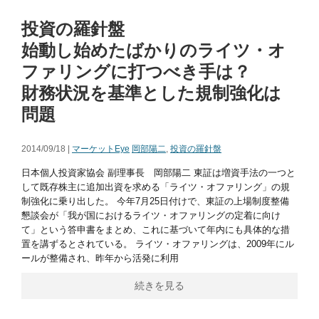
投資の羅針盤
始動し始めたばかりのライツ・オ
ファリングに打つべき手は？
財務状況を基準とした規制強化は
問題
2014/09/18 |
マーケットEye
岡部陽二
,
投資の羅針盤
日本個人投資家協会 副理事長 岡部陽二 東証は増資手法の一つと
して既存株主に追加出資を求める「ライツ・オファリング」の規
制強化に乗り出した。 今年7月25日付けで、東証の上場制度整備
懇談会が「我が国におけるライツ・オファリングの定着に向け
て」という答申書をまとめ、これに基づいて年内にも具体的な措
置を講ずるとされている。 ライツ・オファリングは、2009年にル
ールが整備され、昨年から活発に利用
続きを見る