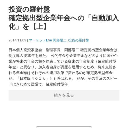
投資の羅針盤
確定拠出型企業年金への「自動加入
化」を【上】
2014/11/09 |
マーケットEye
岡部陽二
,
投資の羅針盤
日本個人投資家協会 副理事長 岡部陽二 確定拠出型企業年金は
制度導入後10年を経た。 公的年金や企業年金などのように国や企
業が将来の年金の額を約束している従来の年金制度（確定給付型
年金）と異なり、加入者自身が資産を運用するため、将来支給さ
れる年金額はそれぞれの運用次第で変わるのが確定拠出型年金
だ。「日本版４０１ｋ」とも呼ばれる。 だが、その普及のスピー
ドはきわめて緩慢で、確定給付型年
続きを見る