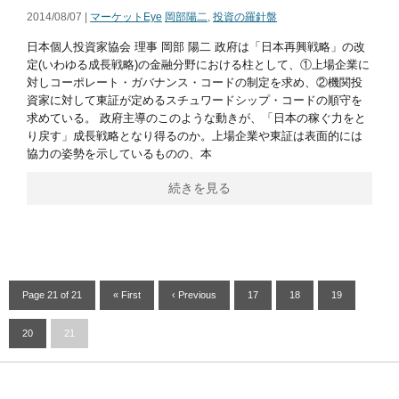
2014/08/07 |
マーケットEye
岡部陽二
,
投資の羅針盤
日本個人投資家協会 理事 岡部 陽二 政府は「日本再興戦略」の改
定(いわゆる成長戦略)の金融分野における柱として、①上場企業に
対しコーポレート・ガバナンス・コードの制定を求め、②機関投
資家に対して東証が定めるスチュワードシップ・コードの順守を
求めている。 政府主導のこのような動きが、「日本の稼ぐ力をと
り戻す」成長戦略となり得るのか。上場企業や東証は表面的には
協力の姿勢を示しているものの、本
続きを見る
Page 21 of 21
« First
‹ Previous
17
18
19
20
21