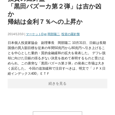
「黒田バズーカ第２弾」は吉か凶
か
帰結は金利７％への上昇か
2014/12/10 |
マーケットEye
岡部陽二
,
投資の羅針盤
日本個人投資家協会 副理事長 岡部陽二 10月31日、日銀は長期
国債の買入額目標を従来の年間50兆円から80兆円へ引き上げるこ
とを中心とした量的・質的金融緩和の拡大を発表した。 デフレ脱
却に向けた日銀の揺るぎない決意を改めて表明するものと受け止
められ、この唐突な「黒田バズーカ第２弾」の発表に市場は大き
く反応した。 今回の追加緩和で注目すべきは、明文で「ＪＰＸ日
経インデックス400」ＥＴＦ
続きを見る