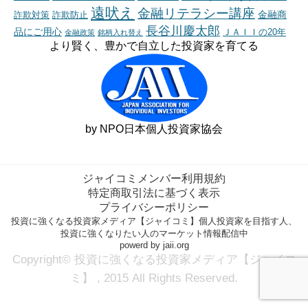
遠吠え
金融リテラシー講座
金融商
詐欺対策
詐欺防止
長谷川慶太郎
品にご用心
ＪＡＩＩの20年
金融政策
銘柄入れ替え
より賢く、豊かで自立した投資家を育てる
by NPO日本個人投資家協会
ジャイコミメンバー利用規約
特定商取引法に基づく表示
プライバシーポリシー
投資に強くなる投資家メディア【ジャイコミ】個人投資家を目指す人、
投資に強くなりたい人のマーケット情報配信中
powerd by jaii.org
Copyright© 投資に強くなる投資家メディア【ジャイコ
ミ】 , 2015 All Rights Reserved.