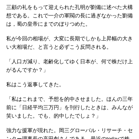
三顧の礼をもって迎えられた孔明が劉備に述べた大構
想である。これで一介の軍閥の長に過ぎなかった劉備
は，蜀の皇帝にまでのぼりつめた。
私が今回の相場が、大変に長期でしかも上昇幅の大き
い大相場だ、と言うと必ずこう反問される。
「人口ガ減り、老齢化してゆく日本が、何で株だけ上
がるんですか？」
私はこう返事してきた。
「私はこれまで、予想を的中させました。ほんの三年
前に「日経平均三万円」を刊行したときは、みんなが
笑いました。でも、的中したでしょ？」
強力な援軍が現れた。岡三グローバル・リサーチ・セ
ンター理事長の高田創さんである。最近のtodayで株