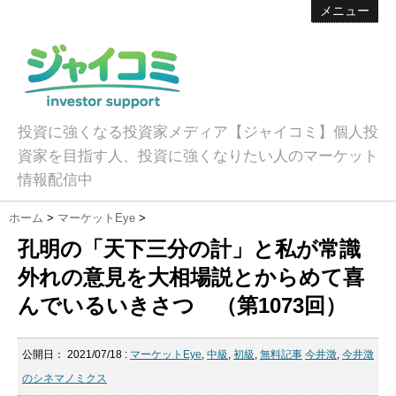
メニュー
投資に強くなる投資家メディア【ジャイコミ】個人投
資家を目指す人、投資に強くなりたい人のマーケット
情報配信中
ホーム
>
マーケットEye
>
孔明の「天下三分の計」と私が常識
外れの意見を大相場説とからめて喜
んでいるいきさつ （第1073回）
公開日：
2021/07/18
:
マーケットEye
,
中級
,
初級
,
無料記事
今井澂
,
今井澂
のシネマノミクス