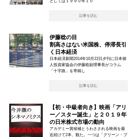
としては１９９０年１０
記事を読む
伊藤稔の目
割高さはない米国株、停滞長引
く日本経済
日本経済新聞2014年10月22日夕刊に日本個
人投資家協会の伊藤稔副理事長がコラム
「十字路」を寄稿し
記事を読む
【初・中級者向き】映画「アリ
ー／スター誕生」と２０１９年
の日米株式市場の動向
アカデミー賞候補とうわさされる映画を最
近続けて2本、観た。一つは「グリーン・ブ