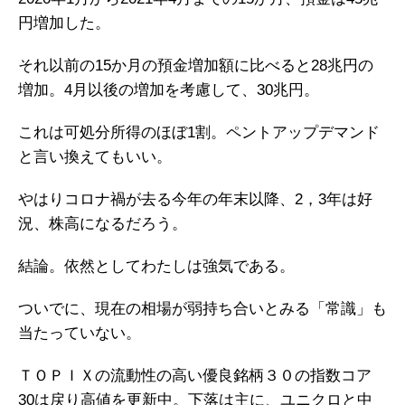
円増加した。
それ以前の15か月の預金増加額に比べると28兆円の
増加。4月以後の増加を考慮して、30兆円。
これは可処分所得のほぼ1割。ペントアップデマンド
と言い換えてもいい。
やはりコロナ禍が去る今年の年末以降、2，3年は好
況、株高になるだろう。
結論。依然としてわたしは強気である。
ついでに、現在の相場が弱持ち合いとみる「常識」も
当たっていない。
ＴＯＰＩＸの流動性の高い優良銘柄３０の指数コア
30は戻り高値を更新中。下落は主に、ユニクロと中