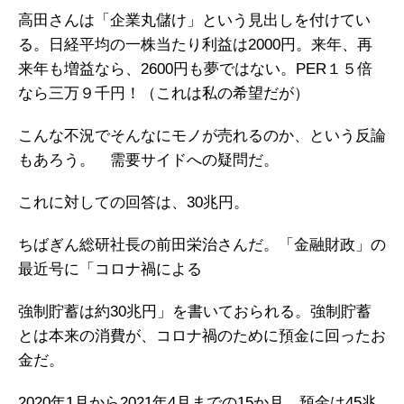
高田さんは「企業丸儲け」という見出しを付けてい
る。日経平均の一株当たり利益は2000円。来年、再
来年も増益なら、2600円も夢ではない。PER１５倍
なら三万９千円！（これは私の希望だが）
こんな不況でそんなにモノが売れるのか、という反論
もあろう。 需要サイドへの疑問だ。
これに対しての回答は、30兆円。
ちばぎん総研社長の前田栄治さんだ。「金融財政」の
最近号に「コロナ禍による
強制貯蓄は約30兆円」を書いておられる。強制貯蓄
とは本来の消費が、コロナ禍のために預金に回ったお
金だ。
2020年1月から2021年4月までの15か月、預金は45兆