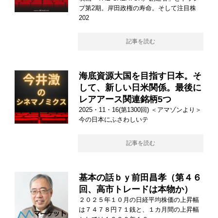
プ第2期。岸田政権の寿命。そして注目株
202
記事を読む
海底資源大国を目指す日本。そ
して、新しい日米関係。最後に
レアアース関連銘柄5つ
2025・11・16(第1300回) ＜アマゾンより＞
今の日本にふさわしいテ
記事を読む
基本の話ｂｙ前田昌孝（第４６
回、高市トレードは本物か）
２０２５年１０月の日経平均株価の上昇幅
は７４７８円７１銭と、１カ月間の上昇幅