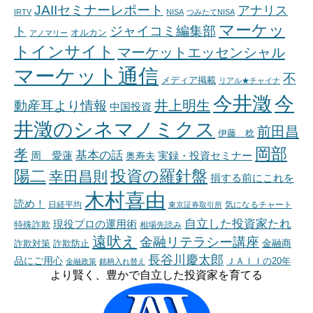
JAIIセミナーレポート
アナリス
IRTV
NISA
つみたてNISA
マーケッ
ジャイコミ編集部
ト
オルカン
アノマリー
トインサイト
マーケットエッセンシャル
マーケット通信
不
メディア掲載
リアル★チャイナ
今井澂
今
井上明生
動産耳より情報
中国投資
井澂のシネマノミクス
前田昌
伊藤 稔
岡部
孝
基本の話
周 愛蓮
奥寿夫
実録・投資セミナー
陽二
投資の羅針盤
幸田昌則
損する前にこれを
木村喜由
読め！
日経平均
東京証券取引所
気になるチャート
自立した投資家たれ
現役プロの運用術
特殊詐欺
相場先読み
遠吠え
金融リテラシー講座
金融商
詐欺対策
詐欺防止
長谷川慶太郎
品にご用心
ＪＡＩＩの20年
金融政策
銘柄入れ替え
より賢く、豊かで自立した投資家を育てる