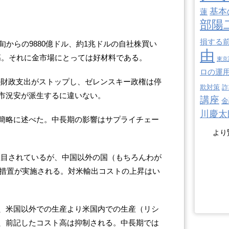
基本
蓮
部陽
損する
旬からの9880億ドル、約1兆ドルの自社株買い
由
高。それに金市場にとっては好材料である。
東京
ロの運
への財政支出がストップし、ゼレンスキー政権は停
欺対策
詐
市況安が派生するに違いない。
講座
金
川慶太
簡略に述べた。中長期の影響はサプライチェー
より
み注目されているが、中国以外の国（もちろんわが
税措置が実施される。対米輸出コストの上昇はい
、米国以外での生産より米国内での生産（リシ
、前記したコスト高は抑制される。中長期では