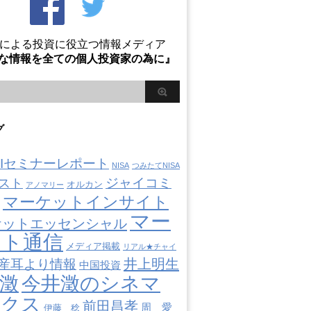
Oによる投資に役立つ情報メディア
な情報を全ての個人投資家の為に』
グ
AIIセミナーレポート
NISA
つみたてNISA
ジャイコミ
スト
オルカン
アノマリー
マーケットインサイト
マー
ケットエッセンシャル
ット通信
メディア掲載
リアル★チャイ
井上明生
産耳より情報
中国投資
澂
今井澂のシネマ
ミクス
前田昌孝
周 愛
伊藤 稔