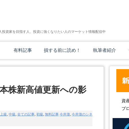
人投資家を目指す人、投資に強くなりたい人のマーケット情報配信中
有料記事
損する前に読め！
執筆者紹介
日本株新高値更新への影
資
プ
上級
,
中級
,
全ての記事
,
初級
,
無料記事
今井澂
,
今井澂のシネ