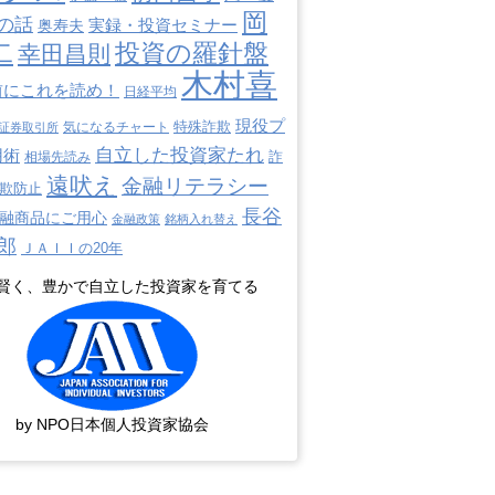
岡
の話
奥寿夫
実録・投資セミナー
二
投資の羅針盤
幸田昌則
木村喜
前にこれを読め！
日経平均
現役プ
特殊詐欺
証券取引所
気になるチャート
自立した投資家たれ
用術
詐
相場先読み
遠吠え
金融リテラシー
欺防止
長谷
融商品にご用心
金融政策
銘柄入れ替え
郎
ＪＡＩＩの20年
賢く、豊かで自立した投資家を育てる
by NPO日本個人投資家協会