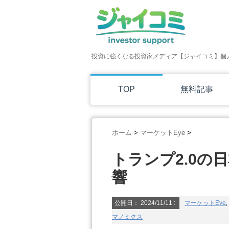
投資に強くなる投資家メディア【ジャイコミ】個
TOP
無料記事
ホーム
>
マーケットEye
>
トランプ2.0の
響
公開日：
2024/11/11
:
マーケットEye
,
マノミクス