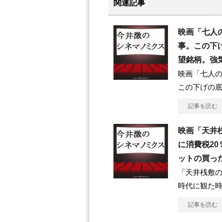
関連記事
映画「七人
事。この下
望銘柄。強
映画「七人の
この下げの
記事を読む
映画「天井
に消費税2
ットの買った
「天井桟敷
時代に観た時
記事を読む