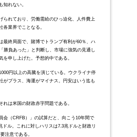
も知れない。
げられており、労働需給のひっ迫化、人件費上
社各業界でことなる。
は最終局面で、賭博でトランプ有利が60％、ハ
で「勝負あった」と判断し、市場に強気の見通し
気を申し上げた。予想的中である。
000円以上の高騰を演じている。ウクライナ停
社がプラス、海運がマイナス。円安はいう迄も
それは米国の財政赤字問題である。
会（CRFB）」の試算だと、向こう10年間で
2兆ドル。これに対しハリスは7.3兆ドルと財政リ
は要注意である。