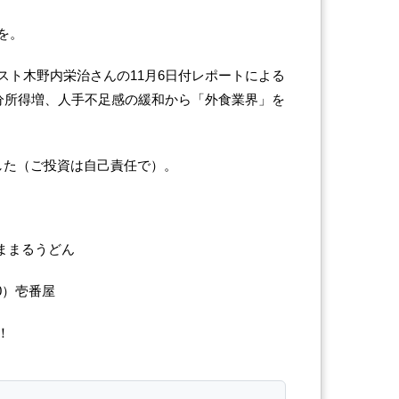
を。
スト木野内栄治さんの11月6日付レポートによる
処分所得増、人手不足感の緩和から「外食業界」を
した（ご投資は自己責任で）。
はままるうどん
0）壱番屋
！