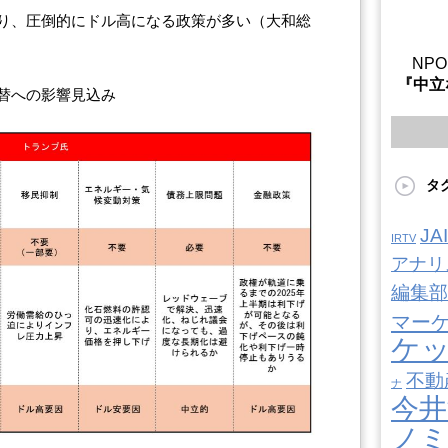
り、圧倒的にドル高になる政策が多い（大和総
NP
『中立
替への影響見込み
タ
J
IRTV
アナリ
編集部
マー
ケ
不動
ナ
今井
ノ