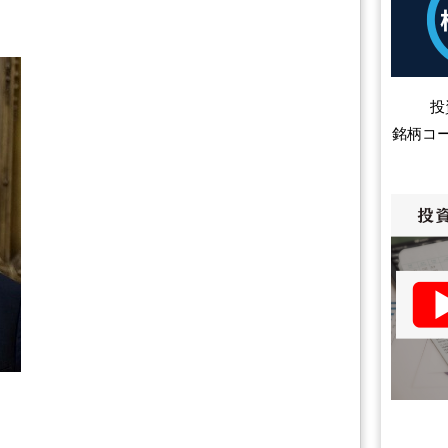
投
銘柄コ