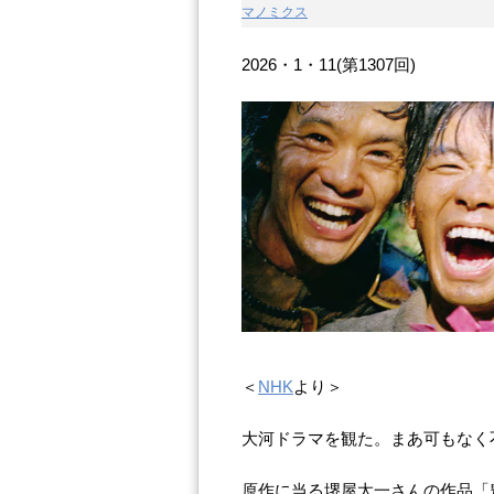
マノミクス
2026・1・11(第1307回)
＜
NHK
より＞
大河ドラマを観た。まあ可もなく
原作に当る堺屋太一さんの作品「