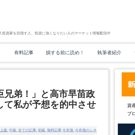
人投資家を目指す人、投資に強くなりたい人のマーケット情報配信中
有料記事
損する前に読め！
執筆者紹介
臣兄弟！」と高市早苗政
して私が予想を的中させ
資
プ
上級
,
中級
,
全ての記事
,
初級
,
無料記事
今井澂
,
今井澂のシネ