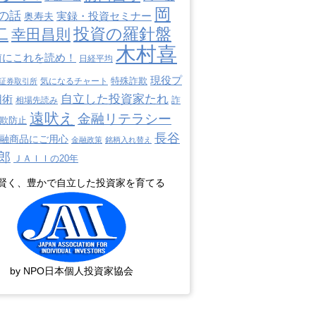
岡
の話
奥寿夫
実録・投資セミナー
二
投資の羅針盤
幸田昌則
木村喜
前にこれを読め！
日経平均
現役プ
特殊詐欺
証券取引所
気になるチャート
自立した投資家たれ
用術
詐
相場先読み
遠吠え
金融リテラシー
欺防止
長谷
融商品にご用心
金融政策
銘柄入れ替え
郎
ＪＡＩＩの20年
賢く、豊かで自立した投資家を育てる
by NPO日本個人投資家協会