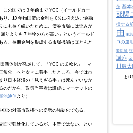
基本
蓮
この国では 3 年前まで YCC（イールドカー
部陽
り、10 年物国債の金利を 0％に抑え込む金融
損する
りにも長く続いたために、債券市場には歪みが
由
利回りよりも 7 年物の方が高い」というイールド
東京
ロの運
ある。長期金利を形成する市場機能はほとんど
欺対策
詐
講座
金
植田新体制が発足して、「YCC の柔軟化」「マ
川慶太
正常化」へと次々に着手したところ、今では市
より
まり日本経済の「見えざる手」は死んでいなか
るのだから、政策当事者は謙虚にマーケットの
溜池通信
より）
中国の対高市政権への姿勢の強硬化である。
交面で強硬化しているが、本音ではない、とい