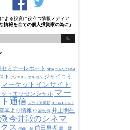
Oによる投資に役立つ情報メディア
な情報を全ての個人投資家の為に』
グ
AIIセミナーレポート
NISA
つみたてNISA
ジャイコミ
スト
オルカン
アノマリー
マーケットインサイト
マー
ケットエッセンシャル
ット通信
メディア掲載
リアル★チャイ
井上明生
産耳より情報
中国投資
澂
今井澂のシネマ
ミクス
前田昌孝
周 愛
伊藤 稔