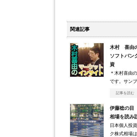
関連記事
木村 喜由
ソフトバン
資
＊木村喜由
です。サンプ
記事を読む
伊藤稔の目
相場を読み
日本個人投
ク株式相場