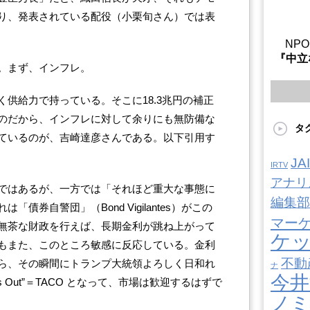
り、発表されている配役（小栗旬さん）では表
NP
『中立
。まず、インフレ。
供給力で持っている。そこに18.3兆円の補正
のだから、インフレに対して余りにも無防備な
タ
ているのが、吉崎達彦さんである。以下引用す
J
IRTV
アナリ
ではあるが、一方では「それほど重大な事態に
編集部
債券自警団」（Bond Vigilantes）がこの
マー
無茶な財政を行えば、長期金利が跳ね上がって
ケ
もまた、このところ敏感に反応している。金利
不動
ら、その瞬間にトランプ大統領よろしく日和れ
ナ
今井
ickens Out”＝TACO となって、市場は歓迎するはずで
ノ