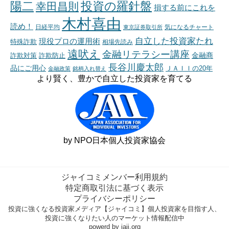
陽二
投資の羅針盤
幸田昌則
損する前にこれを
木村喜由
読め！
日経平均
東京証券取引所
気になるチャート
自立した投資家たれ
現役プロの運用術
特殊詐欺
相場先読み
遠吠え
金融リテラシー講座
金融商
詐欺対策
詐欺防止
長谷川慶太郎
品にご用心
ＪＡＩＩの20年
金融政策
銘柄入れ替え
より賢く、豊かで自立した投資家を育てる
by NPO日本個人投資家協会
ジャイコミメンバー利用規約
特定商取引法に基づく表示
プライバシーポリシー
投資に強くなる投資家メディア【ジャイコミ】個人投資家を目指す人、
投資に強くなりたい人のマーケット情報配信中
powerd by jaii.org