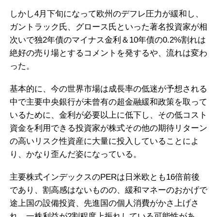
しかし4月下旬になって欧州のデフレ圧力が緩和し、
ガントラック氏、グロース氏といった著名投資家が相
次いで独2年債のマイナス金利＆10年債の0.2%割れは
絶好の売り場とするコメントを発するや、流れは変わ
った。
基本的に、今の世界市場は成長率の低迷が予想される
中で主要中央銀行が未曾有の超金融緩和政策を取って
いるために、金利が必要以上に低下し、その低コスト
資金を利用できる投資家が株式その他の期待リターン
の高いリスク性資産に大量に投入していることによ
り、かなり歪んだ姿になっている。
主要株式インデックスのPERは日米欧とも16倍前後
であり、割高感はないものの、緩和マネーのおかげで
途上国の設備投資、先進国の個人消費がかさ上げさ
れ、一株利益が2割程度上振れしている可能性があ