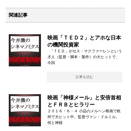
関連記事
映画「ＴＥＤ２」とアホな日本
の機関投資家
「ＴＥＤ」がセス・マクファーレンという
才人（監督・脚本・製作）の大ヒットで、
今回
記事を読む
映画「神様メール」と安倍首相
とＦＲＢとヒラリー
２０１６・６・４ 小品のメルヘン映画で欧
州で大ヒット中。監督ヴァン・ドルミル。
何と神様