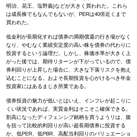
明治、花王、塩野義)などが大きく買われた。これら
は成長株でもなんでもないが、PERは40倍近くまで
買われた。
低金利が長期化すれば債券の満期償還の行き場がなく
なり、やむなく業績安定度の高い株を債券の代わりに
投資するという論理だ。しかし、株価水準が大きく上
がった後では、期待リターンが下がっているので、債
券利回りが上昇した場合に、大きな下落リスクを抱え
込むことになる。およそ長期投資を心がけるべき年金
投資家にはあるまじき所業である。
債券投資の魅力が低いとはいえ、インフレが起こりに
くい状況であれば、実質金利はそこそこ確保できる。
割高になったディフェンシブ銘柄を買うようリは、腹
を括って比較的利回りが高い超長期債券に投資する
か、低PER、低PBR、高配当利回りのバリュエーショ