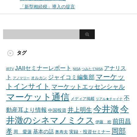
「新型相続税」導入の提言
タグ
JAIIセミナーレポート
アナリス
IRTV
NISA
つみたてNISA
マーケッ
ジャイコミ編集部
ト
オルカン
アノマリー
トインサイト
マーケットエッセンシャル
マーケット通信
不
メディア掲載
リアル★チャイナ
今井澂
今
井上明生
動産耳より情報
中国投資
井澂のシネマノミクス
前田昌
伊藤 稔
岡部
孝
基本の話
周 愛蓮
奥寿夫
実録・投資セミナー