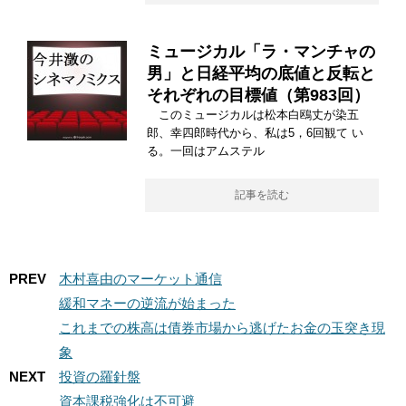
ミュージカル「ラ・マンチャの
男」と日経平均の底値と反転と
それぞれの目標値（第983回）
このミュージカルは松本白鴎丈が染五
郎、幸四郎時代から、私は5，6回観て い
る。一回はアムステル
記事を読む
PREV
木村喜由のマーケット通信
緩和マネーの逆流が始まった
これまでの株高は債券市場から逃げたお金の玉突き現
象
NEXT
投資の羅針盤
資本課税強化は不可避