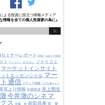
Oによる投資に役立つ情報メディア
な情報を全ての個人投資家の為に』
グ
AIIセミナーレポート
NISA
つみたてNISA
ジャイコミ
スト
オルカン
アノマリー
マーケットインサイト
マー
ケットエッセンシャル
ット通信
メディア掲載
リアル★チャイ
井上明生
産耳より情報
中国投資
澂
今井澂のシネマ
ミクス
前田昌孝
周 愛
伊藤 稔