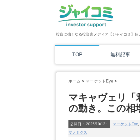
投資に強くなる投資家メディア【ジャイコミ】個
TOP
無料記事
ホーム
>
マーケットEye
>
マキャヴェリ「
の動き。この相
公開日：
2025/10/12
:
マーケットEye
,
マノミクス