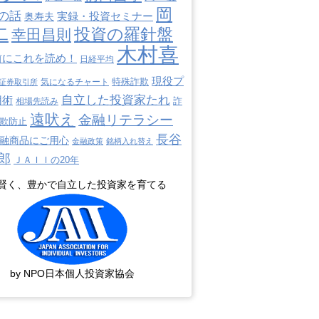
岡
の話
奥寿夫
実録・投資セミナー
二
投資の羅針盤
幸田昌則
木村喜
前にこれを読め！
日経平均
現役プ
特殊詐欺
証券取引所
気になるチャート
自立した投資家たれ
用術
詐
相場先読み
遠吠え
金融リテラシー
欺防止
長谷
融商品にご用心
金融政策
銘柄入れ替え
郎
ＪＡＩＩの20年
賢く、豊かで自立した投資家を育てる
by NPO日本個人投資家協会