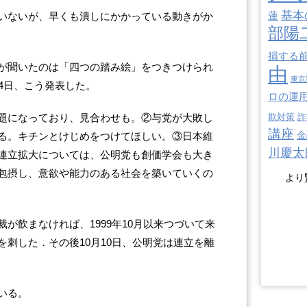
基本
蓮
いないが、早くも潰しにかかっている動きがか
部陽
損する
が聞いたのは「四つの踏み絵」をつきつけられ
由
東京
4日、こう発表した。
ロの運
題になっており、見合わせも。②与党が大敗し
欺対策
詐
講座
金
る。キチンとけじめをつけてほしい。③日本維
川慶太
連立拡大については、公明党も創価学会も大き
包摂し、意欲や能力のある社会を築いていくの
より
が飲まなければ、1999年10月以来つづいて来
刺した．その後10月10日、公明党は連立を離
いる。