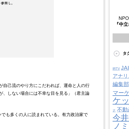
NP
『中立
タ
J
IRTV
アナリ
編集部
が自己流のやり方にこだわれば、運命と人の行
マー
が、しない場合には不幸な目を見る」（君主論
ケ
不動
ナ
、今でも多くの人に読まれている。有力政治家で
今井
ノ