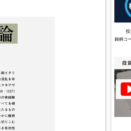
投
銘柄コ