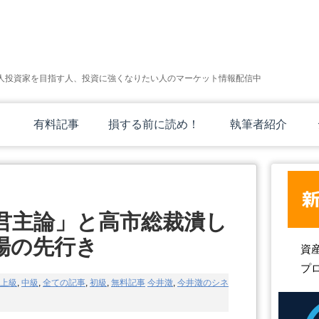
人投資家を目指す人、投資に強くなりたい人のマーケット情報配信中
有料記事
損する前に読め！
執筆者紹介
君主論」と高市総裁潰し
場の先行き
資
プ
上級
,
中級
,
全ての記事
,
初級
,
無料記事
今井澂
,
今井澂のシネ